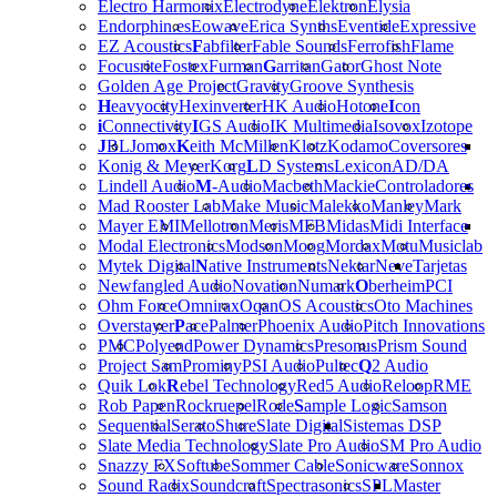
Electro Harmonix
Electrodyne
Elektron
Elysia
Endorphin.es
Eowave
Erica Synths
Eventide
Expressive
EZ Acoustics
F
abfilter
Fable Sounds
Ferrofish
Flame
Focusrite
Fostex
Furman
G
arritan
Gator
Ghost Note
Golden Age Project
Gravity
Groove Synthesis
H
eavyocity
Hexinverter
HK Audio
Hotone
I
con
i
Connectivity
I
GS Audio
IK Multimedia
Isovox
Izotope
J
BL
Jomox
K
eith McMillen
Klotz
Kodamo
Coversores
Konig & Meyer
Korg
L
D Systems
Lexicon
AD/DA
Lindell Audio
M
-Audio
Macbeth
Mackie
Controladores
Mad Rooster Lab
Make Music
Malekko
Manley
Mark
Mayer EMI
Mellotron
Meris
MFB
Midas
Midi Interface
Modal Electronics
Modson
Moog
Mordax
Motu
Musiclab
Mytek Digital
N
ative Instruments
Nektar
Neve
Tarjetas
Newfangled Audio
Novation
Numark
O
berheim
PCI
Ohm Force
Omnirax
Oqan
OS Acoustics
Oto Machines
Overstayer
P
ace
Palmer
Phoenix Audio
Pitch Innovations
PMC
Polyend
Power Dynamics
Presonus
Prism Sound
Project Sam
Prominy
PSI Audio
Pultec
Q
2 Audio
Quik Lok
R
ebel Technology
Red5 Audio
Reloop
RME
Rob Papen
Rockruepel
Rode
S
ample Logic
Samson
Sequential
Serato
Shure
Slate Digital
Sistemas DSP
Slate Media Technology
Slate Pro Audio
SM Pro Audio
Snazzy FX
Softube
Sommer Cable
Sonicware
Sonnox
Sound Radix
Soundcraft
Spectrasonics
SPL
Master