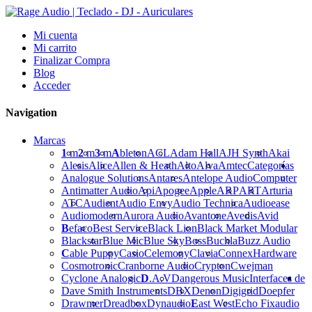
Mi cuenta
Mi carrito
Finalizar Compra
Blog
Acceder
Navigation
Marcas
1
m
2
m
3
m
A
bleton
ACL
Adam Hall
AJH Synth
Akai
Alesis
Alice
Allen & Heath
Alto
Alva
Amtec
Categorías
Analogue Solutions
Antares
Antelope Audio
Computer
Antimatter Audio
Api
Apogee
Apple
ARP
ART
Arturia
ATC
Audient
Audio Envy
Audio Technica
Audioease
Audiomodern
Aurora Audio
Avantone
Avedis
Avid
B
efaco
Best Service
Black Lion
Black Market Modular
Blackstar
Blue Mic
Blue Sky
Boss
Buchla
Buzz Audio
C
able Puppy
Casio
Celemony
Clavia
Connex
Hardware
Cosmotronic
Cranborne Audio
Crypton
Cwejman
Cyclone Analogic
D
.A.V
Dangerous Music
Interfaces de
Dave Smith Instruments
DBX
Denon
Digigrid
Doepfer
Drawmer
Dreadbox
Dynaudio
E
ast West
Echo Fix
audio