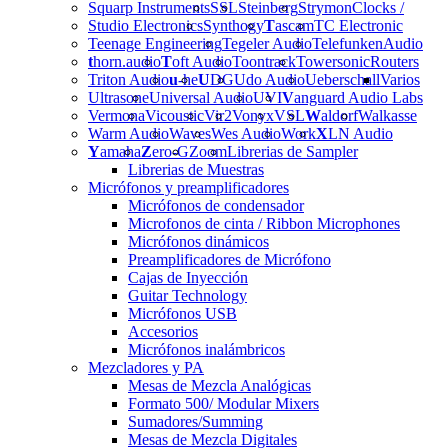
Squarp Instruments
SSL
Steinberg
Strymon
Clocks /
Studio Electronics
Synthogy
T
ascam
TC Electronic
Teenage Engineering
Tegeler Audio
Telefunken
Audio
t
horn.audio
T
oft Audio
Toontrack
Towersonic
Routers
Triton Audio
u
-he
U
DG
Udo Audio
Ueberschall
Varios
Ultrasone
Universal Audio
UVI
V
anguard Audio Labs
Vermona
Vicoustic
Vir2
Vonyx
VSL
W
aldorf
Walkasse
Warm Audio
Waves
Wes Audio
Work
X
LN Audio
Y
amaha
Z
ero-G
Zoom
Librerias de Sampler
Librerias de Muestras
Micrófonos y preamplificadores
Micrófonos de condensador
Microfonos de cinta / Ribbon Microphones
Micrófonos dinámicos
Preamplificadores de Micrófono
Cajas de Inyección
Guitar Technology
Micrófonos USB
Accesorios
Micrófonos inalámbricos
Mezcladores y PA
Mesas de Mezcla Analógicas
Formato 500/ Modular Mixers
Sumadores/Summing
Mesas de Mezcla Digitales