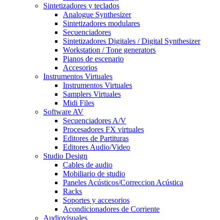
Sintetizadores y teclados
Analogue Synthesizer
Sintetizadores modulares
Secuenciadores
Sintetizadores Digitales / Digital Synthesizer
Workstation / Tone generators
Pianos de escenario
Accesorios
Instrumentos Virtuales
Instrumentos Virtuales
Samplers Virtuales
Midi Files
Software AV
Secuenciadores A/V
Procesadores FX virtuales
Editores de Partituras
Editores Audio/Video
Studio Design
Cables de audio
Mobiliario de studio
Paneles Acústicos/Correccion Acústica
Racks
Soportes y accesorios
Acondicionadores de Corriente
Audiovisuales