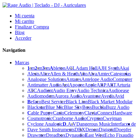
Mi cuenta
Mi carrito
Finalizar Compra
Blog
Acceder
Navigation
Marcas
1
m
2
m
3
m
A
bleton
ACL
Adam Hall
AJH Synth
Akai
Alesis
Alice
Allen & Heath
Alto
Alva
Amtec
Categorías
Analogue Solutions
Antares
Antelope Audio
Computer
Antimatter Audio
Api
Apogee
Apple
ARP
ART
Arturia
ATC
Audient
Audio Envy
Audio Technica
Audioease
Audiomodern
Aurora Audio
Avantone
Avedis
Avid
B
efaco
Best Service
Black Lion
Black Market Modular
Blackstar
Blue Mic
Blue Sky
Boss
Buchla
Buzz Audio
C
able Puppy
Casio
Celemony
Clavia
Connex
Hardware
Cosmotronic
Cranborne Audio
Crypton
Cwejman
Cyclone Analogic
D
.A.V
Dangerous Music
Interfaces de
Dave Smith Instruments
DBX
Denon
Digigrid
Doepfer
Drawmer
Dreadbox
Dynaudio
E
ast West
Echo Fix
audio