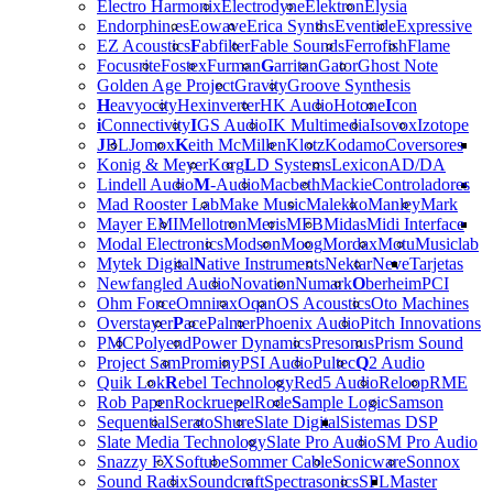
Electro Harmonix
Electrodyne
Elektron
Elysia
Endorphin.es
Eowave
Erica Synths
Eventide
Expressive
EZ Acoustics
F
abfilter
Fable Sounds
Ferrofish
Flame
Focusrite
Fostex
Furman
G
arritan
Gator
Ghost Note
Golden Age Project
Gravity
Groove Synthesis
H
eavyocity
Hexinverter
HK Audio
Hotone
I
con
i
Connectivity
I
GS Audio
IK Multimedia
Isovox
Izotope
J
BL
Jomox
K
eith McMillen
Klotz
Kodamo
Coversores
Konig & Meyer
Korg
L
D Systems
Lexicon
AD/DA
Lindell Audio
M
-Audio
Macbeth
Mackie
Controladores
Mad Rooster Lab
Make Music
Malekko
Manley
Mark
Mayer EMI
Mellotron
Meris
MFB
Midas
Midi Interface
Modal Electronics
Modson
Moog
Mordax
Motu
Musiclab
Mytek Digital
N
ative Instruments
Nektar
Neve
Tarjetas
Newfangled Audio
Novation
Numark
O
berheim
PCI
Ohm Force
Omnirax
Oqan
OS Acoustics
Oto Machines
Overstayer
P
ace
Palmer
Phoenix Audio
Pitch Innovations
PMC
Polyend
Power Dynamics
Presonus
Prism Sound
Project Sam
Prominy
PSI Audio
Pultec
Q
2 Audio
Quik Lok
R
ebel Technology
Red5 Audio
Reloop
RME
Rob Papen
Rockruepel
Rode
S
ample Logic
Samson
Sequential
Serato
Shure
Slate Digital
Sistemas DSP
Slate Media Technology
Slate Pro Audio
SM Pro Audio
Snazzy FX
Softube
Sommer Cable
Sonicware
Sonnox
Sound Radix
Soundcraft
Spectrasonics
SPL
Master