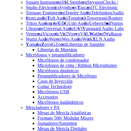
Squarp Instruments
SSL
Steinberg
Strymon
Clocks /
Studio Electronics
Synthogy
T
ascam
TC Electronic
Teenage Engineering
Tegeler Audio
Telefunken
Audio
t
horn.audio
T
oft Audio
Toontrack
Towersonic
Routers
Triton Audio
u
-he
U
DG
Udo Audio
Ueberschall
Varios
Ultrasone
Universal Audio
UVI
V
anguard Audio Labs
Vermona
Vicoustic
Vir2
Vonyx
VSL
W
aldorf
Walkasse
Warm Audio
Waves
Wes Audio
Work
X
LN Audio
Y
amaha
Z
ero-G
Zoom
Librerias de Sampler
Librerias de Muestras
Micrófonos y preamplificadores
Micrófonos de condensador
Microfonos de cinta / Ribbon Microphones
Micrófonos dinámicos
Preamplificadores de Micrófono
Cajas de Inyección
Guitar Technology
Micrófonos USB
Accesorios
Micrófonos inalámbricos
Mezcladores y PA
Mesas de Mezcla Analógicas
Formato 500/ Modular Mixers
Sumadores/Summing
Mesas de Mezcla Digitales