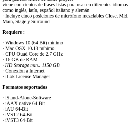
viene con cientos de frases listas para usar en diferentes idiomas
como inglés, latín, español italiano y alemán
· Incluye cinco posiciones de micrófono mezclables Close, Mid,
Main, Stage y Surround
Requiere :
· Windows 10 (64 Bit) mínimo
· Mac OSX 10.13 mínimo
· CPU Quad Core de 2.7 GHz
· 16 GB de RAM
· HD Storage min.: 1150 GB
· Conexión a Internet
· iLok License Manager
Formatos soportados
· iStand-Alone-Software
· iAAX native 64-Bit
· iAU 64-Bit
· iVST2 64-Bit
· iVST3 64-Bit