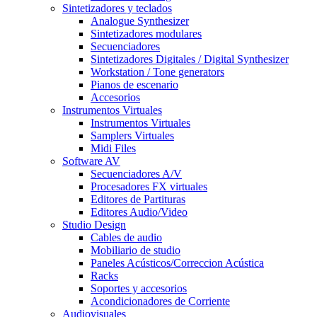
Sintetizadores y teclados
Analogue Synthesizer
Sintetizadores modulares
Secuenciadores
Sintetizadores Digitales / Digital Synthesizer
Workstation / Tone generators
Pianos de escenario
Accesorios
Instrumentos Virtuales
Instrumentos Virtuales
Samplers Virtuales
Midi Files
Software AV
Secuenciadores A/V
Procesadores FX virtuales
Editores de Partituras
Editores Audio/Video
Studio Design
Cables de audio
Mobiliario de studio
Paneles Acústicos/Correccion Acústica
Racks
Soportes y accesorios
Acondicionadores de Corriente
Audiovisuales