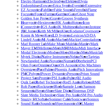
Electro Harmonix
Electrodyne
Elektron
Elysia
Endorphin.es
Eowave
Erica Synths
Eventide
Expressive
EZ Acoustics
F
abfilter
Fable Sounds
Ferrofish
Flame
Focusrite
Fostex
Furman
G
arritan
Gator
Ghost Note
Golden Age Project
Gravity
Groove Synthesis
H
eavyocity
Hexinverter
HK Audio
Hotone
I
con
i
Connectivity
I
GS Audio
IK Multimedia
Isovox
Izotope
J
BL
Jomox
K
eith McMillen
Klotz
Kodamo
Coversores
Konig & Meyer
Korg
L
D Systems
Lexicon
AD/DA
Lindell Audio
M
-Audio
Macbeth
Mackie
Controladores
Mad Rooster Lab
Make Music
Malekko
Manley
Mark
Mayer EMI
Mellotron
Meris
MFB
Midas
Midi Interface
Modal Electronics
Modson
Moog
Mordax
Motu
Musiclab
Mytek Digital
N
ative Instruments
Nektar
Neve
Tarjetas
Newfangled Audio
Novation
Numark
O
berheim
PCI
Ohm Force
Omnirax
Oqan
OS Acoustics
Oto Machines
Overstayer
P
ace
Palmer
Phoenix Audio
Pitch Innovations
PMC
Polyend
Power Dynamics
Presonus
Prism Sound
Project Sam
Prominy
PSI Audio
Pultec
Q
2 Audio
Quik Lok
R
ebel Technology
Red5 Audio
Reloop
RME
Rob Papen
Rockruepel
Rode
S
ample Logic
Samson
Sequential
Serato
Shure
Slate Digital
Sistemas DSP
Slate Media Technology
Slate Pro Audio
SM Pro Audio
Snazzy FX
Softube
Sommer Cable
Sonicware
Sonnox
Sound Radix
Soundcraft
Spectrasonics
SPL
Master