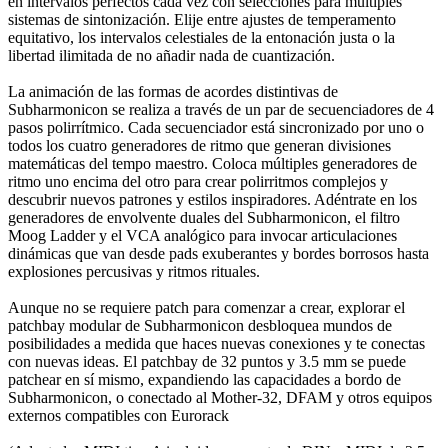
en intervalos perfectos cada vez con selecciones para múltiples
sistemas de sintonización. Elije entre ajustes de temperamento
equitativo, los intervalos celestiales de la entonación justa o la
libertad ilimitada de no añadir nada de cuantización.
La animación de las formas de acordes distintivas de
Subharmonicon se realiza a través de un par de secuenciadores de 4
pasos polirrítmico. Cada secuenciador está sincronizado por uno o
todos los cuatro generadores de ritmo que generan divisiones
matemáticas del tempo maestro. Coloca múltiples generadores de
ritmo uno encima del otro para crear polirritmos complejos y
descubrir nuevos patrones y estilos inspiradores. Adéntrate en los
generadores de envolvente duales del Subharmonicon, el filtro
Moog Ladder y el VCA analógico para invocar articulaciones
dinámicas que van desde pads exuberantes y bordes borrosos hasta
explosiones percusivas y ritmos rituales.
Aunque no se requiere patch para comenzar a crear, explorar el
patchbay modular de Subharmonicon desbloquea mundos de
posibilidades a medida que haces nuevas conexiones y te conectas
con nuevas ideas. El patchbay de 32 puntos y 3.5 mm se puede
patchear en sí mismo, expandiendo las capacidades a bordo de
Subharmonicon, o conectado al Mother-32, DFAM y otros equipos
externos compatibles con Eurorack