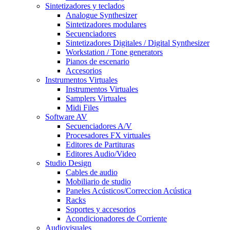
Sintetizadores y teclados
Analogue Synthesizer
Sintetizadores modulares
Secuenciadores
Sintetizadores Digitales / Digital Synthesizer
Workstation / Tone generators
Pianos de escenario
Accesorios
Instrumentos Virtuales
Instrumentos Virtuales
Samplers Virtuales
Midi Files
Software AV
Secuenciadores A/V
Procesadores FX virtuales
Editores de Partituras
Editores Audio/Video
Studio Design
Cables de audio
Mobiliario de studio
Paneles Acústicos/Correccion Acústica
Racks
Soportes y accesorios
Acondicionadores de Corriente
Audiovisuales