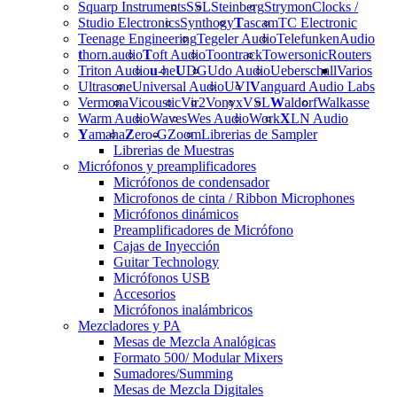
Squarp Instruments
SSL
Steinberg
Strymon
Clocks /
Studio Electronics
Synthogy
T
ascam
TC Electronic
Teenage Engineering
Tegeler Audio
Telefunken
Audio
t
horn.audio
T
oft Audio
Toontrack
Towersonic
Routers
Triton Audio
u
-he
U
DG
Udo Audio
Ueberschall
Varios
Ultrasone
Universal Audio
UVI
V
anguard Audio Labs
Vermona
Vicoustic
Vir2
Vonyx
VSL
W
aldorf
Walkasse
Warm Audio
Waves
Wes Audio
Work
X
LN Audio
Y
amaha
Z
ero-G
Zoom
Librerias de Sampler
Librerias de Muestras
Micrófonos y preamplificadores
Micrófonos de condensador
Microfonos de cinta / Ribbon Microphones
Micrófonos dinámicos
Preamplificadores de Micrófono
Cajas de Inyección
Guitar Technology
Micrófonos USB
Accesorios
Micrófonos inalámbricos
Mezcladores y PA
Mesas de Mezcla Analógicas
Formato 500/ Modular Mixers
Sumadores/Summing
Mesas de Mezcla Digitales