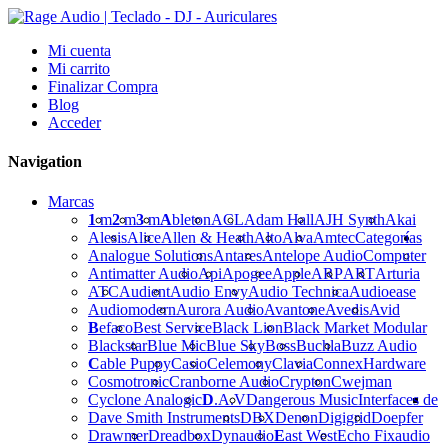
Mi cuenta
Mi carrito
Finalizar Compra
Blog
Acceder
Navigation
Marcas
1
m
2
m
3
m
A
bleton
ACL
Adam Hall
AJH Synth
Akai
Alesis
Alice
Allen & Heath
Alto
Alva
Amtec
Categorías
Analogue Solutions
Antares
Antelope Audio
Computer
Antimatter Audio
Api
Apogee
Apple
ARP
ART
Arturia
ATC
Audient
Audio Envy
Audio Technica
Audioease
Audiomodern
Aurora Audio
Avantone
Avedis
Avid
B
efaco
Best Service
Black Lion
Black Market Modular
Blackstar
Blue Mic
Blue Sky
Boss
Buchla
Buzz Audio
C
able Puppy
Casio
Celemony
Clavia
Connex
Hardware
Cosmotronic
Cranborne Audio
Crypton
Cwejman
Cyclone Analogic
D
.A.V
Dangerous Music
Interfaces de
Dave Smith Instruments
DBX
Denon
Digigrid
Doepfer
Drawmer
Dreadbox
Dynaudio
E
ast West
Echo Fix
audio