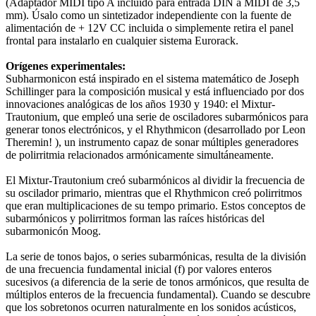
(Adaptador MIDI tipo A incluido para entrada DIN a MIDI de 3,5
mm). Úsalo como un sintetizador independiente con la fuente de
alimentación de + 12V CC incluida o simplemente retira el panel
frontal para instalarlo en cualquier sistema Eurorack.
Orígenes experimentales:
Subharmonicon está inspirado en el sistema matemático de Joseph
Schillinger para la composición musical y está influenciado por dos
innovaciones analógicas de los años 1930 y 1940: el Mixtur-
Trautonium, que empleó una serie de osciladores subarmónicos para
generar tonos electrónicos, y el Rhythmicon (desarrollado por Leon
Theremin! ), un instrumento capaz de sonar múltiples generadores
de polirritmia relacionados armónicamente simultáneamente.
El Mixtur-Trautonium creó subarmónicos al dividir la frecuencia de
su oscilador primario, mientras que el Rhythmicon creó polirritmos
que eran multiplicaciones de su tempo primario. Estos conceptos de
subarmónicos y polirritmos forman las raíces históricas del
subarmonicón Moog.
La serie de tonos bajos, o series subarmónicas, resulta de la división
de una frecuencia fundamental inicial (f) por valores enteros
sucesivos (a diferencia de la serie de tonos armónicos, que resulta de
múltiplos enteros de la frecuencia fundamental). Cuando se descubre
que los sobretonos ocurren naturalmente en los sonidos acústicos,