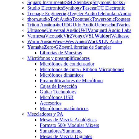
Squarp Instruments
SSL
Steinberg
Strymon
Clocks /
Studio Electronics
Synthogy
T
ascam
TC Electronic
Teenage Engineering
Tegeler Audio
Telefunken
Audio
t
horn.audio
T
oft Audio
Toontrack
Towersonic
Routers
Triton Audio
u
-he
U
DG
Udo Audio
Ueberschall
Varios
Ultrasone
Universal Audio
UVI
V
anguard Audio Labs
Vermona
Vicoustic
Vir2
Vonyx
VSL
W
aldorf
Walkasse
Warm Audio
Waves
Wes Audio
Work
X
LN Audio
Y
amaha
Z
ero-G
Zoom
Librerias de Sampler
Librerias de Muestras
Micrófonos y preamplificadores
Micrófonos de condensador
Microfonos de cinta / Ribbon Microphones
Micrófonos dinámicos
Preamplificadores de Micrófono
Cajas de Inyección
Guitar Technology
Micrófonos USB
Accesorios
Micrófonos inalámbricos
Mezcladores y PA
Mesas de Mezcla Analógicas
Formato 500/ Modular Mixers
Sumadores/Summing
Mesas de Mezcla Digitales