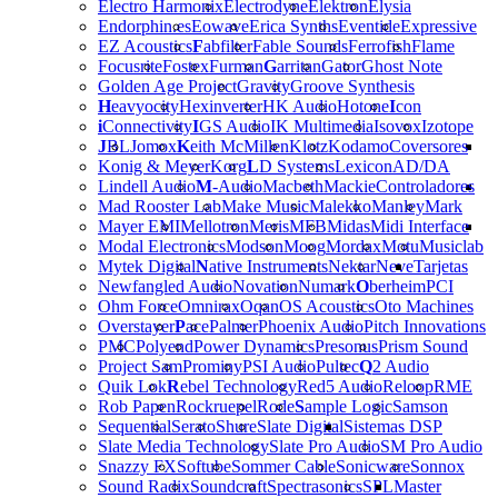
Electro Harmonix
Electrodyne
Elektron
Elysia
Endorphin.es
Eowave
Erica Synths
Eventide
Expressive
EZ Acoustics
F
abfilter
Fable Sounds
Ferrofish
Flame
Focusrite
Fostex
Furman
G
arritan
Gator
Ghost Note
Golden Age Project
Gravity
Groove Synthesis
H
eavyocity
Hexinverter
HK Audio
Hotone
I
con
i
Connectivity
I
GS Audio
IK Multimedia
Isovox
Izotope
J
BL
Jomox
K
eith McMillen
Klotz
Kodamo
Coversores
Konig & Meyer
Korg
L
D Systems
Lexicon
AD/DA
Lindell Audio
M
-Audio
Macbeth
Mackie
Controladores
Mad Rooster Lab
Make Music
Malekko
Manley
Mark
Mayer EMI
Mellotron
Meris
MFB
Midas
Midi Interface
Modal Electronics
Modson
Moog
Mordax
Motu
Musiclab
Mytek Digital
N
ative Instruments
Nektar
Neve
Tarjetas
Newfangled Audio
Novation
Numark
O
berheim
PCI
Ohm Force
Omnirax
Oqan
OS Acoustics
Oto Machines
Overstayer
P
ace
Palmer
Phoenix Audio
Pitch Innovations
PMC
Polyend
Power Dynamics
Presonus
Prism Sound
Project Sam
Prominy
PSI Audio
Pultec
Q
2 Audio
Quik Lok
R
ebel Technology
Red5 Audio
Reloop
RME
Rob Papen
Rockruepel
Rode
S
ample Logic
Samson
Sequential
Serato
Shure
Slate Digital
Sistemas DSP
Slate Media Technology
Slate Pro Audio
SM Pro Audio
Snazzy FX
Softube
Sommer Cable
Sonicware
Sonnox
Sound Radix
Soundcraft
Spectrasonics
SPL
Master