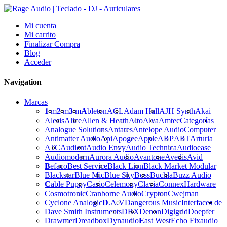
Mi cuenta
Mi carrito
Finalizar Compra
Blog
Acceder
Navigation
Marcas
1
m
2
m
3
m
A
bleton
ACL
Adam Hall
AJH Synth
Akai
Alesis
Alice
Allen & Heath
Alto
Alva
Amtec
Categorías
Analogue Solutions
Antares
Antelope Audio
Computer
Antimatter Audio
Api
Apogee
Apple
ARP
ART
Arturia
ATC
Audient
Audio Envy
Audio Technica
Audioease
Audiomodern
Aurora Audio
Avantone
Avedis
Avid
B
efaco
Best Service
Black Lion
Black Market Modular
Blackstar
Blue Mic
Blue Sky
Boss
Buchla
Buzz Audio
C
able Puppy
Casio
Celemony
Clavia
Connex
Hardware
Cosmotronic
Cranborne Audio
Crypton
Cwejman
Cyclone Analogic
D
.A.V
Dangerous Music
Interfaces de
Dave Smith Instruments
DBX
Denon
Digigrid
Doepfer
Drawmer
Dreadbox
Dynaudio
E
ast West
Echo Fix
audio