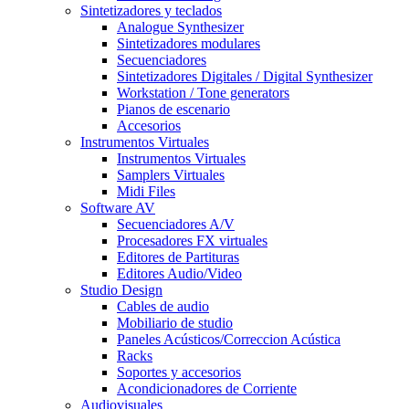
Sintetizadores y teclados
Analogue Synthesizer
Sintetizadores modulares
Secuenciadores
Sintetizadores Digitales / Digital Synthesizer
Workstation / Tone generators
Pianos de escenario
Accesorios
Instrumentos Virtuales
Instrumentos Virtuales
Samplers Virtuales
Midi Files
Software AV
Secuenciadores A/V
Procesadores FX virtuales
Editores de Partituras
Editores Audio/Video
Studio Design
Cables de audio
Mobiliario de studio
Paneles Acústicos/Correccion Acústica
Racks
Soportes y accesorios
Acondicionadores de Corriente
Audiovisuales