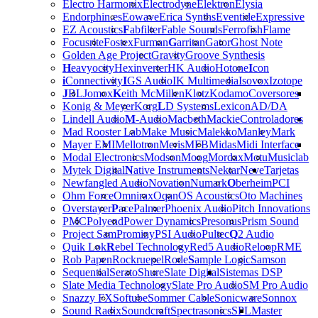
Electro Harmonix
Electrodyne
Elektron
Elysia
Endorphin.es
Eowave
Erica Synths
Eventide
Expressive
EZ Acoustics
F
abfilter
Fable Sounds
Ferrofish
Flame
Focusrite
Fostex
Furman
G
arritan
Gator
Ghost Note
Golden Age Project
Gravity
Groove Synthesis
H
eavyocity
Hexinverter
HK Audio
Hotone
I
con
i
Connectivity
I
GS Audio
IK Multimedia
Isovox
Izotope
J
BL
Jomox
K
eith McMillen
Klotz
Kodamo
Coversores
Konig & Meyer
Korg
L
D Systems
Lexicon
AD/DA
Lindell Audio
M
-Audio
Macbeth
Mackie
Controladores
Mad Rooster Lab
Make Music
Malekko
Manley
Mark
Mayer EMI
Mellotron
Meris
MFB
Midas
Midi Interface
Modal Electronics
Modson
Moog
Mordax
Motu
Musiclab
Mytek Digital
N
ative Instruments
Nektar
Neve
Tarjetas
Newfangled Audio
Novation
Numark
O
berheim
PCI
Ohm Force
Omnirax
Oqan
OS Acoustics
Oto Machines
Overstayer
P
ace
Palmer
Phoenix Audio
Pitch Innovations
PMC
Polyend
Power Dynamics
Presonus
Prism Sound
Project Sam
Prominy
PSI Audio
Pultec
Q
2 Audio
Quik Lok
R
ebel Technology
Red5 Audio
Reloop
RME
Rob Papen
Rockruepel
Rode
S
ample Logic
Samson
Sequential
Serato
Shure
Slate Digital
Sistemas DSP
Slate Media Technology
Slate Pro Audio
SM Pro Audio
Snazzy FX
Softube
Sommer Cable
Sonicware
Sonnox
Sound Radix
Soundcraft
Spectrasonics
SPL
Master