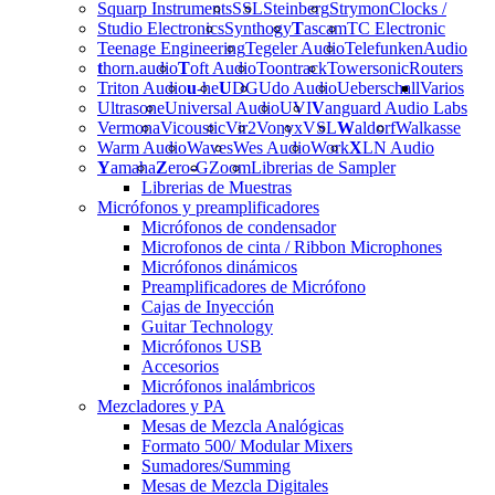
Squarp Instruments
SSL
Steinberg
Strymon
Clocks /
Studio Electronics
Synthogy
T
ascam
TC Electronic
Teenage Engineering
Tegeler Audio
Telefunken
Audio
t
horn.audio
T
oft Audio
Toontrack
Towersonic
Routers
Triton Audio
u
-he
U
DG
Udo Audio
Ueberschall
Varios
Ultrasone
Universal Audio
UVI
V
anguard Audio Labs
Vermona
Vicoustic
Vir2
Vonyx
VSL
W
aldorf
Walkasse
Warm Audio
Waves
Wes Audio
Work
X
LN Audio
Y
amaha
Z
ero-G
Zoom
Librerias de Sampler
Librerias de Muestras
Micrófonos y preamplificadores
Micrófonos de condensador
Microfonos de cinta / Ribbon Microphones
Micrófonos dinámicos
Preamplificadores de Micrófono
Cajas de Inyección
Guitar Technology
Micrófonos USB
Accesorios
Micrófonos inalámbricos
Mezcladores y PA
Mesas de Mezcla Analógicas
Formato 500/ Modular Mixers
Sumadores/Summing
Mesas de Mezcla Digitales