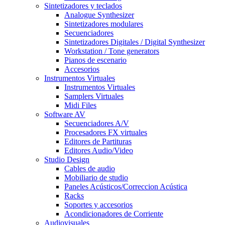
Sintetizadores y teclados
Analogue Synthesizer
Sintetizadores modulares
Secuenciadores
Sintetizadores Digitales / Digital Synthesizer
Workstation / Tone generators
Pianos de escenario
Accesorios
Instrumentos Virtuales
Instrumentos Virtuales
Samplers Virtuales
Midi Files
Software AV
Secuenciadores A/V
Procesadores FX virtuales
Editores de Partituras
Editores Audio/Video
Studio Design
Cables de audio
Mobiliario de studio
Paneles Acústicos/Correccion Acústica
Racks
Soportes y accesorios
Acondicionadores de Corriente
Audiovisuales