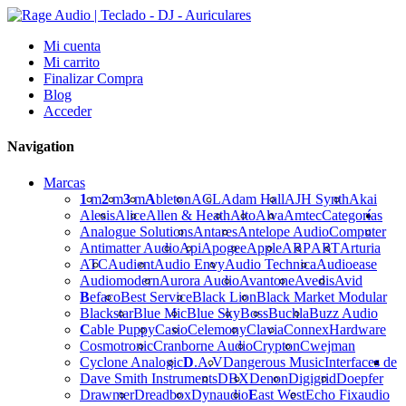
Mi cuenta
Mi carrito
Finalizar Compra
Blog
Acceder
Navigation
Marcas
1
m
2
m
3
m
A
bleton
ACL
Adam Hall
AJH Synth
Akai
Alesis
Alice
Allen & Heath
Alto
Alva
Amtec
Categorías
Analogue Solutions
Antares
Antelope Audio
Computer
Antimatter Audio
Api
Apogee
Apple
ARP
ART
Arturia
ATC
Audient
Audio Envy
Audio Technica
Audioease
Audiomodern
Aurora Audio
Avantone
Avedis
Avid
B
efaco
Best Service
Black Lion
Black Market Modular
Blackstar
Blue Mic
Blue Sky
Boss
Buchla
Buzz Audio
C
able Puppy
Casio
Celemony
Clavia
Connex
Hardware
Cosmotronic
Cranborne Audio
Crypton
Cwejman
Cyclone Analogic
D
.A.V
Dangerous Music
Interfaces de
Dave Smith Instruments
DBX
Denon
Digigrid
Doepfer
Drawmer
Dreadbox
Dynaudio
E
ast West
Echo Fix
audio