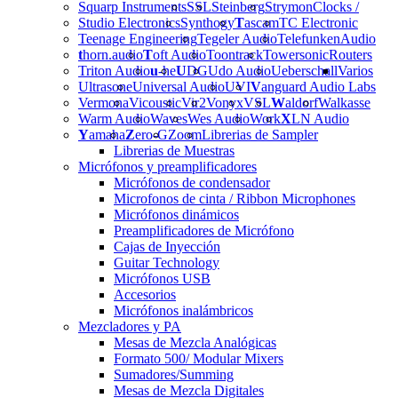
Squarp Instruments
SSL
Steinberg
Strymon
Clocks /
Studio Electronics
Synthogy
T
ascam
TC Electronic
Teenage Engineering
Tegeler Audio
Telefunken
Audio
t
horn.audio
T
oft Audio
Toontrack
Towersonic
Routers
Triton Audio
u
-he
U
DG
Udo Audio
Ueberschall
Varios
Ultrasone
Universal Audio
UVI
V
anguard Audio Labs
Vermona
Vicoustic
Vir2
Vonyx
VSL
W
aldorf
Walkasse
Warm Audio
Waves
Wes Audio
Work
X
LN Audio
Y
amaha
Z
ero-G
Zoom
Librerias de Sampler
Librerias de Muestras
Micrófonos y preamplificadores
Micrófonos de condensador
Microfonos de cinta / Ribbon Microphones
Micrófonos dinámicos
Preamplificadores de Micrófono
Cajas de Inyección
Guitar Technology
Micrófonos USB
Accesorios
Micrófonos inalámbricos
Mezcladores y PA
Mesas de Mezcla Analógicas
Formato 500/ Modular Mixers
Sumadores/Summing
Mesas de Mezcla Digitales