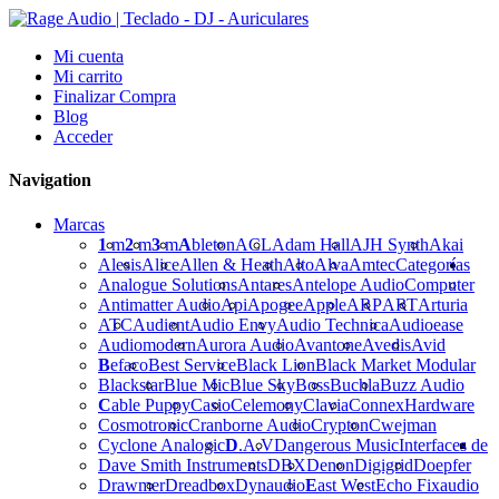
Mi cuenta
Mi carrito
Finalizar Compra
Blog
Acceder
Navigation
Marcas
1
m
2
m
3
m
A
bleton
ACL
Adam Hall
AJH Synth
Akai
Alesis
Alice
Allen & Heath
Alto
Alva
Amtec
Categorías
Analogue Solutions
Antares
Antelope Audio
Computer
Antimatter Audio
Api
Apogee
Apple
ARP
ART
Arturia
ATC
Audient
Audio Envy
Audio Technica
Audioease
Audiomodern
Aurora Audio
Avantone
Avedis
Avid
B
efaco
Best Service
Black Lion
Black Market Modular
Blackstar
Blue Mic
Blue Sky
Boss
Buchla
Buzz Audio
C
able Puppy
Casio
Celemony
Clavia
Connex
Hardware
Cosmotronic
Cranborne Audio
Crypton
Cwejman
Cyclone Analogic
D
.A.V
Dangerous Music
Interfaces de
Dave Smith Instruments
DBX
Denon
Digigrid
Doepfer
Drawmer
Dreadbox
Dynaudio
E
ast West
Echo Fix
audio