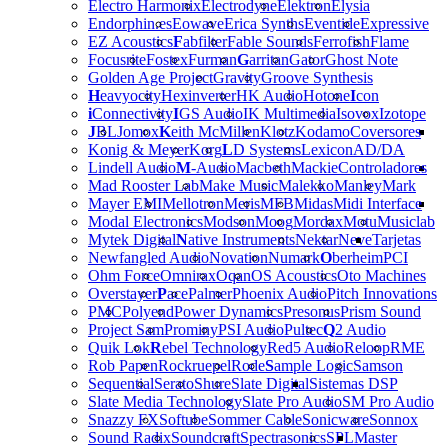
Electro Harmonix
Electrodyne
Elektron
Elysia
Endorphin.es
Eowave
Erica Synths
Eventide
Expressive
EZ Acoustics
F
abfilter
Fable Sounds
Ferrofish
Flame
Focusrite
Fostex
Furman
G
arritan
Gator
Ghost Note
Golden Age Project
Gravity
Groove Synthesis
H
eavyocity
Hexinverter
HK Audio
Hotone
I
con
i
Connectivity
I
GS Audio
IK Multimedia
Isovox
Izotope
J
BL
Jomox
K
eith McMillen
Klotz
Kodamo
Coversores
Konig & Meyer
Korg
L
D Systems
Lexicon
AD/DA
Lindell Audio
M
-Audio
Macbeth
Mackie
Controladores
Mad Rooster Lab
Make Music
Malekko
Manley
Mark
Mayer EMI
Mellotron
Meris
MFB
Midas
Midi Interface
Modal Electronics
Modson
Moog
Mordax
Motu
Musiclab
Mytek Digital
N
ative Instruments
Nektar
Neve
Tarjetas
Newfangled Audio
Novation
Numark
O
berheim
PCI
Ohm Force
Omnirax
Oqan
OS Acoustics
Oto Machines
Overstayer
P
ace
Palmer
Phoenix Audio
Pitch Innovations
PMC
Polyend
Power Dynamics
Presonus
Prism Sound
Project Sam
Prominy
PSI Audio
Pultec
Q
2 Audio
Quik Lok
R
ebel Technology
Red5 Audio
Reloop
RME
Rob Papen
Rockruepel
Rode
S
ample Logic
Samson
Sequential
Serato
Shure
Slate Digital
Sistemas DSP
Slate Media Technology
Slate Pro Audio
SM Pro Audio
Snazzy FX
Softube
Sommer Cable
Sonicware
Sonnox
Sound Radix
Soundcraft
Spectrasonics
SPL
Master