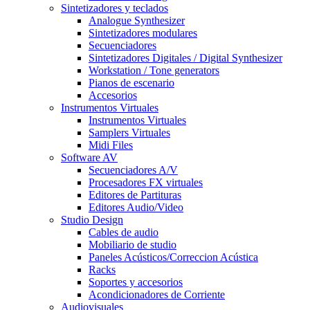
Sintetizadores y teclados
Analogue Synthesizer
Sintetizadores modulares
Secuenciadores
Sintetizadores Digitales / Digital Synthesizer
Workstation / Tone generators
Pianos de escenario
Accesorios
Instrumentos Virtuales
Instrumentos Virtuales
Samplers Virtuales
Midi Files
Software AV
Secuenciadores A/V
Procesadores FX virtuales
Editores de Partituras
Editores Audio/Video
Studio Design
Cables de audio
Mobiliario de studio
Paneles Acústicos/Correccion Acústica
Racks
Soportes y accesorios
Acondicionadores de Corriente
Audiovisuales