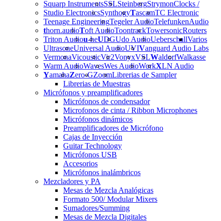
Squarp Instruments
SSL
Steinberg
Strymon
Clocks /
Studio Electronics
Synthogy
T
ascam
TC Electronic
Teenage Engineering
Tegeler Audio
Telefunken
Audio
t
horn.audio
T
oft Audio
Toontrack
Towersonic
Routers
Triton Audio
u
-he
U
DG
Udo Audio
Ueberschall
Varios
Ultrasone
Universal Audio
UVI
V
anguard Audio Labs
Vermona
Vicoustic
Vir2
Vonyx
VSL
W
aldorf
Walkasse
Warm Audio
Waves
Wes Audio
Work
X
LN Audio
Y
amaha
Z
ero-G
Zoom
Librerias de Sampler
Librerias de Muestras
Micrófonos y preamplificadores
Micrófonos de condensador
Microfonos de cinta / Ribbon Microphones
Micrófonos dinámicos
Preamplificadores de Micrófono
Cajas de Inyección
Guitar Technology
Micrófonos USB
Accesorios
Micrófonos inalámbricos
Mezcladores y PA
Mesas de Mezcla Analógicas
Formato 500/ Modular Mixers
Sumadores/Summing
Mesas de Mezcla Digitales