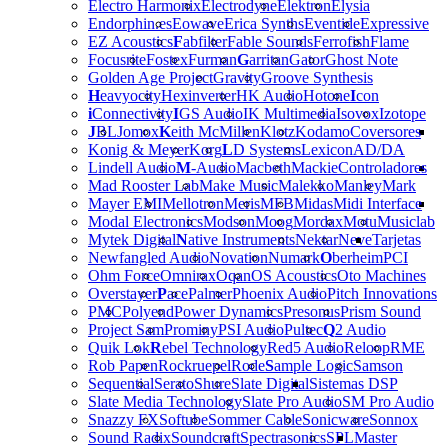
Electro Harmonix
Electrodyne
Elektron
Elysia
Endorphin.es
Eowave
Erica Synths
Eventide
Expressive
EZ Acoustics
F
abfilter
Fable Sounds
Ferrofish
Flame
Focusrite
Fostex
Furman
G
arritan
Gator
Ghost Note
Golden Age Project
Gravity
Groove Synthesis
H
eavyocity
Hexinverter
HK Audio
Hotone
I
con
i
Connectivity
I
GS Audio
IK Multimedia
Isovox
Izotope
J
BL
Jomox
K
eith McMillen
Klotz
Kodamo
Coversores
Konig & Meyer
Korg
L
D Systems
Lexicon
AD/DA
Lindell Audio
M
-Audio
Macbeth
Mackie
Controladores
Mad Rooster Lab
Make Music
Malekko
Manley
Mark
Mayer EMI
Mellotron
Meris
MFB
Midas
Midi Interface
Modal Electronics
Modson
Moog
Mordax
Motu
Musiclab
Mytek Digital
N
ative Instruments
Nektar
Neve
Tarjetas
Newfangled Audio
Novation
Numark
O
berheim
PCI
Ohm Force
Omnirax
Oqan
OS Acoustics
Oto Machines
Overstayer
P
ace
Palmer
Phoenix Audio
Pitch Innovations
PMC
Polyend
Power Dynamics
Presonus
Prism Sound
Project Sam
Prominy
PSI Audio
Pultec
Q
2 Audio
Quik Lok
R
ebel Technology
Red5 Audio
Reloop
RME
Rob Papen
Rockruepel
Rode
S
ample Logic
Samson
Sequential
Serato
Shure
Slate Digital
Sistemas DSP
Slate Media Technology
Slate Pro Audio
SM Pro Audio
Snazzy FX
Softube
Sommer Cable
Sonicware
Sonnox
Sound Radix
Soundcraft
Spectrasonics
SPL
Master