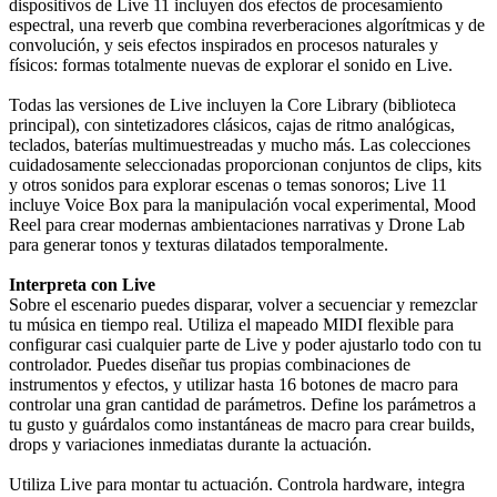
dispositivos de Live 11 incluyen dos efectos de procesamiento
espectral, una reverb que combina reverberaciones algorítmicas y de
convolución, y seis efectos inspirados en procesos naturales y
físicos: formas totalmente nuevas de explorar el sonido en Live.
Todas las versiones de Live incluyen la Core Library (biblioteca
principal), con sintetizadores clásicos, cajas de ritmo analógicas,
teclados, baterías multimuestreadas y mucho más. Las colecciones
cuidadosamente seleccionadas proporcionan conjuntos de clips, kits
y otros sonidos para explorar escenas o temas sonoros; Live 11
incluye Voice Box para la manipulación vocal experimental, Mood
Reel para crear modernas ambientaciones narrativas y Drone Lab
para generar tonos y texturas dilatados temporalmente.
Interpreta con Live
Sobre el escenario puedes disparar, volver a secuenciar y remezclar
tu música en tiempo real. Utiliza el mapeado MIDI flexible para
configurar casi cualquier parte de Live y poder ajustarlo todo con tu
controlador. Puedes diseñar tus propias combinaciones de
instrumentos y efectos, y utilizar hasta 16 botones de macro para
controlar una gran cantidad de parámetros. Define los parámetros a
tu gusto y guárdalos como instantáneas de macro para crear builds,
drops y variaciones inmediatas durante la actuación.
Utiliza Live para montar tu actuación. Controla hardware, integra