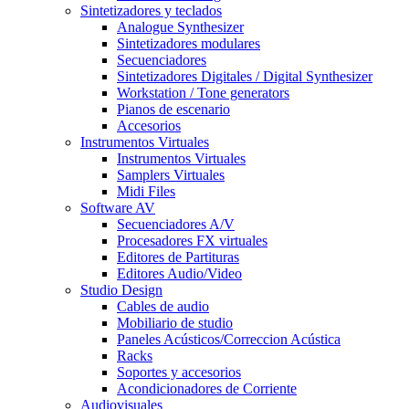
Sintetizadores y teclados
Analogue Synthesizer
Sintetizadores modulares
Secuenciadores
Sintetizadores Digitales / Digital Synthesizer
Workstation / Tone generators
Pianos de escenario
Accesorios
Instrumentos Virtuales
Instrumentos Virtuales
Samplers Virtuales
Midi Files
Software AV
Secuenciadores A/V
Procesadores FX virtuales
Editores de Partituras
Editores Audio/Video
Studio Design
Cables de audio
Mobiliario de studio
Paneles Acústicos/Correccion Acústica
Racks
Soportes y accesorios
Acondicionadores de Corriente
Audiovisuales