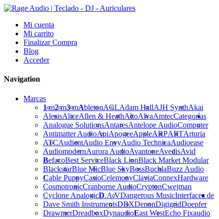
Mi cuenta
Mi carrito
Finalizar Compra
Blog
Acceder
Navigation
Marcas
1
m
2
m
3
m
A
bleton
ACL
Adam Hall
AJH Synth
Akai
Alesis
Alice
Allen & Heath
Alto
Alva
Amtec
Categorías
Analogue Solutions
Antares
Antelope Audio
Computer
Antimatter Audio
Api
Apogee
Apple
ARP
ART
Arturia
ATC
Audient
Audio Envy
Audio Technica
Audioease
Audiomodern
Aurora Audio
Avantone
Avedis
Avid
B
efaco
Best Service
Black Lion
Black Market Modular
Blackstar
Blue Mic
Blue Sky
Boss
Buchla
Buzz Audio
C
able Puppy
Casio
Celemony
Clavia
Connex
Hardware
Cosmotronic
Cranborne Audio
Crypton
Cwejman
Cyclone Analogic
D
.A.V
Dangerous Music
Interfaces de
Dave Smith Instruments
DBX
Denon
Digigrid
Doepfer
Drawmer
Dreadbox
Dynaudio
E
ast West
Echo Fix
audio