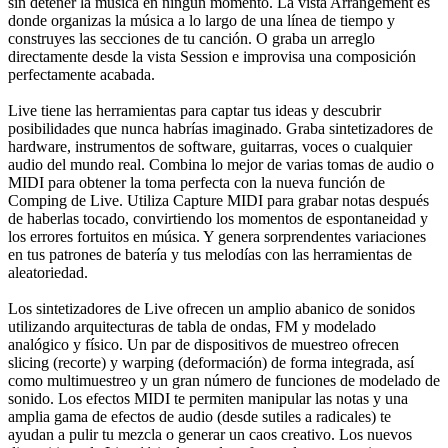
sin detener la música en ningún momento. La vista Arrangement es
donde organizas la música a lo largo de una línea de tiempo y
construyes las secciones de tu canción. O graba un arreglo
directamente desde la vista Session e improvisa una composición
perfectamente acabada.
Live tiene las herramientas para captar tus ideas y descubrir
posibilidades que nunca habrías imaginado. Graba sintetizadores de
hardware, instrumentos de software, guitarras, voces o cualquier
audio del mundo real. Combina lo mejor de varias tomas de audio o
MIDI para obtener la toma perfecta con la nueva función de
Comping de Live. Utiliza Capture MIDI para grabar notas después
de haberlas tocado, convirtiendo los momentos de espontaneidad y
los errores fortuitos en música. Y genera sorprendentes variaciones
en tus patrones de batería y tus melodías con las herramientas de
aleatoriedad.
Los sintetizadores de Live ofrecen un amplio abanico de sonidos
utilizando arquitecturas de tabla de ondas, FM y modelado
analógico y físico. Un par de dispositivos de muestreo ofrecen
slicing (recorte) y warping (deformación) de forma integrada, así
como multimuestreo y un gran número de funciones de modelado de
sonido. Los efectos MIDI te permiten manipular las notas y una
amplia gama de efectos de audio (desde sutiles a radicales) te
ayudan a pulir tu mezcla o generar un caos creativo. Los nuevos