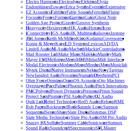
Electro Harmonix
Electrodyne
Elektron
Elysia
Endorphin.es
Eowave
Erica Synths
Eventide
Expressive
EZ Acoustics
F
abfilter
Fable Sounds
Ferrofish
Flame
Focusrite
Fostex
Furman
G
arritan
Gator
Ghost Note
Golden Age Project
Gravity
Groove Synthesis
H
eavyocity
Hexinverter
HK Audio
Hotone
I
con
i
Connectivity
I
GS Audio
IK Multimedia
Isovox
Izotope
J
BL
Jomox
K
eith McMillen
Klotz
Kodamo
Coversores
Konig & Meyer
Korg
L
D Systems
Lexicon
AD/DA
Lindell Audio
M
-Audio
Macbeth
Mackie
Controladores
Mad Rooster Lab
Make Music
Malekko
Manley
Mark
Mayer EMI
Mellotron
Meris
MFB
Midas
Midi Interface
Modal Electronics
Modson
Moog
Mordax
Motu
Musiclab
Mytek Digital
N
ative Instruments
Nektar
Neve
Tarjetas
Newfangled Audio
Novation
Numark
O
berheim
PCI
Ohm Force
Omnirax
Oqan
OS Acoustics
Oto Machines
Overstayer
P
ace
Palmer
Phoenix Audio
Pitch Innovations
PMC
Polyend
Power Dynamics
Presonus
Prism Sound
Project Sam
Prominy
PSI Audio
Pultec
Q
2 Audio
Quik Lok
R
ebel Technology
Red5 Audio
Reloop
RME
Rob Papen
Rockruepel
Rode
S
ample Logic
Samson
Sequential
Serato
Shure
Slate Digital
Sistemas DSP
Slate Media Technology
Slate Pro Audio
SM Pro Audio
Snazzy FX
Softube
Sommer Cable
Sonicware
Sonnox
Sound Radix
Soundcraft
Spectrasonics
SPL
Master