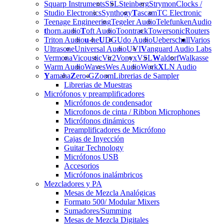
Squarp Instruments
SSL
Steinberg
Strymon
Clocks /
Studio Electronics
Synthogy
T
ascam
TC Electronic
Teenage Engineering
Tegeler Audio
Telefunken
Audio
t
horn.audio
T
oft Audio
Toontrack
Towersonic
Routers
Triton Audio
u
-he
U
DG
Udo Audio
Ueberschall
Varios
Ultrasone
Universal Audio
UVI
V
anguard Audio Labs
Vermona
Vicoustic
Vir2
Vonyx
VSL
W
aldorf
Walkasse
Warm Audio
Waves
Wes Audio
Work
X
LN Audio
Y
amaha
Z
ero-G
Zoom
Librerias de Sampler
Librerias de Muestras
Micrófonos y preamplificadores
Micrófonos de condensador
Microfonos de cinta / Ribbon Microphones
Micrófonos dinámicos
Preamplificadores de Micrófono
Cajas de Inyección
Guitar Technology
Micrófonos USB
Accesorios
Micrófonos inalámbricos
Mezcladores y PA
Mesas de Mezcla Analógicas
Formato 500/ Modular Mixers
Sumadores/Summing
Mesas de Mezcla Digitales