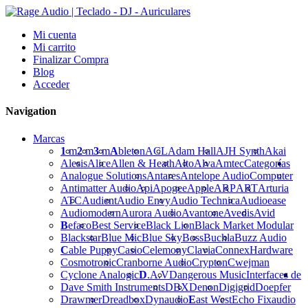
Mi cuenta
Mi carrito
Finalizar Compra
Blog
Acceder
Navigation
Marcas
1
m
2
m
3
m
A
bleton
ACL
Adam Hall
AJH Synth
Akai
Alesis
Alice
Allen & Heath
Alto
Alva
Amtec
Categorías
Analogue Solutions
Antares
Antelope Audio
Computer
Antimatter Audio
Api
Apogee
Apple
ARP
ART
Arturia
ATC
Audient
Audio Envy
Audio Technica
Audioease
Audiomodern
Aurora Audio
Avantone
Avedis
Avid
B
efaco
Best Service
Black Lion
Black Market Modular
Blackstar
Blue Mic
Blue Sky
Boss
Buchla
Buzz Audio
C
able Puppy
Casio
Celemony
Clavia
Connex
Hardware
Cosmotronic
Cranborne Audio
Crypton
Cwejman
Cyclone Analogic
D
.A.V
Dangerous Music
Interfaces de
Dave Smith Instruments
DBX
Denon
Digigrid
Doepfer
Drawmer
Dreadbox
Dynaudio
E
ast West
Echo Fix
audio