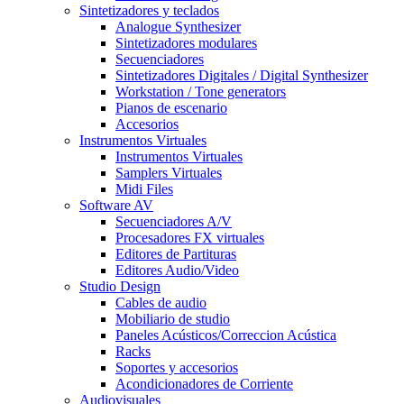
Sintetizadores y teclados
Analogue Synthesizer
Sintetizadores modulares
Secuenciadores
Sintetizadores Digitales / Digital Synthesizer
Workstation / Tone generators
Pianos de escenario
Accesorios
Instrumentos Virtuales
Instrumentos Virtuales
Samplers Virtuales
Midi Files
Software AV
Secuenciadores A/V
Procesadores FX virtuales
Editores de Partituras
Editores Audio/Video
Studio Design
Cables de audio
Mobiliario de studio
Paneles Acústicos/Correccion Acústica
Racks
Soportes y accesorios
Acondicionadores de Corriente
Audiovisuales