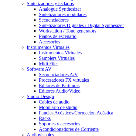
Sintetizadores y teclados
Analogue Synthesizer
Sintetizadores modulares
Secuenciadores
Sintetizadores Digitales / Digital Synthesizer
Workstation / Tone generators
Pianos de escenario
Accesorios
Instrumentos Virtuales
Instrumentos Virtuales
Samplers Virtuales
Midi Files
Software AV
Secuenciadores A/V
Procesadores FX virtuales
Editores de Partituras
Editores Audio/Video
Studio Design
Cables de audio
Mobiliario de studio
Paneles Acústicos/Correccion Acústica
Racks
Soportes y accesorios
Acondicionadores de Corriente
Audiovisuales