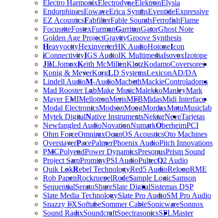
Electro Harmonix
Electrodyne
Elektron
Elysia
Endorphin.es
Eowave
Erica Synths
Eventide
Expressive
EZ Acoustics
F
abfilter
Fable Sounds
Ferrofish
Flame
Focusrite
Fostex
Furman
G
arritan
Gator
Ghost Note
Golden Age Project
Gravity
Groove Synthesis
H
eavyocity
Hexinverter
HK Audio
Hotone
I
con
i
Connectivity
I
GS Audio
IK Multimedia
Isovox
Izotope
J
BL
Jomox
K
eith McMillen
Klotz
Kodamo
Coversores
Konig & Meyer
Korg
L
D Systems
Lexicon
AD/DA
Lindell Audio
M
-Audio
Macbeth
Mackie
Controladores
Mad Rooster Lab
Make Music
Malekko
Manley
Mark
Mayer EMI
Mellotron
Meris
MFB
Midas
Midi Interface
Modal Electronics
Modson
Moog
Mordax
Motu
Musiclab
Mytek Digital
N
ative Instruments
Nektar
Neve
Tarjetas
Newfangled Audio
Novation
Numark
O
berheim
PCI
Ohm Force
Omnirax
Oqan
OS Acoustics
Oto Machines
Overstayer
P
ace
Palmer
Phoenix Audio
Pitch Innovations
PMC
Polyend
Power Dynamics
Presonus
Prism Sound
Project Sam
Prominy
PSI Audio
Pultec
Q
2 Audio
Quik Lok
R
ebel Technology
Red5 Audio
Reloop
RME
Rob Papen
Rockruepel
Rode
S
ample Logic
Samson
Sequential
Serato
Shure
Slate Digital
Sistemas DSP
Slate Media Technology
Slate Pro Audio
SM Pro Audio
Snazzy FX
Softube
Sommer Cable
Sonicware
Sonnox
Sound Radix
Soundcraft
Spectrasonics
SPL
Master