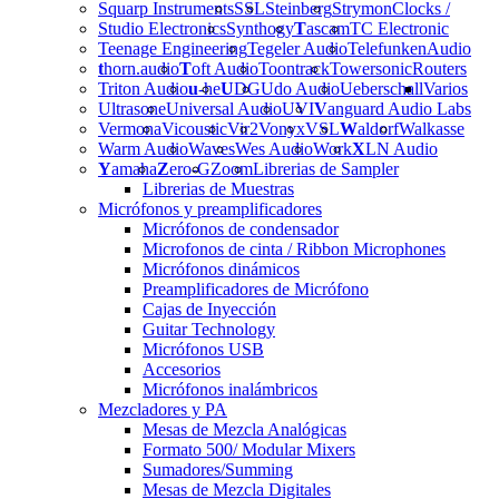
Squarp Instruments
SSL
Steinberg
Strymon
Clocks /
Studio Electronics
Synthogy
T
ascam
TC Electronic
Teenage Engineering
Tegeler Audio
Telefunken
Audio
t
horn.audio
T
oft Audio
Toontrack
Towersonic
Routers
Triton Audio
u
-he
U
DG
Udo Audio
Ueberschall
Varios
Ultrasone
Universal Audio
UVI
V
anguard Audio Labs
Vermona
Vicoustic
Vir2
Vonyx
VSL
W
aldorf
Walkasse
Warm Audio
Waves
Wes Audio
Work
X
LN Audio
Y
amaha
Z
ero-G
Zoom
Librerias de Sampler
Librerias de Muestras
Micrófonos y preamplificadores
Micrófonos de condensador
Microfonos de cinta / Ribbon Microphones
Micrófonos dinámicos
Preamplificadores de Micrófono
Cajas de Inyección
Guitar Technology
Micrófonos USB
Accesorios
Micrófonos inalámbricos
Mezcladores y PA
Mesas de Mezcla Analógicas
Formato 500/ Modular Mixers
Sumadores/Summing
Mesas de Mezcla Digitales