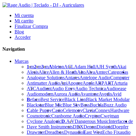
Mi cuenta
Mi carrito
Finalizar Compra
Blog
Acceder
Navigation
Marcas
1
m
2
m
3
m
A
bleton
ACL
Adam Hall
AJH Synth
Akai
Alesis
Alice
Allen & Heath
Alto
Alva
Amtec
Categorías
Analogue Solutions
Antares
Antelope Audio
Computer
Antimatter Audio
Api
Apogee
Apple
ARP
ART
Arturia
ATC
Audient
Audio Envy
Audio Technica
Audioease
Audiomodern
Aurora Audio
Avantone
Avedis
Avid
B
efaco
Best Service
Black Lion
Black Market Modular
Blackstar
Blue Mic
Blue Sky
Boss
Buchla
Buzz Audio
C
able Puppy
Casio
Celemony
Clavia
Connex
Hardware
Cosmotronic
Cranborne Audio
Crypton
Cwejman
Cyclone Analogic
D
.A.V
Dangerous Music
Interfaces de
Dave Smith Instruments
DBX
Denon
Digigrid
Doepfer
Drawmer
Dreadbox
Dynaudio
E
ast West
Echo Fix
audio