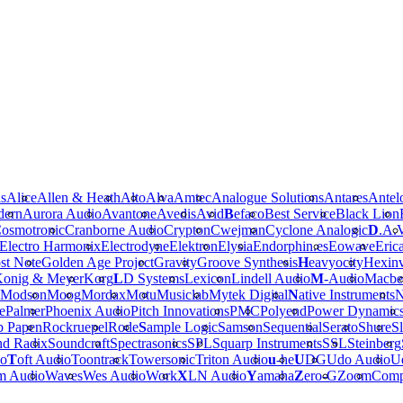
is
Alice
Allen & Heath
Alto
Alva
Amtec
Analogue Solutions
Antares
Antel
dern
Aurora Audio
Avantone
Avedis
Avid
B
efaco
Best Service
Black Lion
osmotronic
Cranborne Audio
Crypton
Cwejman
Cyclone Analogic
D
.A.
Electro Harmonix
Electrodyne
Elektron
Elysia
Endorphin.es
Eowave
Eric
st Note
Golden Age Project
Gravity
Groove Synthesis
H
eavyocity
Hexinv
onig & Meyer
Korg
L
D Systems
Lexicon
Lindell Audio
M
-Audio
Macbe
Modson
Moog
Mordax
Motu
Musiclab
Mytek Digital
N
ative Instruments
N
e
Palmer
Phoenix Audio
Pitch Innovations
PMC
Polyend
Power Dynamic
b Papen
Rockruepel
Rode
S
ample Logic
Samson
Sequential
Serato
Shure
Sl
nd Radix
Soundcraft
Spectrasonics
SPL
Squarp Instruments
SSL
Steinberg
io
T
oft Audio
Toontrack
Towersonic
Triton Audio
u
-he
U
DG
Udo Audio
Ue
m Audio
Waves
Wes Audio
Work
X
LN Audio
Y
amaha
Z
ero-G
Zoom
Comp