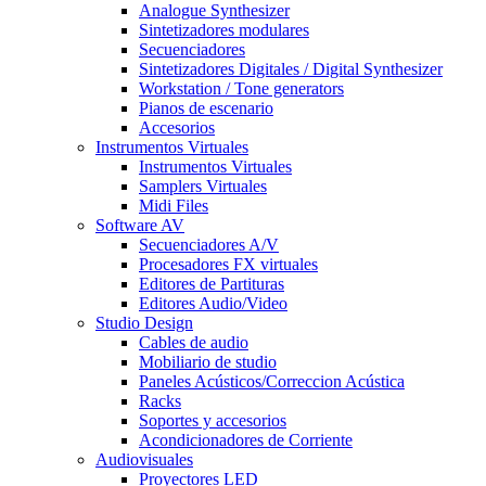
Analogue Synthesizer
Sintetizadores modulares
Secuenciadores
Sintetizadores Digitales / Digital Synthesizer
Workstation / Tone generators
Pianos de escenario
Accesorios
Instrumentos Virtuales
Instrumentos Virtuales
Samplers Virtuales
Midi Files
Software AV
Secuenciadores A/V
Procesadores FX virtuales
Editores de Partituras
Editores Audio/Video
Studio Design
Cables de audio
Mobiliario de studio
Paneles Acústicos/Correccion Acústica
Racks
Soportes y accesorios
Acondicionadores de Corriente
Audiovisuales
Proyectores LED