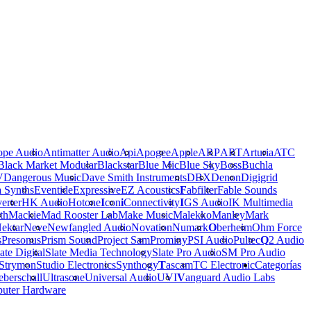
ope Audio
Antimatter Audio
Api
Apogee
Apple
ARP
ART
Arturia
ATC
Black Market Modular
Blackstar
Blue Mic
Blue Sky
Boss
Buchla
V
Dangerous Music
Dave Smith Instruments
DBX
Denon
Digigrid
a Synths
Eventide
Expressive
EZ Acoustics
F
abfilter
Fable Sounds
erter
HK Audio
Hotone
I
con
i
Connectivity
I
GS Audio
IK Multimedia
th
Mackie
Mad Rooster Lab
Make Music
Malekko
Manley
Mark
ektar
Neve
Newfangled Audio
Novation
Numark
O
berheim
Ohm Force
s
Presonus
Prism Sound
Project Sam
Prominy
PSI Audio
Pultec
Q
2 Audio
ate Digital
Slate Media Technology
Slate Pro Audio
SM Pro Audio
Strymon
Studio Electronics
Synthogy
T
ascam
TC Electronic
Categorías
berschall
Ultrasone
Universal Audio
UVI
V
anguard Audio Labs
uter Hardware