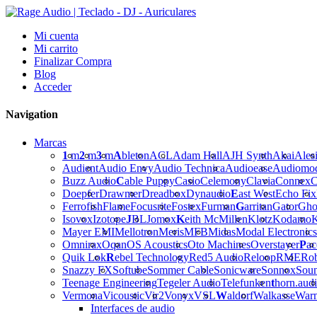
Mi cuenta
Mi carrito
Finalizar Compra
Blog
Acceder
Navigation
Marcas
1
m
2
m
3
m
A
bleton
ACL
Adam Hall
AJH Synth
Akai
Ales
Audient
Audio Envy
Audio Technica
Audioease
Audiomo
Buzz Audio
C
able Puppy
Casio
Celemony
Clavia
Connex
C
Doepfer
Drawmer
Dreadbox
Dynaudio
E
ast West
Echo Fix
Ferrofish
Flame
Focusrite
Fostex
Furman
G
arritan
Gator
Gho
Isovox
Izotope
J
BL
Jomox
K
eith McMillen
Klotz
Kodamo
K
Mayer EMI
Mellotron
Meris
MFB
Midas
Modal Electronics
Omnirax
Oqan
OS Acoustics
Oto Machines
Overstayer
P
ac
Quik Lok
R
ebel Technology
Red5 Audio
Reloop
RME
Ro
Snazzy FX
Softube
Sommer Cable
Sonicware
Sonnox
Sou
Teenage Engineering
Tegeler Audio
Telefunken
t
horn.aud
Vermona
Vicoustic
Vir2
Vonyx
VSL
W
aldorf
Walkasse
War
Interfaces de audio