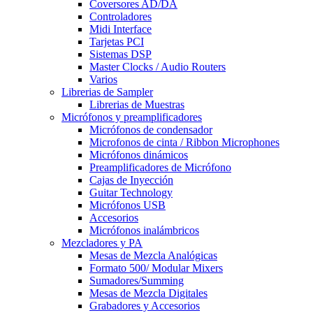
Coversores AD/DA
Controladores
Midi Interface
Tarjetas PCI
Sistemas DSP
Master Clocks / Audio Routers
Varios
Librerias de Sampler
Librerias de Muestras
Micrófonos y preamplificadores
Micrófonos de condensador
Microfonos de cinta / Ribbon Microphones
Micrófonos dinámicos
Preamplificadores de Micrófono
Cajas de Inyección
Guitar Technology
Micrófonos USB
Accesorios
Micrófonos inalámbricos
Mezcladores y PA
Mesas de Mezcla Analógicas
Formato 500/ Modular Mixers
Sumadores/Summing
Mesas de Mezcla Digitales
Grabadores y Accesorios