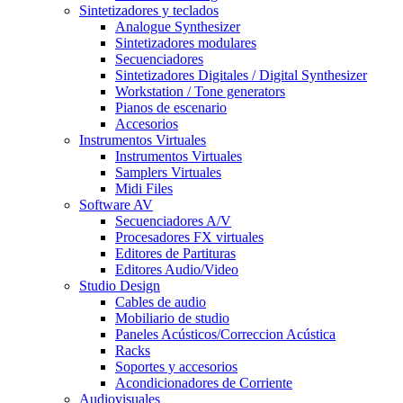
Sintetizadores y teclados
Analogue Synthesizer
Sintetizadores modulares
Secuenciadores
Sintetizadores Digitales / Digital Synthesizer
Workstation / Tone generators
Pianos de escenario
Accesorios
Instrumentos Virtuales
Instrumentos Virtuales
Samplers Virtuales
Midi Files
Software AV
Secuenciadores A/V
Procesadores FX virtuales
Editores de Partituras
Editores Audio/Video
Studio Design
Cables de audio
Mobiliario de studio
Paneles Acústicos/Correccion Acústica
Racks
Soportes y accesorios
Acondicionadores de Corriente
Audiovisuales