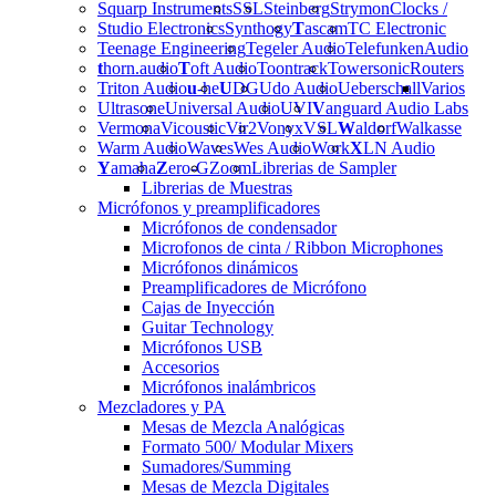
Squarp Instruments
SSL
Steinberg
Strymon
Clocks /
Studio Electronics
Synthogy
T
ascam
TC Electronic
Teenage Engineering
Tegeler Audio
Telefunken
Audio
t
horn.audio
T
oft Audio
Toontrack
Towersonic
Routers
Triton Audio
u
-he
U
DG
Udo Audio
Ueberschall
Varios
Ultrasone
Universal Audio
UVI
V
anguard Audio Labs
Vermona
Vicoustic
Vir2
Vonyx
VSL
W
aldorf
Walkasse
Warm Audio
Waves
Wes Audio
Work
X
LN Audio
Y
amaha
Z
ero-G
Zoom
Librerias de Sampler
Librerias de Muestras
Micrófonos y preamplificadores
Micrófonos de condensador
Microfonos de cinta / Ribbon Microphones
Micrófonos dinámicos
Preamplificadores de Micrófono
Cajas de Inyección
Guitar Technology
Micrófonos USB
Accesorios
Micrófonos inalámbricos
Mezcladores y PA
Mesas de Mezcla Analógicas
Formato 500/ Modular Mixers
Sumadores/Summing
Mesas de Mezcla Digitales