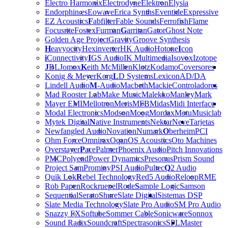
Electro Harmonix
Electrodyne
Elektron
Elysia
Endorphin.es
Eowave
Erica Synths
Eventide
Expressive
EZ Acoustics
F
abfilter
Fable Sounds
Ferrofish
Flame
Focusrite
Fostex
Furman
G
arritan
Gator
Ghost Note
Golden Age Project
Gravity
Groove Synthesis
H
eavyocity
Hexinverter
HK Audio
Hotone
I
con
i
Connectivity
I
GS Audio
IK Multimedia
Isovox
Izotope
J
BL
Jomox
K
eith McMillen
Klotz
Kodamo
Coversores
Konig & Meyer
Korg
L
D Systems
Lexicon
AD/DA
Lindell Audio
M
-Audio
Macbeth
Mackie
Controladores
Mad Rooster Lab
Make Music
Malekko
Manley
Mark
Mayer EMI
Mellotron
Meris
MFB
Midas
Midi Interface
Modal Electronics
Modson
Moog
Mordax
Motu
Musiclab
Mytek Digital
N
ative Instruments
Nektar
Neve
Tarjetas
Newfangled Audio
Novation
Numark
O
berheim
PCI
Ohm Force
Omnirax
Oqan
OS Acoustics
Oto Machines
Overstayer
P
ace
Palmer
Phoenix Audio
Pitch Innovations
PMC
Polyend
Power Dynamics
Presonus
Prism Sound
Project Sam
Prominy
PSI Audio
Pultec
Q
2 Audio
Quik Lok
R
ebel Technology
Red5 Audio
Reloop
RME
Rob Papen
Rockruepel
Rode
S
ample Logic
Samson
Sequential
Serato
Shure
Slate Digital
Sistemas DSP
Slate Media Technology
Slate Pro Audio
SM Pro Audio
Snazzy FX
Softube
Sommer Cable
Sonicware
Sonnox
Sound Radix
Soundcraft
Spectrasonics
SPL
Master