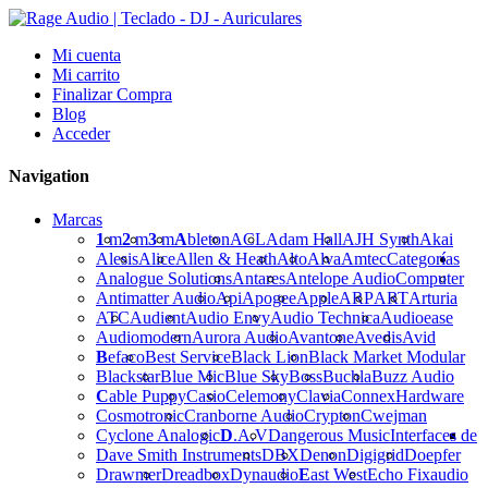
Mi cuenta
Mi carrito
Finalizar Compra
Blog
Acceder
Navigation
Marcas
1
m
2
m
3
m
A
bleton
ACL
Adam Hall
AJH Synth
Akai
Alesis
Alice
Allen & Heath
Alto
Alva
Amtec
Categorías
Analogue Solutions
Antares
Antelope Audio
Computer
Antimatter Audio
Api
Apogee
Apple
ARP
ART
Arturia
ATC
Audient
Audio Envy
Audio Technica
Audioease
Audiomodern
Aurora Audio
Avantone
Avedis
Avid
B
efaco
Best Service
Black Lion
Black Market Modular
Blackstar
Blue Mic
Blue Sky
Boss
Buchla
Buzz Audio
C
able Puppy
Casio
Celemony
Clavia
Connex
Hardware
Cosmotronic
Cranborne Audio
Crypton
Cwejman
Cyclone Analogic
D
.A.V
Dangerous Music
Interfaces de
Dave Smith Instruments
DBX
Denon
Digigrid
Doepfer
Drawmer
Dreadbox
Dynaudio
E
ast West
Echo Fix
audio