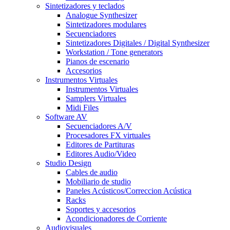
Sintetizadores y teclados
Analogue Synthesizer
Sintetizadores modulares
Secuenciadores
Sintetizadores Digitales / Digital Synthesizer
Workstation / Tone generators
Pianos de escenario
Accesorios
Instrumentos Virtuales
Instrumentos Virtuales
Samplers Virtuales
Midi Files
Software AV
Secuenciadores A/V
Procesadores FX virtuales
Editores de Partituras
Editores Audio/Video
Studio Design
Cables de audio
Mobiliario de studio
Paneles Acústicos/Correccion Acústica
Racks
Soportes y accesorios
Acondicionadores de Corriente
Audiovisuales