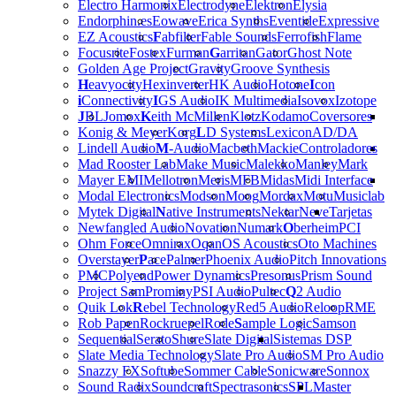
Electro Harmonix
Electrodyne
Elektron
Elysia
Endorphin.es
Eowave
Erica Synths
Eventide
Expressive
EZ Acoustics
F
abfilter
Fable Sounds
Ferrofish
Flame
Focusrite
Fostex
Furman
G
arritan
Gator
Ghost Note
Golden Age Project
Gravity
Groove Synthesis
H
eavyocity
Hexinverter
HK Audio
Hotone
I
con
i
Connectivity
I
GS Audio
IK Multimedia
Isovox
Izotope
J
BL
Jomox
K
eith McMillen
Klotz
Kodamo
Coversores
Konig & Meyer
Korg
L
D Systems
Lexicon
AD/DA
Lindell Audio
M
-Audio
Macbeth
Mackie
Controladores
Mad Rooster Lab
Make Music
Malekko
Manley
Mark
Mayer EMI
Mellotron
Meris
MFB
Midas
Midi Interface
Modal Electronics
Modson
Moog
Mordax
Motu
Musiclab
Mytek Digital
N
ative Instruments
Nektar
Neve
Tarjetas
Newfangled Audio
Novation
Numark
O
berheim
PCI
Ohm Force
Omnirax
Oqan
OS Acoustics
Oto Machines
Overstayer
P
ace
Palmer
Phoenix Audio
Pitch Innovations
PMC
Polyend
Power Dynamics
Presonus
Prism Sound
Project Sam
Prominy
PSI Audio
Pultec
Q
2 Audio
Quik Lok
R
ebel Technology
Red5 Audio
Reloop
RME
Rob Papen
Rockruepel
Rode
S
ample Logic
Samson
Sequential
Serato
Shure
Slate Digital
Sistemas DSP
Slate Media Technology
Slate Pro Audio
SM Pro Audio
Snazzy FX
Softube
Sommer Cable
Sonicware
Sonnox
Sound Radix
Soundcraft
Spectrasonics
SPL
Master