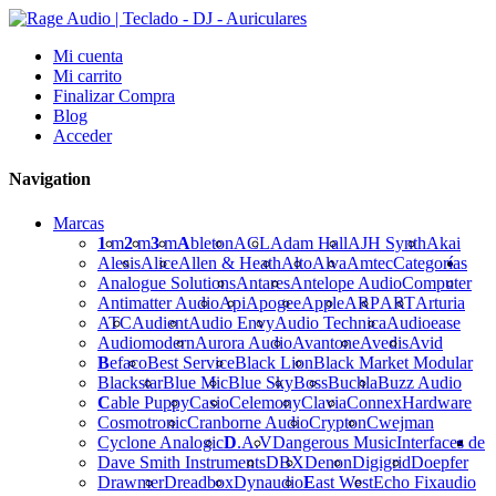
Mi cuenta
Mi carrito
Finalizar Compra
Blog
Acceder
Navigation
Marcas
1
m
2
m
3
m
A
bleton
ACL
Adam Hall
AJH Synth
Akai
Alesis
Alice
Allen & Heath
Alto
Alva
Amtec
Categorías
Analogue Solutions
Antares
Antelope Audio
Computer
Antimatter Audio
Api
Apogee
Apple
ARP
ART
Arturia
ATC
Audient
Audio Envy
Audio Technica
Audioease
Audiomodern
Aurora Audio
Avantone
Avedis
Avid
B
efaco
Best Service
Black Lion
Black Market Modular
Blackstar
Blue Mic
Blue Sky
Boss
Buchla
Buzz Audio
C
able Puppy
Casio
Celemony
Clavia
Connex
Hardware
Cosmotronic
Cranborne Audio
Crypton
Cwejman
Cyclone Analogic
D
.A.V
Dangerous Music
Interfaces de
Dave Smith Instruments
DBX
Denon
Digigrid
Doepfer
Drawmer
Dreadbox
Dynaudio
E
ast West
Echo Fix
audio