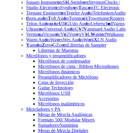
Squarp Instruments
SSL
Steinberg
Strymon
Clocks /
Studio Electronics
Synthogy
T
ascam
TC Electronic
Teenage Engineering
Tegeler Audio
Telefunken
Audio
t
horn.audio
T
oft Audio
Toontrack
Towersonic
Routers
Triton Audio
u
-he
U
DG
Udo Audio
Ueberschall
Varios
Ultrasone
Universal Audio
UVI
V
anguard Audio Labs
Vermona
Vicoustic
Vir2
Vonyx
VSL
W
aldorf
Walkasse
Warm Audio
Waves
Wes Audio
Work
X
LN Audio
Y
amaha
Z
ero-G
Zoom
Librerias de Sampler
Librerias de Muestras
Micrófonos y preamplificadores
Micrófonos de condensador
Microfonos de cinta / Ribbon Microphones
Micrófonos dinámicos
Preamplificadores de Micrófono
Cajas de Inyección
Guitar Technology
Micrófonos USB
Accesorios
Micrófonos inalámbricos
Mezcladores y PA
Mesas de Mezcla Analógicas
Formato 500/ Modular Mixers
Sumadores/Summing
Mesas de Mezcla Digitales