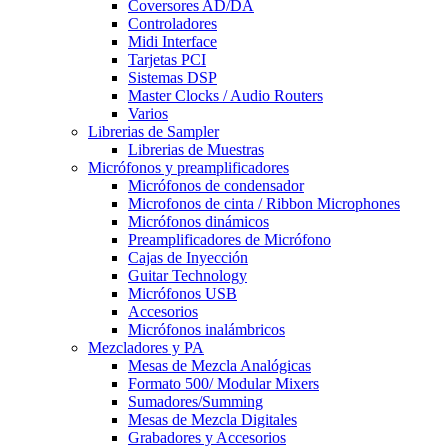
Coversores AD/DA
Controladores
Midi Interface
Tarjetas PCI
Sistemas DSP
Master Clocks / Audio Routers
Varios
Librerias de Sampler
Librerias de Muestras
Micrófonos y preamplificadores
Micrófonos de condensador
Microfonos de cinta / Ribbon Microphones
Micrófonos dinámicos
Preamplificadores de Micrófono
Cajas de Inyección
Guitar Technology
Micrófonos USB
Accesorios
Micrófonos inalámbricos
Mezcladores y PA
Mesas de Mezcla Analógicas
Formato 500/ Modular Mixers
Sumadores/Summing
Mesas de Mezcla Digitales
Grabadores y Accesorios