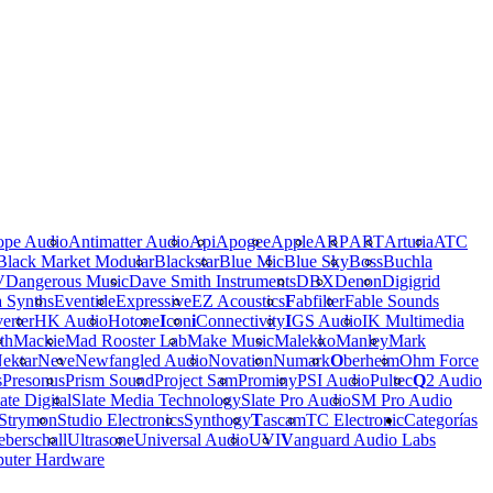
ope Audio
Antimatter Audio
Api
Apogee
Apple
ARP
ART
Arturia
ATC
Black Market Modular
Blackstar
Blue Mic
Blue Sky
Boss
Buchla
V
Dangerous Music
Dave Smith Instruments
DBX
Denon
Digigrid
a Synths
Eventide
Expressive
EZ Acoustics
F
abfilter
Fable Sounds
erter
HK Audio
Hotone
I
con
i
Connectivity
I
GS Audio
IK Multimedia
th
Mackie
Mad Rooster Lab
Make Music
Malekko
Manley
Mark
ektar
Neve
Newfangled Audio
Novation
Numark
O
berheim
Ohm Force
s
Presonus
Prism Sound
Project Sam
Prominy
PSI Audio
Pultec
Q
2 Audio
ate Digital
Slate Media Technology
Slate Pro Audio
SM Pro Audio
Strymon
Studio Electronics
Synthogy
T
ascam
TC Electronic
Categorías
berschall
Ultrasone
Universal Audio
UVI
V
anguard Audio Labs
uter Hardware