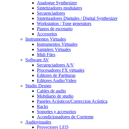
Analogue Synthesizer
Sintetizadores modulares
Secuenciadores
Sintetizadores Digitales / Digital Synthesizer
Workstation / Tone generators
Pianos de escenario
Accesorios
Instrumentos Virtuales
Instrumentos Virtuales
Samplers Virtuales
Midi Files
Software AV
Secuenciadores A/V
Procesadores FX virtuales
Editores de Partituras
Editores Audio/Video
Studio Design
Cables de audio
Mobiliario de studio
Paneles Acústicos/Correccion Acústica
Racks
Soportes y accesorios
Acondicionadores de Corriente
Audiovisuales
Proyectores LED