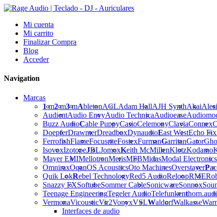
Mi cuenta
Mi carrito
Finalizar Compra
Blog
Acceder
Navigation
Marcas
1
m
2
m
3
m
A
bleton
ACL
Adam Hall
AJH Synth
Akai
Ales
Audient
Audio Envy
Audio Technica
Audioease
Audiomo
Buzz Audio
C
able Puppy
Casio
Celemony
Clavia
Connex
C
Doepfer
Drawmer
Dreadbox
Dynaudio
E
ast West
Echo Fix
Ferrofish
Flame
Focusrite
Fostex
Furman
G
arritan
Gator
Gho
Isovox
Izotope
J
BL
Jomox
K
eith McMillen
Klotz
Kodamo
K
Mayer EMI
Mellotron
Meris
MFB
Midas
Modal Electronics
Omnirax
Oqan
OS Acoustics
Oto Machines
Overstayer
P
ac
Quik Lok
R
ebel Technology
Red5 Audio
Reloop
RME
Ro
Snazzy FX
Softube
Sommer Cable
Sonicware
Sonnox
Sou
Teenage Engineering
Tegeler Audio
Telefunken
t
horn.aud
Vermona
Vicoustic
Vir2
Vonyx
VSL
W
aldorf
Walkasse
War
Interfaces de audio