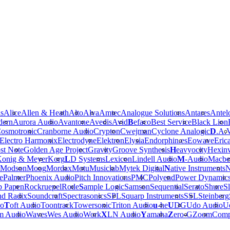
is
Alice
Allen & Heath
Alto
Alva
Amtec
Analogue Solutions
Antares
Antel
dern
Aurora Audio
Avantone
Avedis
Avid
B
efaco
Best Service
Black Lion
osmotronic
Cranborne Audio
Crypton
Cwejman
Cyclone Analogic
D
.A.
Electro Harmonix
Electrodyne
Elektron
Elysia
Endorphin.es
Eowave
Eric
st Note
Golden Age Project
Gravity
Groove Synthesis
H
eavyocity
Hexinv
onig & Meyer
Korg
L
D Systems
Lexicon
Lindell Audio
M
-Audio
Macbe
Modson
Moog
Mordax
Motu
Musiclab
Mytek Digital
N
ative Instruments
N
e
Palmer
Phoenix Audio
Pitch Innovations
PMC
Polyend
Power Dynamic
b Papen
Rockruepel
Rode
S
ample Logic
Samson
Sequential
Serato
Shure
Sl
nd Radix
Soundcraft
Spectrasonics
SPL
Squarp Instruments
SSL
Steinberg
io
T
oft Audio
Toontrack
Towersonic
Triton Audio
u
-he
U
DG
Udo Audio
Ue
m Audio
Waves
Wes Audio
Work
X
LN Audio
Y
amaha
Z
ero-G
Zoom
Comp