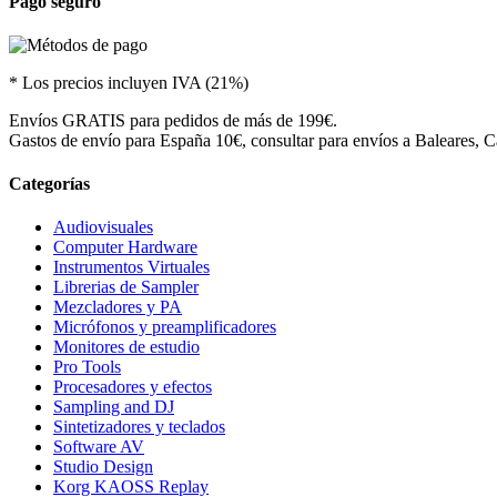
Pago seguro
* Los precios incluyen IVA (21%)
Envíos GRATIS para pedidos de más de 199€.
Gastos de envío para España 10€, consultar para envíos a Baleares, Ca
Categorías
Audiovisuales
Computer Hardware
Instrumentos Virtuales
Librerias de Sampler
Mezcladores y PA
Micrófonos y preamplificadores
Monitores de estudio
Pro Tools
Procesadores y efectos
Sampling and DJ
Sintetizadores y teclados
Software AV
Studio Design
Korg KAOSS Replay