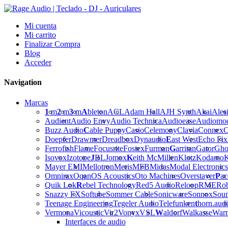
Mi cuenta
Mi carrito
Finalizar Compra
Blog
Acceder
Navigation
Marcas
1
m
2
m
3
m
A
bleton
ACL
Adam Hall
AJH Synth
Akai
Ales
Audient
Audio Envy
Audio Technica
Audioease
Audiomo
Buzz Audio
C
able Puppy
Casio
Celemony
Clavia
Connex
C
Doepfer
Drawmer
Dreadbox
Dynaudio
E
ast West
Echo Fix
Ferrofish
Flame
Focusrite
Fostex
Furman
G
arritan
Gator
Gho
Isovox
Izotope
J
BL
Jomox
K
eith McMillen
Klotz
Kodamo
K
Mayer EMI
Mellotron
Meris
MFB
Midas
Modal Electronics
Omnirax
Oqan
OS Acoustics
Oto Machines
Overstayer
P
ac
Quik Lok
R
ebel Technology
Red5 Audio
Reloop
RME
Ro
Snazzy FX
Softube
Sommer Cable
Sonicware
Sonnox
Sou
Teenage Engineering
Tegeler Audio
Telefunken
t
horn.aud
Vermona
Vicoustic
Vir2
Vonyx
VSL
W
aldorf
Walkasse
War
Interfaces de audio