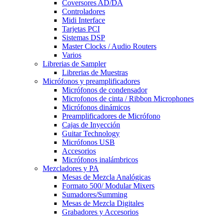
Coversores AD/DA
Controladores
Midi Interface
Tarjetas PCI
Sistemas DSP
Master Clocks / Audio Routers
Varios
Librerias de Sampler
Librerias de Muestras
Micrófonos y preamplificadores
Micrófonos de condensador
Microfonos de cinta / Ribbon Microphones
Micrófonos dinámicos
Preamplificadores de Micrófono
Cajas de Inyección
Guitar Technology
Micrófonos USB
Accesorios
Micrófonos inalámbricos
Mezcladores y PA
Mesas de Mezcla Analógicas
Formato 500/ Modular Mixers
Sumadores/Summing
Mesas de Mezcla Digitales
Grabadores y Accesorios