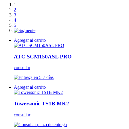
1
2
3
4
5
Agregar al carrito
ATC SCM150ASL PRO
consultar
Agregar al carrito
Towersonic TS1B MK2
consultar