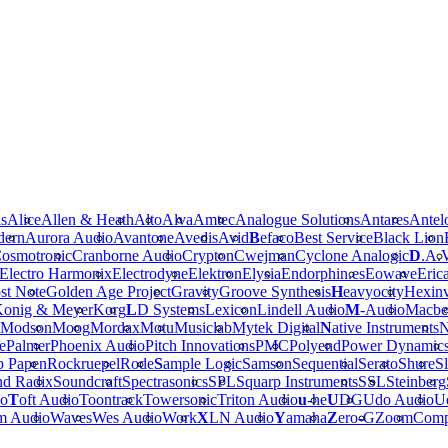
is
Alice
Allen & Heath
Alto
Alva
Amtec
Analogue Solutions
Antares
Antel
dern
Aurora Audio
Avantone
Avedis
Avid
B
efaco
Best Service
Black Lion
osmotronic
Cranborne Audio
Crypton
Cwejman
Cyclone Analogic
D
.A.
Electro Harmonix
Electrodyne
Elektron
Elysia
Endorphin.es
Eowave
Eric
st Note
Golden Age Project
Gravity
Groove Synthesis
H
eavyocity
Hexinv
onig & Meyer
Korg
L
D Systems
Lexicon
Lindell Audio
M
-Audio
Macbe
Modson
Moog
Mordax
Motu
Musiclab
Mytek Digital
N
ative Instruments
N
e
Palmer
Phoenix Audio
Pitch Innovations
PMC
Polyend
Power Dynamic
b Papen
Rockruepel
Rode
S
ample Logic
Samson
Sequential
Serato
Shure
Sl
nd Radix
Soundcraft
Spectrasonics
SPL
Squarp Instruments
SSL
Steinberg
io
T
oft Audio
Toontrack
Towersonic
Triton Audio
u
-he
U
DG
Udo Audio
Ue
m Audio
Waves
Wes Audio
Work
X
LN Audio
Y
amaha
Z
ero-G
Zoom
Comp