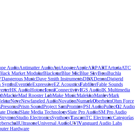
ope Audio
Antimatter Audio
Api
Apogee
Apple
ARP
ART
Arturia
ATC
Black Market Modular
Blackstar
Blue Mic
Blue Sky
Boss
Buchla
V
Dangerous Music
Dave Smith Instruments
DBX
Denon
Digigrid
a Synths
Eventide
Expressive
EZ Acoustics
F
abfilter
Fable Sounds
erter
HK Audio
Hotone
I
con
i
Connectivity
I
GS Audio
IK Multimedia
th
Mackie
Mad Rooster Lab
Make Music
Malekko
Manley
Mark
ektar
Neve
Newfangled Audio
Novation
Numark
O
berheim
Ohm Force
s
Presonus
Prism Sound
Project Sam
Prominy
PSI Audio
Pultec
Q
2 Audio
ate Digital
Slate Media Technology
Slate Pro Audio
SM Pro Audio
Strymon
Studio Electronics
Synthogy
T
ascam
TC Electronic
Categorías
berschall
Ultrasone
Universal Audio
UVI
V
anguard Audio Labs
uter Hardware