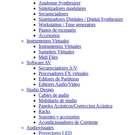
Analogue Synthesizer
Sintetizadores modulares
Secuenciadores
Sintetizadores Digitales / Digital Synthesizer
Workstation / Tone generators
Pianos de escenario
Accesorios
Instrumentos Virtuales
Instrumentos Virtuales
Samplers Virtuales
Midi Files
Software AV
Secuenciadores A/V
Procesadores FX virtuales
Editores de Partituras
Editores Audio/Video
Studio Design
Cables de audio
Mobiliario de studio
Paneles Acústicos/Correccion Acústica
Racks
Soportes y accesorios
Acondicionadores de Corriente
Audiovisuales
Proyectores LED