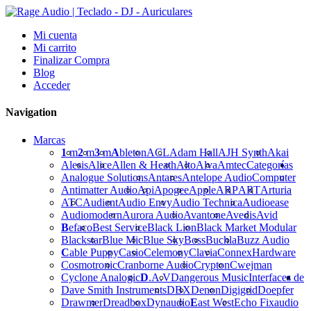
Mi cuenta
Mi carrito
Finalizar Compra
Blog
Acceder
Navigation
Marcas
1
m
2
m
3
m
A
bleton
ACL
Adam Hall
AJH Synth
Akai
Alesis
Alice
Allen & Heath
Alto
Alva
Amtec
Categorías
Analogue Solutions
Antares
Antelope Audio
Computer
Antimatter Audio
Api
Apogee
Apple
ARP
ART
Arturia
ATC
Audient
Audio Envy
Audio Technica
Audioease
Audiomodern
Aurora Audio
Avantone
Avedis
Avid
B
efaco
Best Service
Black Lion
Black Market Modular
Blackstar
Blue Mic
Blue Sky
Boss
Buchla
Buzz Audio
C
able Puppy
Casio
Celemony
Clavia
Connex
Hardware
Cosmotronic
Cranborne Audio
Crypton
Cwejman
Cyclone Analogic
D
.A.V
Dangerous Music
Interfaces de
Dave Smith Instruments
DBX
Denon
Digigrid
Doepfer
Drawmer
Dreadbox
Dynaudio
E
ast West
Echo Fix
audio