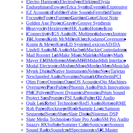
Electro Harmonix
Electrodyne
Elektron
Elysia
Endorphin.es
Eowave
Erica Synths
Eventide
Expressive
EZ Acoustics
F
abfilter
Fable Sounds
Ferrofish
Flame
Focusrite
Fostex
Furman
G
arritan
Gator
Ghost Note
Golden Age Project
Gravity
Groove Synthesis
H
eavyocity
Hexinverter
HK Audio
Hotone
I
con
i
Connectivity
I
GS Audio
IK Multimedia
Isovox
Izotope
J
BL
Jomox
K
eith McMillen
Klotz
Kodamo
Coversores
Konig & Meyer
Korg
L
D Systems
Lexicon
AD/DA
Lindell Audio
M
-Audio
Macbeth
Mackie
Controladores
Mad Rooster Lab
Make Music
Malekko
Manley
Mark
Mayer EMI
Mellotron
Meris
MFB
Midas
Midi Interface
Modal Electronics
Modson
Moog
Mordax
Motu
Musiclab
Mytek Digital
N
ative Instruments
Nektar
Neve
Tarjetas
Newfangled Audio
Novation
Numark
O
berheim
PCI
Ohm Force
Omnirax
Oqan
OS Acoustics
Oto Machines
Overstayer
P
ace
Palmer
Phoenix Audio
Pitch Innovations
PMC
Polyend
Power Dynamics
Presonus
Prism Sound
Project Sam
Prominy
PSI Audio
Pultec
Q
2 Audio
Quik Lok
R
ebel Technology
Red5 Audio
Reloop
RME
Rob Papen
Rockruepel
Rode
S
ample Logic
Samson
Sequential
Serato
Shure
Slate Digital
Sistemas DSP
Slate Media Technology
Slate Pro Audio
SM Pro Audio
Snazzy FX
Softube
Sommer Cable
Sonicware
Sonnox
Sound Radix
Soundcraft
Spectrasonics
SPL
Master