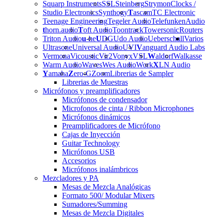
Squarp Instruments
SSL
Steinberg
Strymon
Clocks /
Studio Electronics
Synthogy
T
ascam
TC Electronic
Teenage Engineering
Tegeler Audio
Telefunken
Audio
t
horn.audio
T
oft Audio
Toontrack
Towersonic
Routers
Triton Audio
u
-he
U
DG
Udo Audio
Ueberschall
Varios
Ultrasone
Universal Audio
UVI
V
anguard Audio Labs
Vermona
Vicoustic
Vir2
Vonyx
VSL
W
aldorf
Walkasse
Warm Audio
Waves
Wes Audio
Work
X
LN Audio
Y
amaha
Z
ero-G
Zoom
Librerias de Sampler
Librerias de Muestras
Micrófonos y preamplificadores
Micrófonos de condensador
Microfonos de cinta / Ribbon Microphones
Micrófonos dinámicos
Preamplificadores de Micrófono
Cajas de Inyección
Guitar Technology
Micrófonos USB
Accesorios
Micrófonos inalámbricos
Mezcladores y PA
Mesas de Mezcla Analógicas
Formato 500/ Modular Mixers
Sumadores/Summing
Mesas de Mezcla Digitales