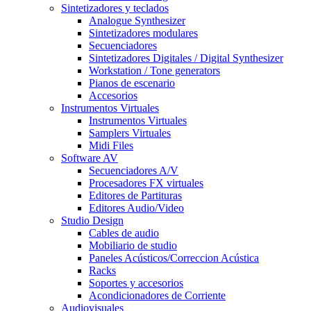
Sintetizadores y teclados
Analogue Synthesizer
Sintetizadores modulares
Secuenciadores
Sintetizadores Digitales / Digital Synthesizer
Workstation / Tone generators
Pianos de escenario
Accesorios
Instrumentos Virtuales
Instrumentos Virtuales
Samplers Virtuales
Midi Files
Software AV
Secuenciadores A/V
Procesadores FX virtuales
Editores de Partituras
Editores Audio/Video
Studio Design
Cables de audio
Mobiliario de studio
Paneles Acústicos/Correccion Acústica
Racks
Soportes y accesorios
Acondicionadores de Corriente
Audiovisuales