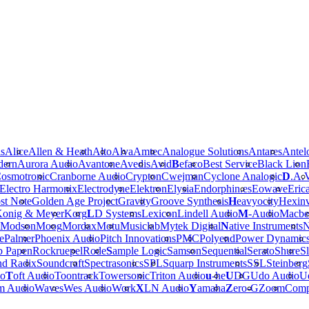
is
Alice
Allen & Heath
Alto
Alva
Amtec
Analogue Solutions
Antares
Antel
dern
Aurora Audio
Avantone
Avedis
Avid
B
efaco
Best Service
Black Lion
osmotronic
Cranborne Audio
Crypton
Cwejman
Cyclone Analogic
D
.A.
Electro Harmonix
Electrodyne
Elektron
Elysia
Endorphin.es
Eowave
Eric
st Note
Golden Age Project
Gravity
Groove Synthesis
H
eavyocity
Hexinv
onig & Meyer
Korg
L
D Systems
Lexicon
Lindell Audio
M
-Audio
Macbe
Modson
Moog
Mordax
Motu
Musiclab
Mytek Digital
N
ative Instruments
N
e
Palmer
Phoenix Audio
Pitch Innovations
PMC
Polyend
Power Dynamic
b Papen
Rockruepel
Rode
S
ample Logic
Samson
Sequential
Serato
Shure
Sl
nd Radix
Soundcraft
Spectrasonics
SPL
Squarp Instruments
SSL
Steinberg
io
T
oft Audio
Toontrack
Towersonic
Triton Audio
u
-he
U
DG
Udo Audio
Ue
m Audio
Waves
Wes Audio
Work
X
LN Audio
Y
amaha
Z
ero-G
Zoom
Comp