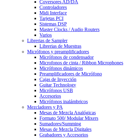
Coversores AD/DA
Controladores
Midi Interface
Tarjetas PCI
Sistemas DSP
Master Clocks / Audio Routers
Varios
Librerias de Sampler
Librerias de Muestras
Micrófonos y preamplificadores
Micrófonos de condensador
Microfonos de cinta / Ribbon Microphones
Micrófonos dinámicos
Preamplificadores de Micrófono
Cajas de Inyección
Guitar Technology
Micrófonos USB
Accesorios
Micrófonos inalámbricos
Mezcladores y PA
Mesas de Mezcla Analógicas
Formato 500/ Modular Mixers
Sumadores/Summing
Mesas de Mezcla Digitales
Grabadores y Accesorios