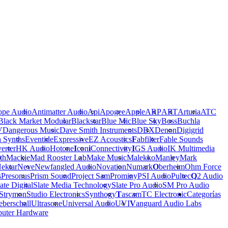
ope Audio
Antimatter Audio
Api
Apogee
Apple
ARP
ART
Arturia
ATC
Black Market Modular
Blackstar
Blue Mic
Blue Sky
Boss
Buchla
V
Dangerous Music
Dave Smith Instruments
DBX
Denon
Digigrid
a Synths
Eventide
Expressive
EZ Acoustics
F
abfilter
Fable Sounds
erter
HK Audio
Hotone
I
con
i
Connectivity
I
GS Audio
IK Multimedia
th
Mackie
Mad Rooster Lab
Make Music
Malekko
Manley
Mark
ektar
Neve
Newfangled Audio
Novation
Numark
O
berheim
Ohm Force
s
Presonus
Prism Sound
Project Sam
Prominy
PSI Audio
Pultec
Q
2 Audio
ate Digital
Slate Media Technology
Slate Pro Audio
SM Pro Audio
Strymon
Studio Electronics
Synthogy
T
ascam
TC Electronic
Categorías
berschall
Ultrasone
Universal Audio
UVI
V
anguard Audio Labs
uter Hardware