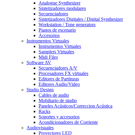
Analogue Synthesizer
Sintetizadores modulares
Secuenciadores
Sintetizadores Digitales / Digital Synthesizer
Workstation / Tone generators
Pianos de escenario
Accesorios
Instrumentos Virtuales
Instrumentos Virtuales
Samplers Virtuales
Midi Files
Software AV
Secuenciadores A/V
Procesadores FX virtuales
Editores de Partituras
Editores Audio/Video
Studio Design
Cables de audio
Mobiliario de studio
Paneles Acústicos/Correccion Acústica
Racks
Soportes y accesorios
Acondicionadores de Corriente
Audiovisuales
Proyectores LED