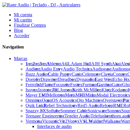
Mi cuenta
Mi carrito
Finalizar Compra
Blog
Acceder
Navigation
Marcas
1
m
2
m
3
m
A
bleton
ACL
Adam Hall
AJH Synth
Akai
Ales
Audient
Audio Envy
Audio Technica
Audioease
Audiomo
Buzz Audio
C
able Puppy
Casio
Celemony
Clavia
Connex
C
Doepfer
Drawmer
Dreadbox
Dynaudio
E
ast West
Echo Fix
Ferrofish
Flame
Focusrite
Fostex
Furman
G
arritan
Gator
Gho
Isovox
Izotope
J
BL
Jomox
K
eith McMillen
Klotz
Kodamo
K
Mayer EMI
Mellotron
Meris
MFB
Midas
Modal Electronics
Omnirax
Oqan
OS Acoustics
Oto Machines
Overstayer
P
ac
Quik Lok
R
ebel Technology
Red5 Audio
Reloop
RME
Ro
Snazzy FX
Softube
Sommer Cable
Sonicware
Sonnox
Sou
Teenage Engineering
Tegeler Audio
Telefunken
t
horn.aud
Vermona
Vicoustic
Vir2
Vonyx
VSL
W
aldorf
Walkasse
War
Interfaces de audio