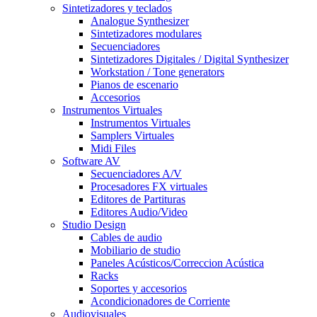
Sintetizadores y teclados
Analogue Synthesizer
Sintetizadores modulares
Secuenciadores
Sintetizadores Digitales / Digital Synthesizer
Workstation / Tone generators
Pianos de escenario
Accesorios
Instrumentos Virtuales
Instrumentos Virtuales
Samplers Virtuales
Midi Files
Software AV
Secuenciadores A/V
Procesadores FX virtuales
Editores de Partituras
Editores Audio/Video
Studio Design
Cables de audio
Mobiliario de studio
Paneles Acústicos/Correccion Acústica
Racks
Soportes y accesorios
Acondicionadores de Corriente
Audiovisuales