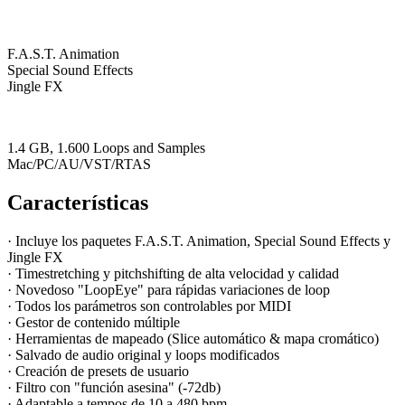
F.A.S.T. Animation
Special Sound Effects
Jingle FX
1.4 GB, 1.600 Loops and Samples
Mac/PC/AU/VST/RTAS
Características
· Incluye los paquetes F.A.S.T. Animation, Special Sound Effects y
Jingle FX
· Timestretching y pitchshifting de alta velocidad y calidad
· Novedoso "LoopEye" para rápidas variaciones de loop
· Todos los parámetros son controlables por MIDI
· Gestor de contenido múltiple
· Herramientas de mapeado (Slice automático & mapa cromático)
· Salvado de audio original y loops modificados
· Creación de presets de usuario
· Filtro con "función asesina" (-72db)
· Adaptable a tempos de 10 a 480 bpm