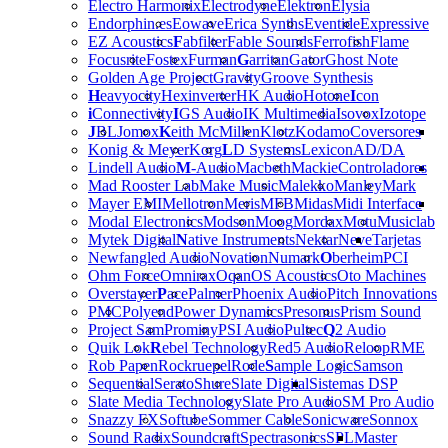
Electro Harmonix
Electrodyne
Elektron
Elysia
Endorphin.es
Eowave
Erica Synths
Eventide
Expressive
EZ Acoustics
F
abfilter
Fable Sounds
Ferrofish
Flame
Focusrite
Fostex
Furman
G
arritan
Gator
Ghost Note
Golden Age Project
Gravity
Groove Synthesis
H
eavyocity
Hexinverter
HK Audio
Hotone
I
con
i
Connectivity
I
GS Audio
IK Multimedia
Isovox
Izotope
J
BL
Jomox
K
eith McMillen
Klotz
Kodamo
Coversores
Konig & Meyer
Korg
L
D Systems
Lexicon
AD/DA
Lindell Audio
M
-Audio
Macbeth
Mackie
Controladores
Mad Rooster Lab
Make Music
Malekko
Manley
Mark
Mayer EMI
Mellotron
Meris
MFB
Midas
Midi Interface
Modal Electronics
Modson
Moog
Mordax
Motu
Musiclab
Mytek Digital
N
ative Instruments
Nektar
Neve
Tarjetas
Newfangled Audio
Novation
Numark
O
berheim
PCI
Ohm Force
Omnirax
Oqan
OS Acoustics
Oto Machines
Overstayer
P
ace
Palmer
Phoenix Audio
Pitch Innovations
PMC
Polyend
Power Dynamics
Presonus
Prism Sound
Project Sam
Prominy
PSI Audio
Pultec
Q
2 Audio
Quik Lok
R
ebel Technology
Red5 Audio
Reloop
RME
Rob Papen
Rockruepel
Rode
S
ample Logic
Samson
Sequential
Serato
Shure
Slate Digital
Sistemas DSP
Slate Media Technology
Slate Pro Audio
SM Pro Audio
Snazzy FX
Softube
Sommer Cable
Sonicware
Sonnox
Sound Radix
Soundcraft
Spectrasonics
SPL
Master