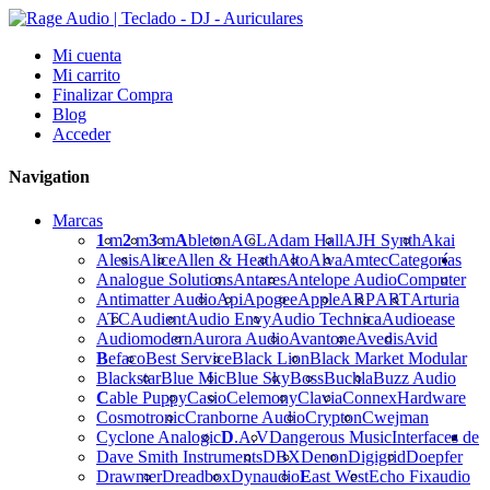
Mi cuenta
Mi carrito
Finalizar Compra
Blog
Acceder
Navigation
Marcas
1
m
2
m
3
m
A
bleton
ACL
Adam Hall
AJH Synth
Akai
Alesis
Alice
Allen & Heath
Alto
Alva
Amtec
Categorías
Analogue Solutions
Antares
Antelope Audio
Computer
Antimatter Audio
Api
Apogee
Apple
ARP
ART
Arturia
ATC
Audient
Audio Envy
Audio Technica
Audioease
Audiomodern
Aurora Audio
Avantone
Avedis
Avid
B
efaco
Best Service
Black Lion
Black Market Modular
Blackstar
Blue Mic
Blue Sky
Boss
Buchla
Buzz Audio
C
able Puppy
Casio
Celemony
Clavia
Connex
Hardware
Cosmotronic
Cranborne Audio
Crypton
Cwejman
Cyclone Analogic
D
.A.V
Dangerous Music
Interfaces de
Dave Smith Instruments
DBX
Denon
Digigrid
Doepfer
Drawmer
Dreadbox
Dynaudio
E
ast West
Echo Fix
audio