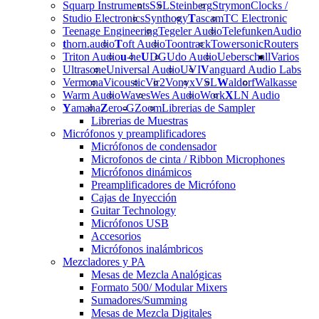
Squarp Instruments
SSL
Steinberg
Strymon
Clocks /
Studio Electronics
Synthogy
T
ascam
TC Electronic
Teenage Engineering
Tegeler Audio
Telefunken
Audio
t
horn.audio
T
oft Audio
Toontrack
Towersonic
Routers
Triton Audio
u
-he
U
DG
Udo Audio
Ueberschall
Varios
Ultrasone
Universal Audio
UVI
V
anguard Audio Labs
Vermona
Vicoustic
Vir2
Vonyx
VSL
W
aldorf
Walkasse
Warm Audio
Waves
Wes Audio
Work
X
LN Audio
Y
amaha
Z
ero-G
Zoom
Librerias de Sampler
Librerias de Muestras
Micrófonos y preamplificadores
Micrófonos de condensador
Microfonos de cinta / Ribbon Microphones
Micrófonos dinámicos
Preamplificadores de Micrófono
Cajas de Inyección
Guitar Technology
Micrófonos USB
Accesorios
Micrófonos inalámbricos
Mezcladores y PA
Mesas de Mezcla Analógicas
Formato 500/ Modular Mixers
Sumadores/Summing
Mesas de Mezcla Digitales