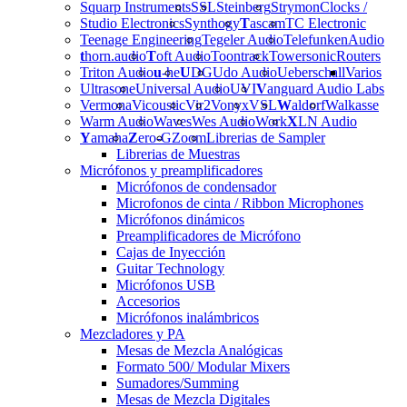
Squarp Instruments
SSL
Steinberg
Strymon
Clocks /
Studio Electronics
Synthogy
T
ascam
TC Electronic
Teenage Engineering
Tegeler Audio
Telefunken
Audio
t
horn.audio
T
oft Audio
Toontrack
Towersonic
Routers
Triton Audio
u
-he
U
DG
Udo Audio
Ueberschall
Varios
Ultrasone
Universal Audio
UVI
V
anguard Audio Labs
Vermona
Vicoustic
Vir2
Vonyx
VSL
W
aldorf
Walkasse
Warm Audio
Waves
Wes Audio
Work
X
LN Audio
Y
amaha
Z
ero-G
Zoom
Librerias de Sampler
Librerias de Muestras
Micrófonos y preamplificadores
Micrófonos de condensador
Microfonos de cinta / Ribbon Microphones
Micrófonos dinámicos
Preamplificadores de Micrófono
Cajas de Inyección
Guitar Technology
Micrófonos USB
Accesorios
Micrófonos inalámbricos
Mezcladores y PA
Mesas de Mezcla Analógicas
Formato 500/ Modular Mixers
Sumadores/Summing
Mesas de Mezcla Digitales