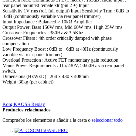
rear panel mounted female xlr (pin 2 +) Input
Sensitivity 1V rms (ref. full output) Input Sensitivity Trim : 0dB to
-6dB (continuously variable via rear panel trimmer)
Input Impedance : Balanced > 10kΩ Amplifier
Output Power: Bass 150W rms, Mid 60W rms, High 25W rms
Crossover Frequencies : 380Hz & 3.5Khz
Crossover Filters : 4th order critically damped with phase
compensation
Low Frequency Boost : 0dB to +6dB at 40Hz (continuously
variable via rear panel trimmer)
Overload Protection : Active FET momentary gain reduction
Mains Power Requirements : 115/230V, 50/60Hz via rear panel
switch,
Dimensions (HxWxD) : 264 x 430 x 408mm
Weight :30kg (per cabinet)
Korg KAOSS Replay
Productos relacionados
Compruebe los elementos a añadir a la cesta o
seleccionar todo