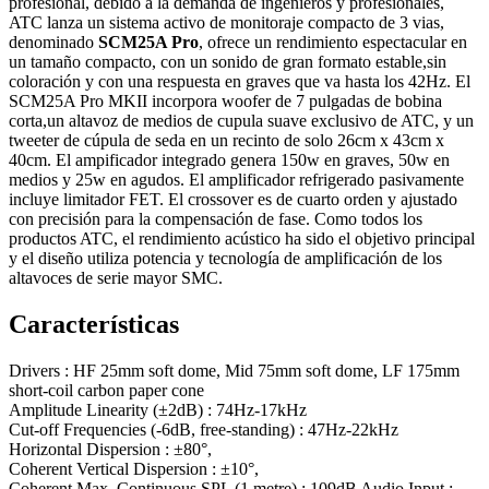
profesional, debido a la demanda de ingenieros y profesionales,
ATC lanza un sistema activo de monitoraje compacto de 3 vias,
denominado
SCM25A Pro
, ofrece un rendimiento espectacular en
un tamaño compacto, con un sonido de gran formato estable,sin
coloración y con una respuesta en graves que va hasta los 42Hz. El
SCM25A Pro MKII incorpora woofer de 7 pulgadas de bobina
corta,un altavoz de medios de cupula suave exclusivo de ATC, y un
tweeter de cúpula de seda en un recinto de solo 26cm x 43cm x
40cm. El ampificador integrado genera 150w en graves, 50w en
medios y 25w en agudos. El amplificador refrigerado pasivamente
incluye limitador FET. El crossover es de cuarto orden y ajustado
con precisión para la compensación de fase. Como todos los
productos ATC, el rendimiento acústico ha sido el objetivo principal
y el diseño utiliza potencia y tecnología de amplificación de los
altavoces de serie mayor SMC.
Características
Drivers : HF 25mm soft dome, Mid 75mm soft dome, LF 175mm
short-coil carbon paper cone
Amplitude Linearity (±2dB) : 74Hz-17kHz
Cut-off Frequencies (-6dB, free-standing) : 47Hz-22kHz
Horizontal Dispersion : ±80°,
Coherent Vertical Dispersion : ±10°,
Coherent Max. Continuous SPL (1 metre) : 109dB Audio Input :