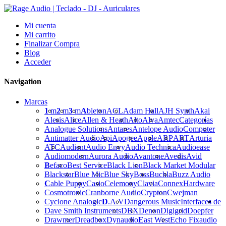
Mi cuenta
Mi carrito
Finalizar Compra
Blog
Acceder
Navigation
Marcas
1
m
2
m
3
m
A
bleton
ACL
Adam Hall
AJH Synth
Akai
Alesis
Alice
Allen & Heath
Alto
Alva
Amtec
Categorías
Analogue Solutions
Antares
Antelope Audio
Computer
Antimatter Audio
Api
Apogee
Apple
ARP
ART
Arturia
ATC
Audient
Audio Envy
Audio Technica
Audioease
Audiomodern
Aurora Audio
Avantone
Avedis
Avid
B
efaco
Best Service
Black Lion
Black Market Modular
Blackstar
Blue Mic
Blue Sky
Boss
Buchla
Buzz Audio
C
able Puppy
Casio
Celemony
Clavia
Connex
Hardware
Cosmotronic
Cranborne Audio
Crypton
Cwejman
Cyclone Analogic
D
.A.V
Dangerous Music
Interfaces de
Dave Smith Instruments
DBX
Denon
Digigrid
Doepfer
Drawmer
Dreadbox
Dynaudio
E
ast West
Echo Fix
audio