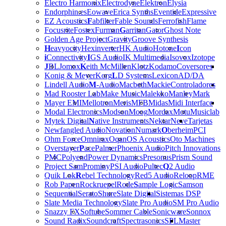
Electro Harmonix
Electrodyne
Elektron
Elysia
Endorphin.es
Eowave
Erica Synths
Eventide
Expressive
EZ Acoustics
F
abfilter
Fable Sounds
Ferrofish
Flame
Focusrite
Fostex
Furman
G
arritan
Gator
Ghost Note
Golden Age Project
Gravity
Groove Synthesis
H
eavyocity
Hexinverter
HK Audio
Hotone
I
con
i
Connectivity
I
GS Audio
IK Multimedia
Isovox
Izotope
J
BL
Jomox
K
eith McMillen
Klotz
Kodamo
Coversores
Konig & Meyer
Korg
L
D Systems
Lexicon
AD/DA
Lindell Audio
M
-Audio
Macbeth
Mackie
Controladores
Mad Rooster Lab
Make Music
Malekko
Manley
Mark
Mayer EMI
Mellotron
Meris
MFB
Midas
Midi Interface
Modal Electronics
Modson
Moog
Mordax
Motu
Musiclab
Mytek Digital
N
ative Instruments
Nektar
Neve
Tarjetas
Newfangled Audio
Novation
Numark
O
berheim
PCI
Ohm Force
Omnirax
Oqan
OS Acoustics
Oto Machines
Overstayer
P
ace
Palmer
Phoenix Audio
Pitch Innovations
PMC
Polyend
Power Dynamics
Presonus
Prism Sound
Project Sam
Prominy
PSI Audio
Pultec
Q
2 Audio
Quik Lok
R
ebel Technology
Red5 Audio
Reloop
RME
Rob Papen
Rockruepel
Rode
S
ample Logic
Samson
Sequential
Serato
Shure
Slate Digital
Sistemas DSP
Slate Media Technology
Slate Pro Audio
SM Pro Audio
Snazzy FX
Softube
Sommer Cable
Sonicware
Sonnox
Sound Radix
Soundcraft
Spectrasonics
SPL
Master