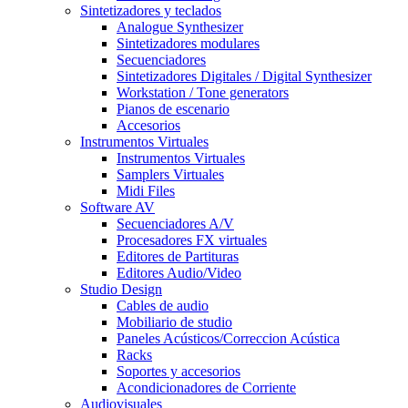
Sintetizadores y teclados
Analogue Synthesizer
Sintetizadores modulares
Secuenciadores
Sintetizadores Digitales / Digital Synthesizer
Workstation / Tone generators
Pianos de escenario
Accesorios
Instrumentos Virtuales
Instrumentos Virtuales
Samplers Virtuales
Midi Files
Software AV
Secuenciadores A/V
Procesadores FX virtuales
Editores de Partituras
Editores Audio/Video
Studio Design
Cables de audio
Mobiliario de studio
Paneles Acústicos/Correccion Acústica
Racks
Soportes y accesorios
Acondicionadores de Corriente
Audiovisuales