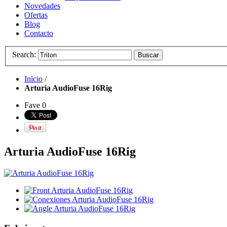
Novedades
Ofertas
Blog
Contacto
Search:
Buscar
Inicio
/
Arturia AudioFuse 16Rig
Fave
0
Arturia AudioFuse 16Rig