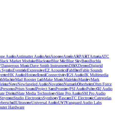
ope Audio
Antimatter Audio
Api
Apogee
Apple
ARP
ART
Arturia
ATC
Black Market Modular
Blackstar
Blue Mic
Blue Sky
Boss
Buchla
V
Dangerous Music
Dave Smith Instruments
DBX
Denon
Digigrid
a Synths
Eventide
Expressive
EZ Acoustics
F
abfilter
Fable Sounds
erter
HK Audio
Hotone
I
con
i
Connectivity
I
GS Audio
IK Multimedia
th
Mackie
Mad Rooster Lab
Make Music
Malekko
Manley
Mark
ektar
Neve
Newfangled Audio
Novation
Numark
O
berheim
Ohm Force
s
Presonus
Prism Sound
Project Sam
Prominy
PSI Audio
Pultec
Q
2 Audio
ate Digital
Slate Media Technology
Slate Pro Audio
SM Pro Audio
Strymon
Studio Electronics
Synthogy
T
ascam
TC Electronic
Categorías
berschall
Ultrasone
Universal Audio
UVI
V
anguard Audio Labs
uter Hardware