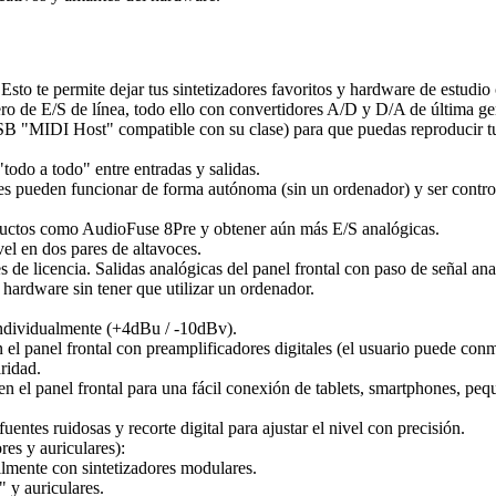
. Esto te permite dejar tus sintetizadores favoritos y hardware de estudi
ero de E/S de línea, todo ello con convertidores A/D y D/A de última ge
B "MIDI Host" compatible con su clase) para que puedas reproducir tu
todo a todo" entre entradas y salidas.
res pueden funcionar de forma autónoma (sin un ordenador) y ser contro
ductos como AudioFuse 8Pre y obtener aún más E/S analógicas.
el en dos pares de altavoces.
de licencia. Salidas analógicas del panel frontal con paso de señal ana
l hardware sin tener que utilizar un ordenador.
 individualmente (+4dBu / -10dBv).
l panel frontal con preamplificadores digitales (el usuario puede conmu
ridad.
n el panel frontal para una fácil conexión de tablets, smartphones, peq
uentes ruidosas y recorte digital para ajustar el nivel con precisión.
res y auriculares):
ilmente con sintetizadores modulares.
" y auriculares.