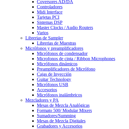
Coversores AD/DA
Controladores
Midi Interface
Tarjetas PCI
Sistemas DSP
Master Clocks / Audio Routers
Varios
Librerias de Sampler
Librerias de Muestras
Micrófonos y preamplificadores
Micrófonos de condensador
Microfonos de cinta / Ribbon Microphones
Micrófonos dinámicos
Preamplificadores de Micrófono
Cajas de Inyección
Guitar Technology
Micrófonos USB
Accesorios
Micrófonos inalámbricos
Mezcladores y PA
Mesas de Mezcla Analógicas
Formato 500/ Modular Mixers
Sumadores/Summing
Mesas de Mezcla Digitales
Grabadores y Accesorios