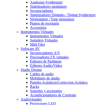
Analogue Synthesizer
Sintetizadores modulares
Secuenciadores
Sintetizadores Digitales / Digital Synthesizer
Workstation / Tone generators
Pianos de escenario
Accesorios
Instrumentos Virtuales
Instrumentos Virtuales
Samplers Virtuales
Midi Files
Software AV
Secuenciadores A/V
Procesadores FX virtuales
Editores de Partituras
Editores Audio/Video
Studio Design
Cables de audio
Mobiliario de studio
Paneles Acústicos/Correccion Acústica
Racks
Soportes y accesorios
Acondicionadores de Corriente
Audiovisuales
Proyectores LED