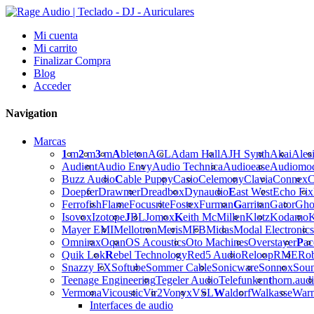
Mi cuenta
Mi carrito
Finalizar Compra
Blog
Acceder
Navigation
Marcas
1
m
2
m
3
m
A
bleton
ACL
Adam Hall
AJH Synth
Akai
Ales
Audient
Audio Envy
Audio Technica
Audioease
Audiomo
Buzz Audio
C
able Puppy
Casio
Celemony
Clavia
Connex
C
Doepfer
Drawmer
Dreadbox
Dynaudio
E
ast West
Echo Fix
Ferrofish
Flame
Focusrite
Fostex
Furman
G
arritan
Gator
Gho
Isovox
Izotope
J
BL
Jomox
K
eith McMillen
Klotz
Kodamo
K
Mayer EMI
Mellotron
Meris
MFB
Midas
Modal Electronics
Omnirax
Oqan
OS Acoustics
Oto Machines
Overstayer
P
ac
Quik Lok
R
ebel Technology
Red5 Audio
Reloop
RME
Ro
Snazzy FX
Softube
Sommer Cable
Sonicware
Sonnox
Sou
Teenage Engineering
Tegeler Audio
Telefunken
t
horn.aud
Vermona
Vicoustic
Vir2
Vonyx
VSL
W
aldorf
Walkasse
War
Interfaces de audio