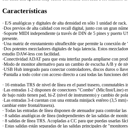
Características
· E/S analógicas y digitales de alta densidad en sólo 1 unidad de rack
·Dos previos de alta calidad con recall digital, junto con un gran núm
·Soporte MIDI independiente (a través de DIN de 5 pines y puerto US
presente.
·Una matriz de enrutamiento ultraflexible que permite la conexión de "
·Dos potentes mezcladores digitales de baja latencia. Estos mezclado
estudio DAW-less con facilidad.
·Conectividad ADAT para que esta interfaz pueda ampliarse con pro
·Modo de monitor alternativo para un cambio de escucha A/B y de niv
·USB Hub integrado para conectar controladores, discos duros o llaves 
·Pantalla a todo color con acceso directo a casi todas las funciones de
· 16 entradas TRS de nivel de línea en el panel trasero, conmutables
·Las entradas 1-2 disponen de conectores "Combo" (Mic/Inst/Line) en e
de bajo ruido tienen pad, hi-Z (nivel de instrumento) y cambio de pola
·Las entradas 3-4 cuentan con una entrada minijack estéreo (3,5 mm) e
cambiar entre frontal/trasera).
· Todas las entradas de línea disponen de atenuador para controlar las f
· 8 salidas analógicas de línea (independientes de las salidas de monito
· 8 salidas de línea TRS. Acopladas a CC para que puedas usarlas fác
· Estas salidas están separadas de las salidas principales de "monitores