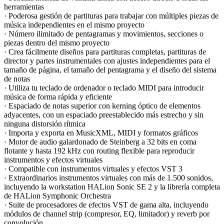
herramientas
· Poderosa gestión de partituras para trabajar con múltiples piezas de
música independientes en el mismo proyecto
· Número ilimitado de pentagramas y movimientos, secciones o
piezas dentro del mismo proyecto
· Crea fácilmente diseños para partituras completas, partituras de
director y partes instrumentales con ajustes independientes para el
tamaño de página, el tamaño del pentagrama y el diseño del sistema
de notas
· Utiliza tu teclado de ordenador o teclado MIDI para introducir
música de forma rápida y eficiente
· Espaciado de notas superior con kerning óptico de elementos
adyacentes, con un espaciado preestablecido más estrecho y sin
ninguna distorsión rítmica
· Importa y exporta en MusicXML, MIDI y formatos gráficos
· Motor de audio galardonado de Steinberg a 32 bits en coma
flotante y hasta 192 kHz con routing flexible para reproducir
instrumentos y efectos virtuales
· Compatible con instrumentos virtuales y efectos VST 3
· Extraordinarios instrumentos virtuales con más de 1.500 sonidos,
incluyendo la workstation HALion Sonic SE 2 y la librería completa
de HALion Symphonic Orchestra
· Suite de procesadores de efectos VST de gama alta, incluyendo
módulos de channel strip (compresor, EQ, limitador) y reverb por
convolución