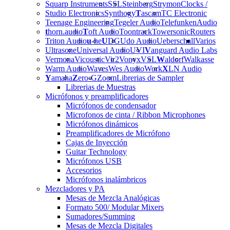
Squarp Instruments
SSL
Steinberg
Strymon
Clocks /
Studio Electronics
Synthogy
T
ascam
TC Electronic
Teenage Engineering
Tegeler Audio
Telefunken
Audio
t
horn.audio
T
oft Audio
Toontrack
Towersonic
Routers
Triton Audio
u
-he
U
DG
Udo Audio
Ueberschall
Varios
Ultrasone
Universal Audio
UVI
V
anguard Audio Labs
Vermona
Vicoustic
Vir2
Vonyx
VSL
W
aldorf
Walkasse
Warm Audio
Waves
Wes Audio
Work
X
LN Audio
Y
amaha
Z
ero-G
Zoom
Librerias de Sampler
Librerias de Muestras
Micrófonos y preamplificadores
Micrófonos de condensador
Microfonos de cinta / Ribbon Microphones
Micrófonos dinámicos
Preamplificadores de Micrófono
Cajas de Inyección
Guitar Technology
Micrófonos USB
Accesorios
Micrófonos inalámbricos
Mezcladores y PA
Mesas de Mezcla Analógicas
Formato 500/ Modular Mixers
Sumadores/Summing
Mesas de Mezcla Digitales