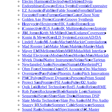
Electro Harmonix
Electrodyne
Elektron
Elysia
Endorphin.es
Eowave
Erica Synths
Eventide
Expressive
EZ Acoustics
F
abfilter
Fable Sounds
Ferrofish
Flame
Focusrite
Fostex
Furman
G
arritan
Gator
Ghost Note
Golden Age Project
Gravity
Groove Synthesis
H
eavyocity
Hexinverter
HK Audio
Hotone
I
con
i
Connectivity
I
GS Audio
IK Multimedia
Isovox
Izotope
J
BL
Jomox
K
eith McMillen
Klotz
Kodamo
Coversores
Konig & Meyer
Korg
L
D Systems
Lexicon
AD/DA
Lindell Audio
M
-Audio
Macbeth
Mackie
Controladores
Mad Rooster Lab
Make Music
Malekko
Manley
Mark
Mayer EMI
Mellotron
Meris
MFB
Midas
Midi Interface
Modal Electronics
Modson
Moog
Mordax
Motu
Musiclab
Mytek Digital
N
ative Instruments
Nektar
Neve
Tarjetas
Newfangled Audio
Novation
Numark
O
berheim
PCI
Ohm Force
Omnirax
Oqan
OS Acoustics
Oto Machines
Overstayer
P
ace
Palmer
Phoenix Audio
Pitch Innovations
PMC
Polyend
Power Dynamics
Presonus
Prism Sound
Project Sam
Prominy
PSI Audio
Pultec
Q
2 Audio
Quik Lok
R
ebel Technology
Red5 Audio
Reloop
RME
Rob Papen
Rockruepel
Rode
S
ample Logic
Samson
Sequential
Serato
Shure
Slate Digital
Sistemas DSP
Slate Media Technology
Slate Pro Audio
SM Pro Audio
Snazzy FX
Softube
Sommer Cable
Sonicware
Sonnox
Sound Radix
Soundcraft
Spectrasonics
SPL
Master