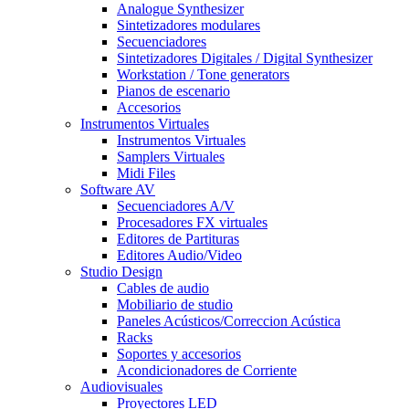
Analogue Synthesizer
Sintetizadores modulares
Secuenciadores
Sintetizadores Digitales / Digital Synthesizer
Workstation / Tone generators
Pianos de escenario
Accesorios
Instrumentos Virtuales
Instrumentos Virtuales
Samplers Virtuales
Midi Files
Software AV
Secuenciadores A/V
Procesadores FX virtuales
Editores de Partituras
Editores Audio/Video
Studio Design
Cables de audio
Mobiliario de studio
Paneles Acústicos/Correccion Acústica
Racks
Soportes y accesorios
Acondicionadores de Corriente
Audiovisuales
Proyectores LED