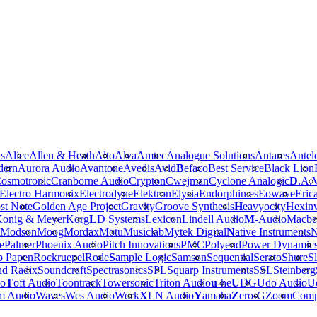
is
Alice
Allen & Heath
Alto
Alva
Amtec
Analogue Solutions
Antares
Antel
dern
Aurora Audio
Avantone
Avedis
Avid
B
efaco
Best Service
Black Lion
osmotronic
Cranborne Audio
Crypton
Cwejman
Cyclone Analogic
D
.A.
Electro Harmonix
Electrodyne
Elektron
Elysia
Endorphin.es
Eowave
Eric
st Note
Golden Age Project
Gravity
Groove Synthesis
H
eavyocity
Hexinv
onig & Meyer
Korg
L
D Systems
Lexicon
Lindell Audio
M
-Audio
Macbe
Modson
Moog
Mordax
Motu
Musiclab
Mytek Digital
N
ative Instruments
N
e
Palmer
Phoenix Audio
Pitch Innovations
PMC
Polyend
Power Dynamic
b Papen
Rockruepel
Rode
S
ample Logic
Samson
Sequential
Serato
Shure
Sl
nd Radix
Soundcraft
Spectrasonics
SPL
Squarp Instruments
SSL
Steinberg
io
T
oft Audio
Toontrack
Towersonic
Triton Audio
u
-he
U
DG
Udo Audio
Ue
m Audio
Waves
Wes Audio
Work
X
LN Audio
Y
amaha
Z
ero-G
Zoom
Comp