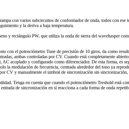
rampa con varios subcircuitos de conformador de onda, todos con ese t
eguimiento y la deriva a baja temperatura.
o, seno y rectángulo PW, que utiliza la onda de sierra del wavehasper 
nto con el potenciómetro Tune de precisión de 10 giros, da como resul
radas, ambas controladas por CV. Cuando está completamente abierto, 
al, AC acoplado y configurado como diferenciador. De esta forma, es s
olo la modulación de frecuencia, centrada alrededor del tono ya reprodu
 por CV y ​​manualmente el umbral de sincronización sin sincronización,
ibilidad. Tenga en cuenta que cuando el potenciómetro Treshold está c
 La entrada de sincronización en sí reacciona a cada forma de onda repet