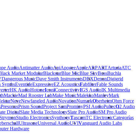
ope Audio
Antimatter Audio
Api
Apogee
Apple
ARP
ART
Arturia
ATC
Black Market Modular
Blackstar
Blue Mic
Blue Sky
Boss
Buchla
V
Dangerous Music
Dave Smith Instruments
DBX
Denon
Digigrid
a Synths
Eventide
Expressive
EZ Acoustics
F
abfilter
Fable Sounds
erter
HK Audio
Hotone
I
con
i
Connectivity
I
GS Audio
IK Multimedia
th
Mackie
Mad Rooster Lab
Make Music
Malekko
Manley
Mark
ektar
Neve
Newfangled Audio
Novation
Numark
O
berheim
Ohm Force
s
Presonus
Prism Sound
Project Sam
Prominy
PSI Audio
Pultec
Q
2 Audio
ate Digital
Slate Media Technology
Slate Pro Audio
SM Pro Audio
Strymon
Studio Electronics
Synthogy
T
ascam
TC Electronic
Categorías
berschall
Ultrasone
Universal Audio
UVI
V
anguard Audio Labs
uter Hardware