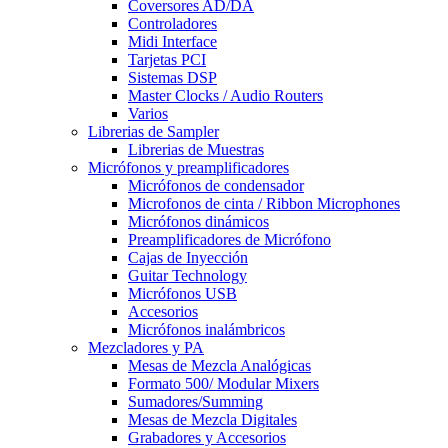
Coversores AD/DA
Controladores
Midi Interface
Tarjetas PCI
Sistemas DSP
Master Clocks / Audio Routers
Varios
Librerias de Sampler
Librerias de Muestras
Micrófonos y preamplificadores
Micrófonos de condensador
Microfonos de cinta / Ribbon Microphones
Micrófonos dinámicos
Preamplificadores de Micrófono
Cajas de Inyección
Guitar Technology
Micrófonos USB
Accesorios
Micrófonos inalámbricos
Mezcladores y PA
Mesas de Mezcla Analógicas
Formato 500/ Modular Mixers
Sumadores/Summing
Mesas de Mezcla Digitales
Grabadores y Accesorios