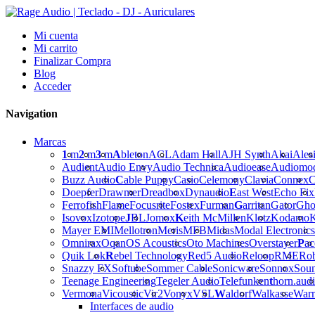
Mi cuenta
Mi carrito
Finalizar Compra
Blog
Acceder
Navigation
Marcas
1
m
2
m
3
m
A
bleton
ACL
Adam Hall
AJH Synth
Akai
Ales
Audient
Audio Envy
Audio Technica
Audioease
Audiomo
Buzz Audio
C
able Puppy
Casio
Celemony
Clavia
Connex
C
Doepfer
Drawmer
Dreadbox
Dynaudio
E
ast West
Echo Fix
Ferrofish
Flame
Focusrite
Fostex
Furman
G
arritan
Gator
Gho
Isovox
Izotope
J
BL
Jomox
K
eith McMillen
Klotz
Kodamo
K
Mayer EMI
Mellotron
Meris
MFB
Midas
Modal Electronics
Omnirax
Oqan
OS Acoustics
Oto Machines
Overstayer
P
ac
Quik Lok
R
ebel Technology
Red5 Audio
Reloop
RME
Ro
Snazzy FX
Softube
Sommer Cable
Sonicware
Sonnox
Sou
Teenage Engineering
Tegeler Audio
Telefunken
t
horn.aud
Vermona
Vicoustic
Vir2
Vonyx
VSL
W
aldorf
Walkasse
War
Interfaces de audio