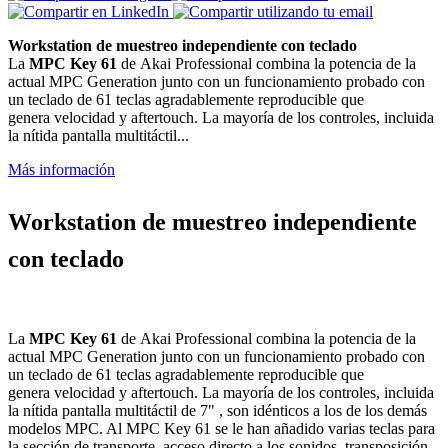
Workstation de muestreo independiente con teclado
La
MPC Key 61
de Akai Professional combina la potencia de la
actual MPC Generation junto con un funcionamiento probado con
un teclado de 61 teclas agradablemente reproducible que
genera velocidad y aftertouch. La mayoría de los controles, incluida
la nítida pantalla multitáctil...
Más información
Workstation de muestreo independiente
con teclado
La
MPC Key 61
de
Akai
Professional combina la potencia de la
actual MPC
Generation
junto con un
funcionamiento probado
con
un
teclado de 61 teclas agradablemente reproducible
que
genera
velocidad
y
aftertouch
. La mayoría de los controles, incluida
la
nítida
pantalla
multitáctil de 7"
, son idénticos a los de los demás
modelos MPC. Al MPC Key 61 se le han añadido varias teclas para
la
sección de transporte
, acceso directo a los sonidos, transposición