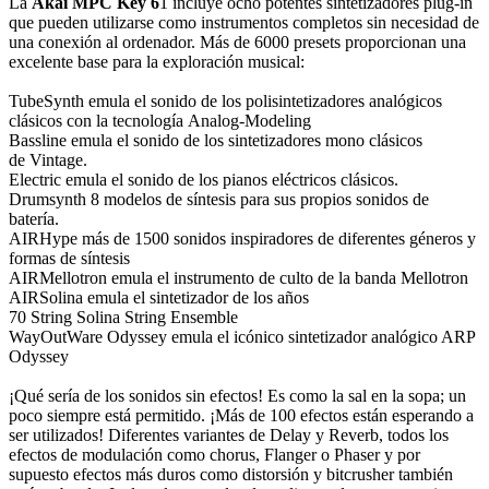
La
Akai MPC Key 6
1 incluye ocho potentes sintetizadores plug-in
que pueden utilizarse como instrumentos completos sin necesidad de
una conexión al ordenador. Más de 6000 presets proporcionan una
excelente base para la exploración musical:
TubeSynth emula el sonido de los polisintetizadores analógicos
clásicos con la tecnología Analog-Modeling
Bassline emula el sonido de los sintetizadores mono clásicos
de Vintage.
Electric emula el sonido de los pianos eléctricos clásicos.
Drumsynth 8 modelos de síntesis para sus propios sonidos de
batería.
AIRHype más de 1500 sonidos inspiradores de diferentes géneros y
formas de síntesis
AIRMellotron emula el instrumento de culto de la banda Mellotron
AIRSolina emula el sintetizador de los años
70 String Solina String Ensemble
WayOutWare Odyssey emula el icónico sintetizador analógico ARP
Odyssey
¡Qué sería de los sonidos sin efectos! Es como la sal en la sopa; un
poco siempre está permitido. ¡Más de 100 efectos están esperando a
ser utilizados! Diferentes variantes de Delay y Reverb, todos los
efectos de modulación como chorus, Flanger o Phaser y por
supuesto efectos más duros como distorsión y bitcrusher también