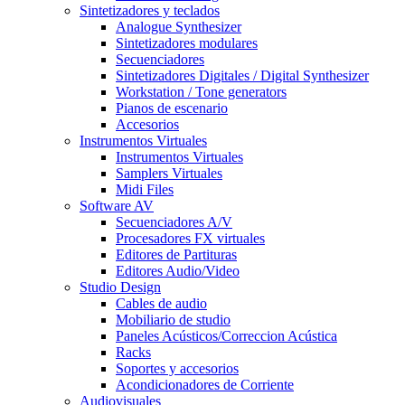
Sintetizadores y teclados
Analogue Synthesizer
Sintetizadores modulares
Secuenciadores
Sintetizadores Digitales / Digital Synthesizer
Workstation / Tone generators
Pianos de escenario
Accesorios
Instrumentos Virtuales
Instrumentos Virtuales
Samplers Virtuales
Midi Files
Software AV
Secuenciadores A/V
Procesadores FX virtuales
Editores de Partituras
Editores Audio/Video
Studio Design
Cables de audio
Mobiliario de studio
Paneles Acústicos/Correccion Acústica
Racks
Soportes y accesorios
Acondicionadores de Corriente
Audiovisuales