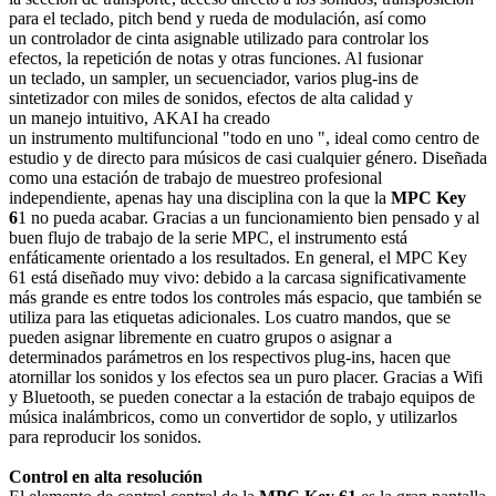
para el teclado,
pitch bend
y rueda de modulación
, así como
un
controlador de cinta
asignable utilizado para controlar los
efectos,
la repetición de notas
y otras funciones. Al fusionar
un
teclado
, un
sampler
, un
secuenciador
, varios
plug-ins de
sintetizador
con miles de sonidos,
efectos
de alta calidad y
un
manejo intuitivo
,
AKAI
ha creado
un
instrumento
multifuncional
"todo en uno
", ideal como centro de
estudio y de directo para músicos de casi cualquier género. Diseñada
como una
estación de trabajo de muestreo
profesional
independiente, apenas hay una disciplina con la que la
MPC Key
6
1 no pueda acabar. Gracias a un funcionamiento bien pensado y al
buen flujo de trabajo de la serie MPC, el instrumento está
enfáticamente orientado a los resultados. En general, el MPC Key
61 está diseñado muy vivo: debido a la carcasa significativamente
más grande es entre todos los controles más espacio, que también se
utiliza para las etiquetas adicionales. Los cuatro mandos, que se
pueden asignar libremente en cuatro grupos o asignar a
determinados parámetros en los respectivos plug-ins, hacen que
atornillar los sonidos y los efectos sea un puro placer. Gracias a
Wifi
y
Bluetooth
, se pueden conectar a la estación de trabajo equipos de
música inalámbricos, como un convertidor de soplo, y utilizarlos
para reproducir los sonidos.
Control en alta resolución