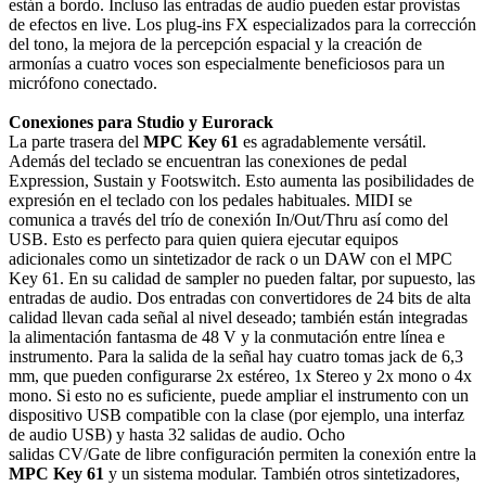
están a bordo. Incluso las entradas de audio pueden estar provistas
de efectos en live. Los plug-ins FX especializados para la corrección
del tono, la mejora de la percepción espacial y la creación de
armonías a cuatro voces son especialmente beneficiosos para un
micrófono conectado.
Conexiones para Studio y Eurorack
La parte trasera del
MPC Key 61
es agradablemente versátil.
Además del teclado se encuentran las conexiones de pedal
Expression, Sustain y Footswitch. Esto aumenta las posibilidades de
expresión en el teclado con los pedales habituales. MIDI se
comunica a través del trío de conexión In/Out/Thru así como del
USB. Esto es perfecto para quien quiera ejecutar equipos
adicionales como un sintetizador de rack o un DAW con el MPC
Key 61. En su calidad de sampler no pueden faltar, por supuesto, las
entradas de audio. Dos entradas con convertidores de 24 bits de alta
calidad llevan cada señal al nivel deseado; también están integradas
la alimentación fantasma de 48 V y la conmutación entre línea e
instrumento. Para la salida de la señal hay cuatro tomas jack de 6,3
mm, que pueden configurarse 2x estéreo, 1x Stereo y 2x mono o 4x
mono. Si esto no es suficiente, puede ampliar el instrumento con un
dispositivo USB compatible con la clase (por ejemplo, una interfaz
de audio USB) y hasta 32 salidas de audio. Ocho
salidas CV/Gate de libre configuración permiten la conexión entre la
MPC Key 61
y un sistema modular. También otros sintetizadores,