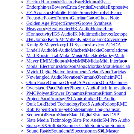
Electro Harmonix
Electrodyne
Elektron
Elysia
Endorphin.es
Eowave
Erica Synths
Eventide
Expressive
EZ Acoustics
F
abfilter
Fable Sounds
Ferrofish
Flame
Focusrite
Fostex
Furman
G
arritan
Gator
Ghost Note
Golden Age Project
Gravity
Groove Synthesis
H
eavyocity
Hexinverter
HK Audio
Hotone
I
con
i
Connectivity
I
GS Audio
IK Multimedia
Isovox
Izotope
J
BL
Jomox
K
eith McMillen
Klotz
Kodamo
Coversores
Konig & Meyer
Korg
L
D Systems
Lexicon
AD/DA
Lindell Audio
M
-Audio
Macbeth
Mackie
Controladores
Mad Rooster Lab
Make Music
Malekko
Manley
Mark
Mayer EMI
Mellotron
Meris
MFB
Midas
Midi Interface
Modal Electronics
Modson
Moog
Mordax
Motu
Musiclab
Mytek Digital
N
ative Instruments
Nektar
Neve
Tarjetas
Newfangled Audio
Novation
Numark
O
berheim
PCI
Ohm Force
Omnirax
Oqan
OS Acoustics
Oto Machines
Overstayer
P
ace
Palmer
Phoenix Audio
Pitch Innovations
PMC
Polyend
Power Dynamics
Presonus
Prism Sound
Project Sam
Prominy
PSI Audio
Pultec
Q
2 Audio
Quik Lok
R
ebel Technology
Red5 Audio
Reloop
RME
Rob Papen
Rockruepel
Rode
S
ample Logic
Samson
Sequential
Serato
Shure
Slate Digital
Sistemas DSP
Slate Media Technology
Slate Pro Audio
SM Pro Audio
Snazzy FX
Softube
Sommer Cable
Sonicware
Sonnox
Sound Radix
Soundcraft
Spectrasonics
SPL
Master