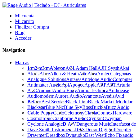
Mi cuenta
Mi carrito
Finalizar Compra
Blog
Acceder
Navigation
Marcas
1
m
2
m
3
m
A
bleton
ACL
Adam Hall
AJH Synth
Akai
Alesis
Alice
Allen & Heath
Alto
Alva
Amtec
Categorías
Analogue Solutions
Antares
Antelope Audio
Computer
Antimatter Audio
Api
Apogee
Apple
ARP
ART
Arturia
ATC
Audient
Audio Envy
Audio Technica
Audioease
Audiomodern
Aurora Audio
Avantone
Avedis
Avid
B
efaco
Best Service
Black Lion
Black Market Modular
Blackstar
Blue Mic
Blue Sky
Boss
Buchla
Buzz Audio
C
able Puppy
Casio
Celemony
Clavia
Connex
Hardware
Cosmotronic
Cranborne Audio
Crypton
Cwejman
Cyclone Analogic
D
.A.V
Dangerous Music
Interfaces de
Dave Smith Instruments
DBX
Denon
Digigrid
Doepfer
Drawmer
Dreadbox
Dynaudio
E
ast West
Echo Fix
audio