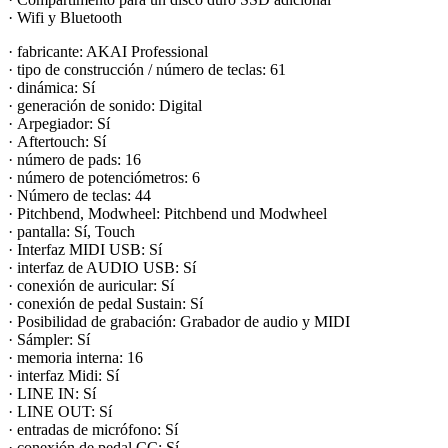
· Wifi y Bluetooth
· fabricante: AKAI Professional
· tipo de construcción / número de teclas: 61
· dinámica: Sí
· generación de sonido: Digital
· Arpegiador: Sí
· Aftertouch: Sí
· número de pads: 16
· número de potenciómetros: 6
· Número de teclas: 44
· Pitchbend, Modwheel: Pitchbend und Modwheel
· pantalla: Sí, Touch
· Interfaz MIDI USB: Sí
· interfaz de AUDIO USB: Sí
· conexión de auricular: Sí
· conexión de pedal Sustain: Sí
· Posibilidad de grabación: Grabador de audio y MIDI
· Sámpler: Sí
· memoria interna: 16
· interfaz Midi: Sí
· LINE IN: Sí
· LINE OUT: Sí
· entradas de micrófono: Sí
· conexión de pedal CC: Sí