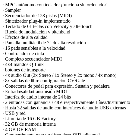
· MPC autónomo con teclado: ¡funciona sin ordenador!
· Sampler
· Secuenciador de 128 pistas (MIDI)
· Sintetizador plug-in implementado
· Teclado de 61 teclas con Velocity y aftertouch
· Rueda de modulación y pitchbend
· Efectos de alta calidad
· Pantalla multitáctil de 7" de alta resolución
· 16 pads sensibles a la velocidad
· Controlador de cinta
· Completo secuenciador MIDI
· 4x4 mandos Q-Link
· botones de transporte
· 4x audio Out (2x Stereo / 1x Stereo y 2x mono / 4x mono)
· 8x salidas de libre configuración CV/Gate
· Conectores de pedal para expresión, Sustain y pedalera
· Entrada/salida/transmisión MIDI
· Interfaz de audio interna de 24 bits
· 2 entradas con ganancia / 48V respectivamente Línea/Instrumento
· Hasta 32 salidas de audio con interfaces de audio USB externas
· USB y red
· Librería de 16 GB Factory
· 32 GB de memoria interna
· 4 GB DE RAM
· Compartimento para un disco duro SSD adicional