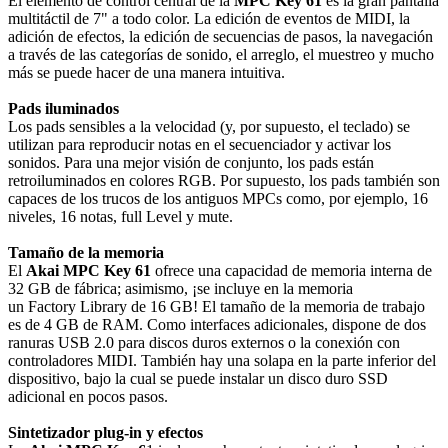
El elemento de control central de la
MPC Key 61
es la gran pantalla
multitáctil de 7" a todo color. La edición de eventos de MIDI, la
adición de efectos, la edición de secuencias de pasos, la navegación
a través de las categorías de sonido, el arreglo, el muestreo y mucho
más se puede hacer de una manera intuitiva.
Pads iluminados
Los pads sensibles a la velocidad (y, por supuesto, el teclado) se
utilizan para reproducir notas en el secuenciador y activar los
sonidos. Para una mejor visión de conjunto, los pads están
retroiluminados en colores RGB. Por supuesto, los pads también son
capaces de los trucos de los antiguos MPCs como, por ejemplo, 16
niveles, 16 notas, full Level y mute.
Tamaño de la memoria
El
Akai MPC Key 61
ofrece una capacidad de memoria interna de
32 GB de fábrica; asimismo, ¡se incluye en la memoria
un Factory Library de 16 GB! El tamaño de la memoria de trabajo
es de 4 GB de RAM. Como interfaces adicionales, dispone de dos
ranuras USB 2.0 para discos duros externos o la conexión con
controladores MIDI. También hay una solapa en la parte inferior del
dispositivo, bajo la cual se puede instalar un disco duro SSD
adicional en pocos pasos.
Sintetizador plug-in y efectos