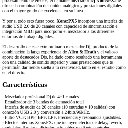
procesamiento de efectos, el flamante mezclador
Dj Xone:PX5
te
ofrece la combinación de sonido analógico y prestaciones digitales
con el mayor grado de excelencia en su línea.
Y por si todo esto fuera poco,
Xone:PX5
incorpora una interfaz de
audio USB 2.0 de 20 canales con capacidad de sincronización e
integración MIDI para incorporar el mezclador a los diferentes
entornos de trabajo digitales.
El desarrollo de este extraordinario mezclador Dj, producto de la
combinación la larga experiencia de
Allen & Heath
y el valioso
aporte de destacados Djs, ha dado como resultado una herramienta
con una calidad de sonido superior y unas prestaciones que te
permitirán dar rienda suelta a tu creatividad, tanto en el estudio como
en el directo.
Características
· Mezclador profesional Dj de 4+1 canales
· Ecualizador de 3 bandas de atenuación total
· Interfaz de audio de 20 canales (10 entradas y 10 salidas) con
conexión USB 2.0 y conversión a 24bits/96kHz.
· Filtro VCF; HPF, BPF, LPF. Frecuencia y resonancia ajustables.
· Efectos internos Xone:FX. que incluyen efectos de delay, reverb,
modulator, flanger y distorter, asignables mediante controles