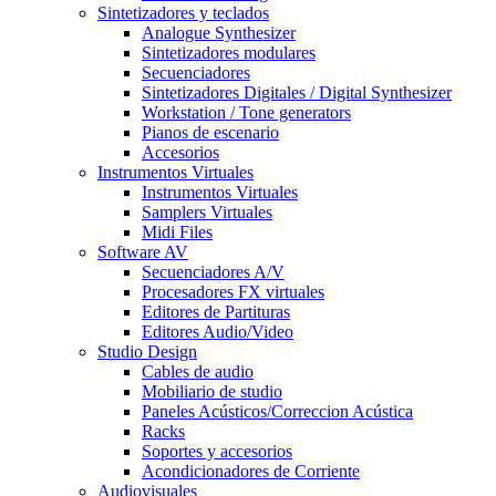
Sintetizadores y teclados
Analogue Synthesizer
Sintetizadores modulares
Secuenciadores
Sintetizadores Digitales / Digital Synthesizer
Workstation / Tone generators
Pianos de escenario
Accesorios
Instrumentos Virtuales
Instrumentos Virtuales
Samplers Virtuales
Midi Files
Software AV
Secuenciadores A/V
Procesadores FX virtuales
Editores de Partituras
Editores Audio/Video
Studio Design
Cables de audio
Mobiliario de studio
Paneles Acústicos/Correccion Acústica
Racks
Soportes y accesorios
Acondicionadores de Corriente
Audiovisuales