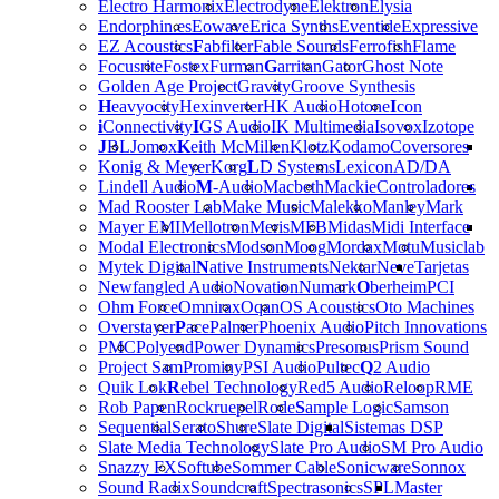
Electro Harmonix
Electrodyne
Elektron
Elysia
Endorphin.es
Eowave
Erica Synths
Eventide
Expressive
EZ Acoustics
F
abfilter
Fable Sounds
Ferrofish
Flame
Focusrite
Fostex
Furman
G
arritan
Gator
Ghost Note
Golden Age Project
Gravity
Groove Synthesis
H
eavyocity
Hexinverter
HK Audio
Hotone
I
con
i
Connectivity
I
GS Audio
IK Multimedia
Isovox
Izotope
J
BL
Jomox
K
eith McMillen
Klotz
Kodamo
Coversores
Konig & Meyer
Korg
L
D Systems
Lexicon
AD/DA
Lindell Audio
M
-Audio
Macbeth
Mackie
Controladores
Mad Rooster Lab
Make Music
Malekko
Manley
Mark
Mayer EMI
Mellotron
Meris
MFB
Midas
Midi Interface
Modal Electronics
Modson
Moog
Mordax
Motu
Musiclab
Mytek Digital
N
ative Instruments
Nektar
Neve
Tarjetas
Newfangled Audio
Novation
Numark
O
berheim
PCI
Ohm Force
Omnirax
Oqan
OS Acoustics
Oto Machines
Overstayer
P
ace
Palmer
Phoenix Audio
Pitch Innovations
PMC
Polyend
Power Dynamics
Presonus
Prism Sound
Project Sam
Prominy
PSI Audio
Pultec
Q
2 Audio
Quik Lok
R
ebel Technology
Red5 Audio
Reloop
RME
Rob Papen
Rockruepel
Rode
S
ample Logic
Samson
Sequential
Serato
Shure
Slate Digital
Sistemas DSP
Slate Media Technology
Slate Pro Audio
SM Pro Audio
Snazzy FX
Softube
Sommer Cable
Sonicware
Sonnox
Sound Radix
Soundcraft
Spectrasonics
SPL
Master