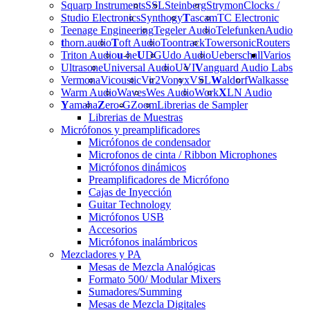
Squarp Instruments
SSL
Steinberg
Strymon
Clocks /
Studio Electronics
Synthogy
T
ascam
TC Electronic
Teenage Engineering
Tegeler Audio
Telefunken
Audio
t
horn.audio
T
oft Audio
Toontrack
Towersonic
Routers
Triton Audio
u
-he
U
DG
Udo Audio
Ueberschall
Varios
Ultrasone
Universal Audio
UVI
V
anguard Audio Labs
Vermona
Vicoustic
Vir2
Vonyx
VSL
W
aldorf
Walkasse
Warm Audio
Waves
Wes Audio
Work
X
LN Audio
Y
amaha
Z
ero-G
Zoom
Librerias de Sampler
Librerias de Muestras
Micrófonos y preamplificadores
Micrófonos de condensador
Microfonos de cinta / Ribbon Microphones
Micrófonos dinámicos
Preamplificadores de Micrófono
Cajas de Inyección
Guitar Technology
Micrófonos USB
Accesorios
Micrófonos inalámbricos
Mezcladores y PA
Mesas de Mezcla Analógicas
Formato 500/ Modular Mixers
Sumadores/Summing
Mesas de Mezcla Digitales