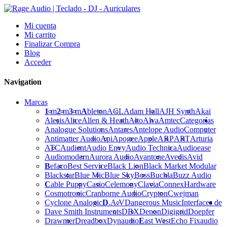
Mi cuenta
Mi carrito
Finalizar Compra
Blog
Acceder
Navigation
Marcas
1
m
2
m
3
m
A
bleton
ACL
Adam Hall
AJH Synth
Akai
Alesis
Alice
Allen & Heath
Alto
Alva
Amtec
Categorías
Analogue Solutions
Antares
Antelope Audio
Computer
Antimatter Audio
Api
Apogee
Apple
ARP
ART
Arturia
ATC
Audient
Audio Envy
Audio Technica
Audioease
Audiomodern
Aurora Audio
Avantone
Avedis
Avid
B
efaco
Best Service
Black Lion
Black Market Modular
Blackstar
Blue Mic
Blue Sky
Boss
Buchla
Buzz Audio
C
able Puppy
Casio
Celemony
Clavia
Connex
Hardware
Cosmotronic
Cranborne Audio
Crypton
Cwejman
Cyclone Analogic
D
.A.V
Dangerous Music
Interfaces de
Dave Smith Instruments
DBX
Denon
Digigrid
Doepfer
Drawmer
Dreadbox
Dynaudio
E
ast West
Echo Fix
audio