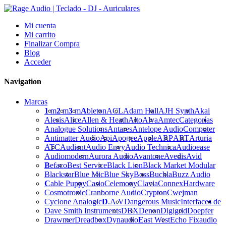
Mi cuenta
Mi carrito
Finalizar Compra
Blog
Acceder
Navigation
Marcas
1
m
2
m
3
m
A
bleton
ACL
Adam Hall
AJH Synth
Akai
Alesis
Alice
Allen & Heath
Alto
Alva
Amtec
Categorías
Analogue Solutions
Antares
Antelope Audio
Computer
Antimatter Audio
Api
Apogee
Apple
ARP
ART
Arturia
ATC
Audient
Audio Envy
Audio Technica
Audioease
Audiomodern
Aurora Audio
Avantone
Avedis
Avid
B
efaco
Best Service
Black Lion
Black Market Modular
Blackstar
Blue Mic
Blue Sky
Boss
Buchla
Buzz Audio
C
able Puppy
Casio
Celemony
Clavia
Connex
Hardware
Cosmotronic
Cranborne Audio
Crypton
Cwejman
Cyclone Analogic
D
.A.V
Dangerous Music
Interfaces de
Dave Smith Instruments
DBX
Denon
Digigrid
Doepfer
Drawmer
Dreadbox
Dynaudio
E
ast West
Echo Fix
audio