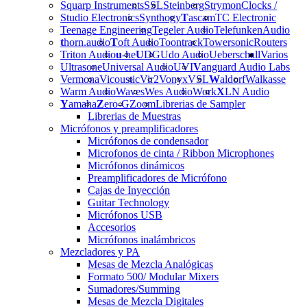
Squarp Instruments
SSL
Steinberg
Strymon
Clocks /
Studio Electronics
Synthogy
T
ascam
TC Electronic
Teenage Engineering
Tegeler Audio
Telefunken
Audio
t
horn.audio
T
oft Audio
Toontrack
Towersonic
Routers
Triton Audio
u
-he
U
DG
Udo Audio
Ueberschall
Varios
Ultrasone
Universal Audio
UVI
V
anguard Audio Labs
Vermona
Vicoustic
Vir2
Vonyx
VSL
W
aldorf
Walkasse
Warm Audio
Waves
Wes Audio
Work
X
LN Audio
Y
amaha
Z
ero-G
Zoom
Librerias de Sampler
Librerias de Muestras
Micrófonos y preamplificadores
Micrófonos de condensador
Microfonos de cinta / Ribbon Microphones
Micrófonos dinámicos
Preamplificadores de Micrófono
Cajas de Inyección
Guitar Technology
Micrófonos USB
Accesorios
Micrófonos inalámbricos
Mezcladores y PA
Mesas de Mezcla Analógicas
Formato 500/ Modular Mixers
Sumadores/Summing
Mesas de Mezcla Digitales