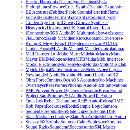
Electro Harmonix
Electrodyne
Elektron
Elysia
Endorphin.es
Eowave
Erica Synths
Eventide
Expressive
EZ Acoustics
F
abfilter
Fable Sounds
Ferrofish
Flame
Focusrite
Fostex
Furman
G
arritan
Gator
Ghost Note
Golden Age Project
Gravity
Groove Synthesis
H
eavyocity
Hexinverter
HK Audio
Hotone
I
con
i
Connectivity
I
GS Audio
IK Multimedia
Isovox
Izotope
J
BL
Jomox
K
eith McMillen
Klotz
Kodamo
Coversores
Konig & Meyer
Korg
L
D Systems
Lexicon
AD/DA
Lindell Audio
M
-Audio
Macbeth
Mackie
Controladores
Mad Rooster Lab
Make Music
Malekko
Manley
Mark
Mayer EMI
Mellotron
Meris
MFB
Midas
Midi Interface
Modal Electronics
Modson
Moog
Mordax
Motu
Musiclab
Mytek Digital
N
ative Instruments
Nektar
Neve
Tarjetas
Newfangled Audio
Novation
Numark
O
berheim
PCI
Ohm Force
Omnirax
Oqan
OS Acoustics
Oto Machines
Overstayer
P
ace
Palmer
Phoenix Audio
Pitch Innovations
PMC
Polyend
Power Dynamics
Presonus
Prism Sound
Project Sam
Prominy
PSI Audio
Pultec
Q
2 Audio
Quik Lok
R
ebel Technology
Red5 Audio
Reloop
RME
Rob Papen
Rockruepel
Rode
S
ample Logic
Samson
Sequential
Serato
Shure
Slate Digital
Sistemas DSP
Slate Media Technology
Slate Pro Audio
SM Pro Audio
Snazzy FX
Softube
Sommer Cable
Sonicware
Sonnox
Sound Radix
Soundcraft
Spectrasonics
SPL
Master