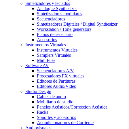
Sintetizadores y teclados
Analogue Synthesizer
Sintetizadores modulares
Secuenciadores
Sintetizadores Digitales / Digital Synthesizer
Workstation / Tone generators
Pianos de escenario
Accesorios
Instrumentos Virtuales
Instrumentos Virtuales
Samplers Virtuales
Midi Files
Software AV
Secuenciadores A/V
Procesadores FX virtuales
Editores de Partituras
Editores Audio/Video
Studio Design
Cables de audio
Mobiliario de studio
Paneles Acústicos/Correccion Acústica
Racks
Soportes y accesorios
Acondicionadores de Corriente
Audiovisuales