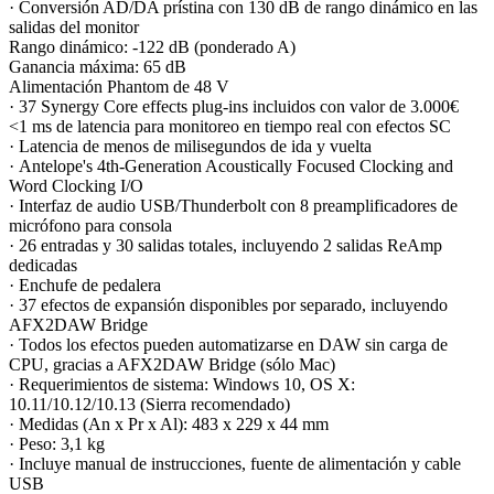
· Conversión AD/DA prístina con 130 dB de rango dinámico en las
salidas del monitor
Rango dinámico: -122 dB (ponderado A)
Ganancia máxima: 65 dB
Alimentación Phantom de 48 V
· 37 Synergy Core effects plug-ins incluidos con valor de 3.000€
<1 ms de latencia para monitoreo en tiempo real con efectos SC
· Latencia de menos de milisegundos de ida y vuelta
· Antelope's 4th-Generation Acoustically Focused Clocking and
Word Clocking I/O
· Interfaz de audio USB/Thunderbolt con 8 preamplificadores de
micrófono para consola
· 26 entradas y 30 salidas totales, incluyendo 2 salidas ReAmp
dedicadas
· Enchufe de pedalera
· 37 efectos de expansión disponibles por separado, incluyendo
AFX2DAW Bridge
· Todos los efectos pueden automatizarse en DAW sin carga de
CPU, gracias a AFX2DAW Bridge (sólo Mac)
· Requerimientos de sistema: Windows 10, OS X:
10.11/10.12/10.13 (Sierra recomendado)
· Medidas (An x Pr x Al): 483 x 229 x 44 mm
· Peso: 3,1 kg
· Incluye manual de instrucciones, fuente de alimentación y cable
USB