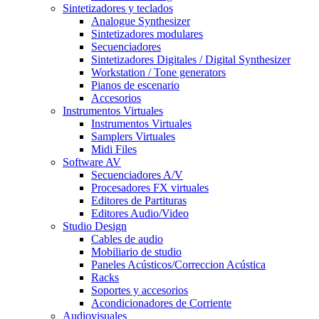
Sintetizadores y teclados
Analogue Synthesizer
Sintetizadores modulares
Secuenciadores
Sintetizadores Digitales / Digital Synthesizer
Workstation / Tone generators
Pianos de escenario
Accesorios
Instrumentos Virtuales
Instrumentos Virtuales
Samplers Virtuales
Midi Files
Software AV
Secuenciadores A/V
Procesadores FX virtuales
Editores de Partituras
Editores Audio/Video
Studio Design
Cables de audio
Mobiliario de studio
Paneles Acústicos/Correccion Acústica
Racks
Soportes y accesorios
Acondicionadores de Corriente
Audiovisuales