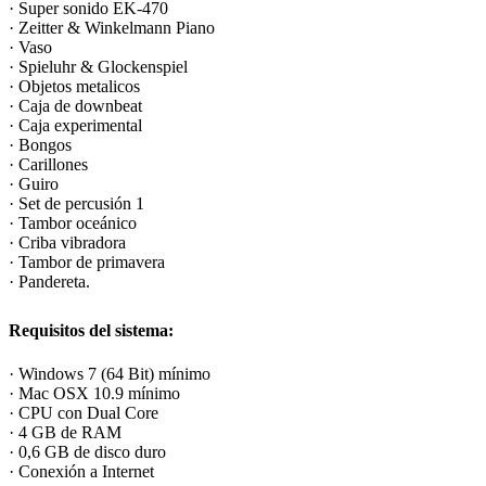
· Super sonido EK-470
· Zeitter & Winkelmann Piano
· Vaso
· Spieluhr & Glockenspiel
· Objetos metalicos
· Caja de downbeat
· Caja experimental
· Bongos
· Carillones
· Guiro
· Set de percusión 1
· Tambor oceánico
· Criba vibradora
· Tambor de primavera
· Pandereta.
Requisitos del sistema:
· Windows 7 (64 Bit) mínimo
· Mac OSX 10.9 mínimo
· CPU con Dual Core
· 4 GB de RAM
· 0,6 GB de disco duro
· Conexión a Internet