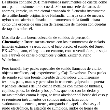
La librería contiene 2GB maravillosos instrumentos de cuerda como
un arpa, un instrumento de cuerda 36 con una serie de barras de
acordes, kantele, un tradicional arrancada de 5 cuerdas instrumento
de la zitherfamily originaria de Finlandia, un arpa celta de madera,
nylon o un salterio inclinada, un instrumento de la familia cítara
como una especie de una caja de resonancia de madera con cuerdas
destapados sobre él.
Más allá de una buena colección de sonidos de percusión
Cinematique Instruments
cuenta con los instrumentos de teclado
también extraños y raros, como el bajo precio, el sonido del Super-
EK-470 e-piano, el órgano con encanto, con su ventilador que sopla
aire a través de cañas o orgánicos y cálida Zeitter & Piano
Winkelmann.
Pero también hay packs especiales de sonido llamados de vidrio,
objetos metálicos, caja experimental y Caja Downbeat. Estos packs
de sonido son una fuente increíble de individuos und inspriring
texturas, pads, mazos y percusión instruments. golpeado de puertas
y paneles laterales de una cocina metálica con mazos de timbales,
cepillos, palos, los dedos y los puños, que tocó con los dedos y
mazas timbales contra la tapa, se frota alrededor del borde del vaso y
se reunieron instrumentos de sonidos únicos, tales como
stationannouncements, trenes, arrugando el papel, acústicas y el
ruido electrónico, la estación de zumbidos, ruidos de trenes de