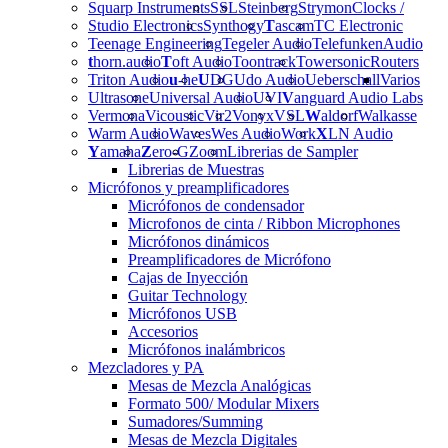
Squarp Instruments
SSL
Steinberg
Strymon
Clocks /
Studio Electronics
Synthogy
T
ascam
TC Electronic
Teenage Engineering
Tegeler Audio
Telefunken
Audio
t
horn.audio
T
oft Audio
Toontrack
Towersonic
Routers
Triton Audio
u
-he
U
DG
Udo Audio
Ueberschall
Varios
Ultrasone
Universal Audio
UVI
V
anguard Audio Labs
Vermona
Vicoustic
Vir2
Vonyx
VSL
W
aldorf
Walkasse
Warm Audio
Waves
Wes Audio
Work
X
LN Audio
Y
amaha
Z
ero-G
Zoom
Librerias de Sampler
Librerias de Muestras
Micrófonos y preamplificadores
Micrófonos de condensador
Microfonos de cinta / Ribbon Microphones
Micrófonos dinámicos
Preamplificadores de Micrófono
Cajas de Inyección
Guitar Technology
Micrófonos USB
Accesorios
Micrófonos inalámbricos
Mezcladores y PA
Mesas de Mezcla Analógicas
Formato 500/ Modular Mixers
Sumadores/Summing
Mesas de Mezcla Digitales