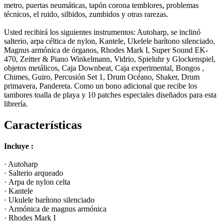
metro, puertas neumáticas, tapón corona temblores, problemas
técnicos, el ruido, silbidos, zumbidos y otras rarezas.
Usted recibirá los siguientes instrumentos: Autoharp, se inclinó
salterio, arpa céltica de nylon, Kantele, Ukelele barítono silenciado,
Magnus armónica de órganos, Rhodes Mark I, Super Sound EK-
470, Zeitter & Piano Winkelmann, Vidrio, Spieluhr y Glockenspiel,
objetos metálicos, Caja Downbeat, Caja experimental, Bongos ,
Chimes, Guiro, Percusión Set 1, Drum Océano, Shaker, Drum
primavera, Pandereta. Como un bono adicional que recibe los
tambores toalla de playa y 10 patches especiales diseñados para esta
librería.
Características
Incluye :
· Autoharp
· Salterio arqueado
· Arpa de nylon celta
· Kantele
· Ukulele barítono silenciado
· Armónica de magnus armónica
· Rhodes Mark I