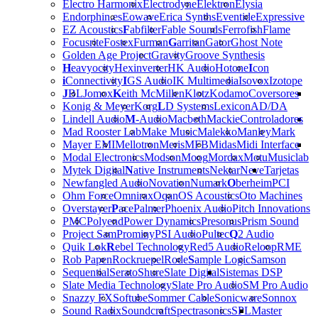
Electro Harmonix
Electrodyne
Elektron
Elysia
Endorphin.es
Eowave
Erica Synths
Eventide
Expressive
EZ Acoustics
F
abfilter
Fable Sounds
Ferrofish
Flame
Focusrite
Fostex
Furman
G
arritan
Gator
Ghost Note
Golden Age Project
Gravity
Groove Synthesis
H
eavyocity
Hexinverter
HK Audio
Hotone
I
con
i
Connectivity
I
GS Audio
IK Multimedia
Isovox
Izotope
J
BL
Jomox
K
eith McMillen
Klotz
Kodamo
Coversores
Konig & Meyer
Korg
L
D Systems
Lexicon
AD/DA
Lindell Audio
M
-Audio
Macbeth
Mackie
Controladores
Mad Rooster Lab
Make Music
Malekko
Manley
Mark
Mayer EMI
Mellotron
Meris
MFB
Midas
Midi Interface
Modal Electronics
Modson
Moog
Mordax
Motu
Musiclab
Mytek Digital
N
ative Instruments
Nektar
Neve
Tarjetas
Newfangled Audio
Novation
Numark
O
berheim
PCI
Ohm Force
Omnirax
Oqan
OS Acoustics
Oto Machines
Overstayer
P
ace
Palmer
Phoenix Audio
Pitch Innovations
PMC
Polyend
Power Dynamics
Presonus
Prism Sound
Project Sam
Prominy
PSI Audio
Pultec
Q
2 Audio
Quik Lok
R
ebel Technology
Red5 Audio
Reloop
RME
Rob Papen
Rockruepel
Rode
S
ample Logic
Samson
Sequential
Serato
Shure
Slate Digital
Sistemas DSP
Slate Media Technology
Slate Pro Audio
SM Pro Audio
Snazzy FX
Softube
Sommer Cable
Sonicware
Sonnox
Sound Radix
Soundcraft
Spectrasonics
SPL
Master