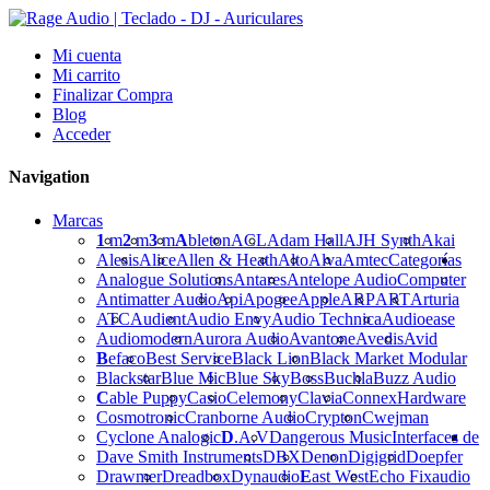
Mi cuenta
Mi carrito
Finalizar Compra
Blog
Acceder
Navigation
Marcas
1
m
2
m
3
m
A
bleton
ACL
Adam Hall
AJH Synth
Akai
Alesis
Alice
Allen & Heath
Alto
Alva
Amtec
Categorías
Analogue Solutions
Antares
Antelope Audio
Computer
Antimatter Audio
Api
Apogee
Apple
ARP
ART
Arturia
ATC
Audient
Audio Envy
Audio Technica
Audioease
Audiomodern
Aurora Audio
Avantone
Avedis
Avid
B
efaco
Best Service
Black Lion
Black Market Modular
Blackstar
Blue Mic
Blue Sky
Boss
Buchla
Buzz Audio
C
able Puppy
Casio
Celemony
Clavia
Connex
Hardware
Cosmotronic
Cranborne Audio
Crypton
Cwejman
Cyclone Analogic
D
.A.V
Dangerous Music
Interfaces de
Dave Smith Instruments
DBX
Denon
Digigrid
Doepfer
Drawmer
Dreadbox
Dynaudio
E
ast West
Echo Fix
audio