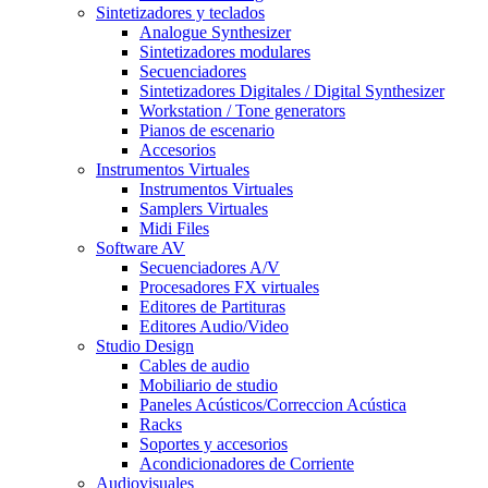
Sintetizadores y teclados
Analogue Synthesizer
Sintetizadores modulares
Secuenciadores
Sintetizadores Digitales / Digital Synthesizer
Workstation / Tone generators
Pianos de escenario
Accesorios
Instrumentos Virtuales
Instrumentos Virtuales
Samplers Virtuales
Midi Files
Software AV
Secuenciadores A/V
Procesadores FX virtuales
Editores de Partituras
Editores Audio/Video
Studio Design
Cables de audio
Mobiliario de studio
Paneles Acústicos/Correccion Acústica
Racks
Soportes y accesorios
Acondicionadores de Corriente
Audiovisuales