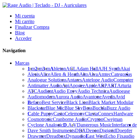
Mi cuenta
Mi carrito
Finalizar Compra
Blog
Acceder
Navigation
Marcas
1
m
2
m
3
m
A
bleton
ACL
Adam Hall
AJH Synth
Akai
Alesis
Alice
Allen & Heath
Alto
Alva
Amtec
Categorías
Analogue Solutions
Antares
Antelope Audio
Computer
Antimatter Audio
Api
Apogee
Apple
ARP
ART
Arturia
ATC
Audient
Audio Envy
Audio Technica
Audioease
Audiomodern
Aurora Audio
Avantone
Avedis
Avid
B
efaco
Best Service
Black Lion
Black Market Modular
Blackstar
Blue Mic
Blue Sky
Boss
Buchla
Buzz Audio
C
able Puppy
Casio
Celemony
Clavia
Connex
Hardware
Cosmotronic
Cranborne Audio
Crypton
Cwejman
Cyclone Analogic
D
.A.V
Dangerous Music
Interfaces de
Dave Smith Instruments
DBX
Denon
Digigrid
Doepfer
Drawmer
Dreadbox
Dynaudio
E
ast West
Echo Fix
audio