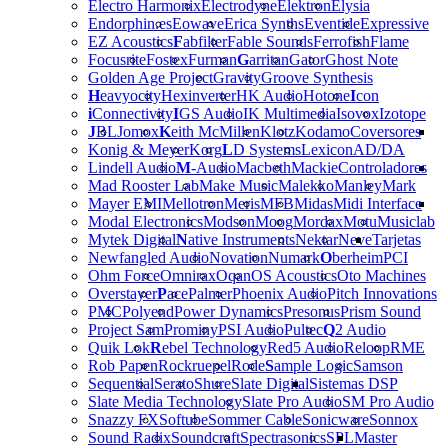
Electro Harmonix
Electrodyne
Elektron
Elysia
Endorphin.es
Eowave
Erica Synths
Eventide
Expressive
EZ Acoustics
F
abfilter
Fable Sounds
Ferrofish
Flame
Focusrite
Fostex
Furman
G
arritan
Gator
Ghost Note
Golden Age Project
Gravity
Groove Synthesis
H
eavyocity
Hexinverter
HK Audio
Hotone
I
con
i
Connectivity
I
GS Audio
IK Multimedia
Isovox
Izotope
J
BL
Jomox
K
eith McMillen
Klotz
Kodamo
Coversores
Konig & Meyer
Korg
L
D Systems
Lexicon
AD/DA
Lindell Audio
M
-Audio
Macbeth
Mackie
Controladores
Mad Rooster Lab
Make Music
Malekko
Manley
Mark
Mayer EMI
Mellotron
Meris
MFB
Midas
Midi Interface
Modal Electronics
Modson
Moog
Mordax
Motu
Musiclab
Mytek Digital
N
ative Instruments
Nektar
Neve
Tarjetas
Newfangled Audio
Novation
Numark
O
berheim
PCI
Ohm Force
Omnirax
Oqan
OS Acoustics
Oto Machines
Overstayer
P
ace
Palmer
Phoenix Audio
Pitch Innovations
PMC
Polyend
Power Dynamics
Presonus
Prism Sound
Project Sam
Prominy
PSI Audio
Pultec
Q
2 Audio
Quik Lok
R
ebel Technology
Red5 Audio
Reloop
RME
Rob Papen
Rockruepel
Rode
S
ample Logic
Samson
Sequential
Serato
Shure
Slate Digital
Sistemas DSP
Slate Media Technology
Slate Pro Audio
SM Pro Audio
Snazzy FX
Softube
Sommer Cable
Sonicware
Sonnox
Sound Radix
Soundcraft
Spectrasonics
SPL
Master