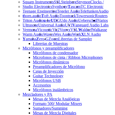
Squarp Instruments
SSL
Steinberg
Strymon
Clocks /
Studio Electronics
Synthogy
T
ascam
TC Electronic
Teenage Engineering
Tegeler Audio
Telefunken
Audio
t
horn.audio
T
oft Audio
Toontrack
Towersonic
Routers
Triton Audio
u
-he
U
DG
Udo Audio
Ueberschall
Varios
Ultrasone
Universal Audio
UVI
V
anguard Audio Labs
Vermona
Vicoustic
Vir2
Vonyx
VSL
W
aldorf
Walkasse
Warm Audio
Waves
Wes Audio
Work
X
LN Audio
Y
amaha
Z
ero-G
Zoom
Librerias de Sampler
Librerias de Muestras
Micrófonos y preamplificadores
Micrófonos de condensador
Microfonos de cinta / Ribbon Microphones
Micrófonos dinámicos
Preamplificadores de Micrófono
Cajas de Inyección
Guitar Technology
Micrófonos USB
Accesorios
Micrófonos inalámbricos
Mezcladores y PA
Mesas de Mezcla Analógicas
Formato 500/ Modular Mixers
Sumadores/Summing
Mesas de Mezcla Digitales