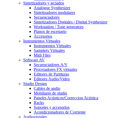
Sintetizadores y teclados
Analogue Synthesizer
Sintetizadores modulares
Secuenciadores
Sintetizadores Digitales / Digital Synthesizer
Workstation / Tone generators
Pianos de escenario
Accesorios
Instrumentos Virtuales
Instrumentos Virtuales
Samplers Virtuales
Midi Files
Software AV
Secuenciadores A/V
Procesadores FX virtuales
Editores de Partituras
Editores Audio/Video
Studio Design
Cables de audio
Mobiliario de studio
Paneles Acústicos/Correccion Acústica
Racks
Soportes y accesorios
Acondicionadores de Corriente
Audiovisuales