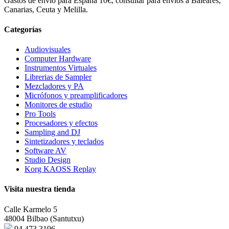
Gastos de envío para España 10€, consultar para envíos a Baleares,
Canarias, Ceuta y Melilla.
Categorías
Audiovisuales
Computer Hardware
Instrumentos Virtuales
Librerias de Sampler
Mezcladores y PA
Micrófonos y preamplificadores
Monitores de estudio
Pro Tools
Procesadores y efectos
Sampling and DJ
Sintetizadores y teclados
Software AV
Studio Design
Korg KAOSS Replay
Visita nuestra tienda
Calle Karmelo 5
48004 Bilbao (Santutxu)
94 473 3196