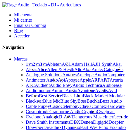
Mi cuenta
Mi carrito
Finalizar Compra
Blog
Acceder
Navigation
Marcas
1
m
2
m
3
m
A
bleton
ACL
Adam Hall
AJH Synth
Akai
Alesis
Alice
Allen & Heath
Alto
Alva
Amtec
Categorías
Analogue Solutions
Antares
Antelope Audio
Computer
Antimatter Audio
Api
Apogee
Apple
ARP
ART
Arturia
ATC
Audient
Audio Envy
Audio Technica
Audioease
Audiomodern
Aurora Audio
Avantone
Avedis
Avid
B
efaco
Best Service
Black Lion
Black Market Modular
Blackstar
Blue Mic
Blue Sky
Boss
Buchla
Buzz Audio
C
able Puppy
Casio
Celemony
Clavia
Connex
Hardware
Cosmotronic
Cranborne Audio
Crypton
Cwejman
Cyclone Analogic
D
.A.V
Dangerous Music
Interfaces de
Dave Smith Instruments
DBX
Denon
Digigrid
Doepfer
Drawmer
Dreadbox
Dynaudio
E
ast West
Echo Fix
audio