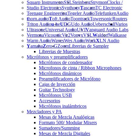
Squarp Instruments
SSL
Steinberg
Strymon
Clocks /
Studio Electronics
Synthogy
T
ascam
TC Electronic
Teenage Engineering
Tegeler Audio
Telefunken
Audio
t
horn.audio
T
oft Audio
Toontrack
Towersonic
Routers
Triton Audio
u
-he
U
DG
Udo Audio
Ueberschall
Varios
Ultrasone
Universal Audio
UVI
V
anguard Audio Labs
Vermona
Vicoustic
Vir2
Vonyx
VSL
W
aldorf
Walkasse
Warm Audio
Waves
Wes Audio
Work
X
LN Audio
Y
amaha
Z
ero-G
Zoom
Librerias de Sampler
Librerias de Muestras
Micrófonos y preamplificadores
Micrófonos de condensador
Microfonos de cinta / Ribbon Microphones
Micrófonos dinámicos
Preamplificadores de Micrófono
Cajas de Inyección
Guitar Technology
Micrófonos USB
Accesorios
Micrófonos inalámbricos
Mezcladores y PA
Mesas de Mezcla Analógicas
Formato 500/ Modular Mixers
Sumadores/Summing
Mesas de Mezcla Digitales