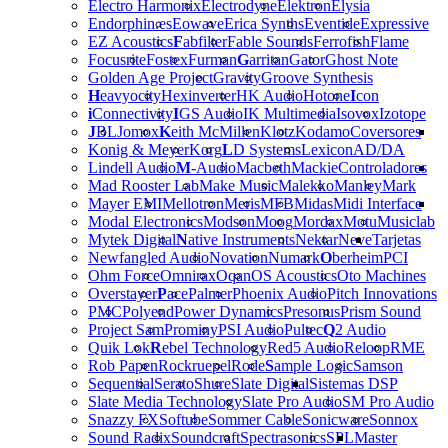
Electro Harmonix
Electrodyne
Elektron
Elysia
Endorphin.es
Eowave
Erica Synths
Eventide
Expressive
EZ Acoustics
F
abfilter
Fable Sounds
Ferrofish
Flame
Focusrite
Fostex
Furman
G
arritan
Gator
Ghost Note
Golden Age Project
Gravity
Groove Synthesis
H
eavyocity
Hexinverter
HK Audio
Hotone
I
con
i
Connectivity
I
GS Audio
IK Multimedia
Isovox
Izotope
J
BL
Jomox
K
eith McMillen
Klotz
Kodamo
Coversores
Konig & Meyer
Korg
L
D Systems
Lexicon
AD/DA
Lindell Audio
M
-Audio
Macbeth
Mackie
Controladores
Mad Rooster Lab
Make Music
Malekko
Manley
Mark
Mayer EMI
Mellotron
Meris
MFB
Midas
Midi Interface
Modal Electronics
Modson
Moog
Mordax
Motu
Musiclab
Mytek Digital
N
ative Instruments
Nektar
Neve
Tarjetas
Newfangled Audio
Novation
Numark
O
berheim
PCI
Ohm Force
Omnirax
Oqan
OS Acoustics
Oto Machines
Overstayer
P
ace
Palmer
Phoenix Audio
Pitch Innovations
PMC
Polyend
Power Dynamics
Presonus
Prism Sound
Project Sam
Prominy
PSI Audio
Pultec
Q
2 Audio
Quik Lok
R
ebel Technology
Red5 Audio
Reloop
RME
Rob Papen
Rockruepel
Rode
S
ample Logic
Samson
Sequential
Serato
Shure
Slate Digital
Sistemas DSP
Slate Media Technology
Slate Pro Audio
SM Pro Audio
Snazzy FX
Softube
Sommer Cable
Sonicware
Sonnox
Sound Radix
Soundcraft
Spectrasonics
SPL
Master