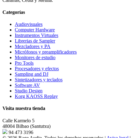
Canarias, Ceuta y Melilla.
Categorías
Audiovisuales
Computer Hardware
Instrumentos Virtuales
Librerias de Sampler
Mezcladores y PA
Micrófonos y preamplificadores
Monitores de estudio
Pro Tools
Procesadores y efectos
Sampling and DJ
Sintetizadores y teclados
Software AV
Studio Design
Korg KAOSS Replay
Visita nuestra tienda
Calle Karmelo 5
48004 Bilbao (Santutxu)
94 473 3196
© 2026 Rage Audio. Todos los derechos reservados
|
Aviso legal
|