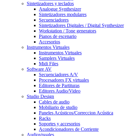
Sintetizadores y teclados
Analogue Synthesizer
Sintetizadores modulares
Secuenciadores
Sintetizadores Digitales / Digital Synthesizer
Workstation / Tone generators
Pianos de escenario
Accesorios
Instrumentos Virtuales
Instrumentos Virtuales
Samplers Virtuales
Midi Files
Software AV
Secuenciadores A/V
Procesadores FX virtuales
Editores de Partituras
Editores Audio/Video
Studio Design
Cables de audio
Mobiliario de studio
Paneles Acústicos/Correccion Acústica
Racks
Soportes y accesorios
Acondicionadores de Corriente
Audiovisuales