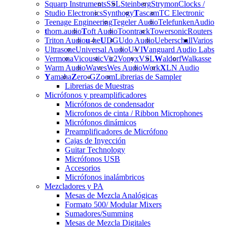
Squarp Instruments
SSL
Steinberg
Strymon
Clocks /
Studio Electronics
Synthogy
T
ascam
TC Electronic
Teenage Engineering
Tegeler Audio
Telefunken
Audio
t
horn.audio
T
oft Audio
Toontrack
Towersonic
Routers
Triton Audio
u
-he
U
DG
Udo Audio
Ueberschall
Varios
Ultrasone
Universal Audio
UVI
V
anguard Audio Labs
Vermona
Vicoustic
Vir2
Vonyx
VSL
W
aldorf
Walkasse
Warm Audio
Waves
Wes Audio
Work
X
LN Audio
Y
amaha
Z
ero-G
Zoom
Librerias de Sampler
Librerias de Muestras
Micrófonos y preamplificadores
Micrófonos de condensador
Microfonos de cinta / Ribbon Microphones
Micrófonos dinámicos
Preamplificadores de Micrófono
Cajas de Inyección
Guitar Technology
Micrófonos USB
Accesorios
Micrófonos inalámbricos
Mezcladores y PA
Mesas de Mezcla Analógicas
Formato 500/ Modular Mixers
Sumadores/Summing
Mesas de Mezcla Digitales