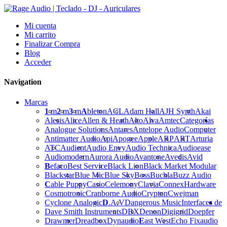
Mi cuenta
Mi carrito
Finalizar Compra
Blog
Acceder
Navigation
Marcas
1
m
2
m
3
m
A
bleton
ACL
Adam Hall
AJH Synth
Akai
Alesis
Alice
Allen & Heath
Alto
Alva
Amtec
Categorías
Analogue Solutions
Antares
Antelope Audio
Computer
Antimatter Audio
Api
Apogee
Apple
ARP
ART
Arturia
ATC
Audient
Audio Envy
Audio Technica
Audioease
Audiomodern
Aurora Audio
Avantone
Avedis
Avid
B
efaco
Best Service
Black Lion
Black Market Modular
Blackstar
Blue Mic
Blue Sky
Boss
Buchla
Buzz Audio
C
able Puppy
Casio
Celemony
Clavia
Connex
Hardware
Cosmotronic
Cranborne Audio
Crypton
Cwejman
Cyclone Analogic
D
.A.V
Dangerous Music
Interfaces de
Dave Smith Instruments
DBX
Denon
Digigrid
Doepfer
Drawmer
Dreadbox
Dynaudio
E
ast West
Echo Fix
audio