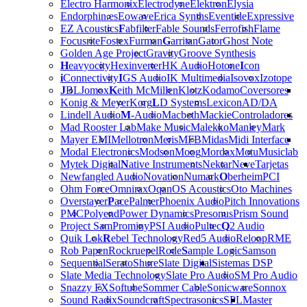
Electro Harmonix
Electrodyne
Elektron
Elysia
Endorphin.es
Eowave
Erica Synths
Eventide
Expressive
EZ Acoustics
F
abfilter
Fable Sounds
Ferrofish
Flame
Focusrite
Fostex
Furman
G
arritan
Gator
Ghost Note
Golden Age Project
Gravity
Groove Synthesis
H
eavyocity
Hexinverter
HK Audio
Hotone
I
con
i
Connectivity
I
GS Audio
IK Multimedia
Isovox
Izotope
J
BL
Jomox
K
eith McMillen
Klotz
Kodamo
Coversores
Konig & Meyer
Korg
L
D Systems
Lexicon
AD/DA
Lindell Audio
M
-Audio
Macbeth
Mackie
Controladores
Mad Rooster Lab
Make Music
Malekko
Manley
Mark
Mayer EMI
Mellotron
Meris
MFB
Midas
Midi Interface
Modal Electronics
Modson
Moog
Mordax
Motu
Musiclab
Mytek Digital
N
ative Instruments
Nektar
Neve
Tarjetas
Newfangled Audio
Novation
Numark
O
berheim
PCI
Ohm Force
Omnirax
Oqan
OS Acoustics
Oto Machines
Overstayer
P
ace
Palmer
Phoenix Audio
Pitch Innovations
PMC
Polyend
Power Dynamics
Presonus
Prism Sound
Project Sam
Prominy
PSI Audio
Pultec
Q
2 Audio
Quik Lok
R
ebel Technology
Red5 Audio
Reloop
RME
Rob Papen
Rockruepel
Rode
S
ample Logic
Samson
Sequential
Serato
Shure
Slate Digital
Sistemas DSP
Slate Media Technology
Slate Pro Audio
SM Pro Audio
Snazzy FX
Softube
Sommer Cable
Sonicware
Sonnox
Sound Radix
Soundcraft
Spectrasonics
SPL
Master