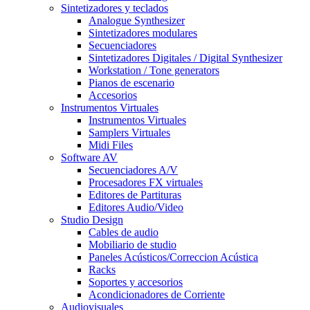
Sintetizadores y teclados
Analogue Synthesizer
Sintetizadores modulares
Secuenciadores
Sintetizadores Digitales / Digital Synthesizer
Workstation / Tone generators
Pianos de escenario
Accesorios
Instrumentos Virtuales
Instrumentos Virtuales
Samplers Virtuales
Midi Files
Software AV
Secuenciadores A/V
Procesadores FX virtuales
Editores de Partituras
Editores Audio/Video
Studio Design
Cables de audio
Mobiliario de studio
Paneles Acústicos/Correccion Acústica
Racks
Soportes y accesorios
Acondicionadores de Corriente
Audiovisuales