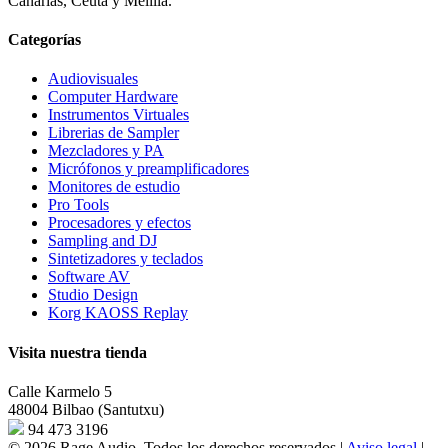
Canarias, Ceuta y Melilla.
Categorías
Audiovisuales
Computer Hardware
Instrumentos Virtuales
Librerias de Sampler
Mezcladores y PA
Micrófonos y preamplificadores
Monitores de estudio
Pro Tools
Procesadores y efectos
Sampling and DJ
Sintetizadores y teclados
Software AV
Studio Design
Korg KAOSS Replay
Visita nuestra tienda
Calle Karmelo 5
48004 Bilbao (Santutxu)
94 473 3196
© 2026 Rage Audio. Todos los derechos reservados
|
Aviso legal
|