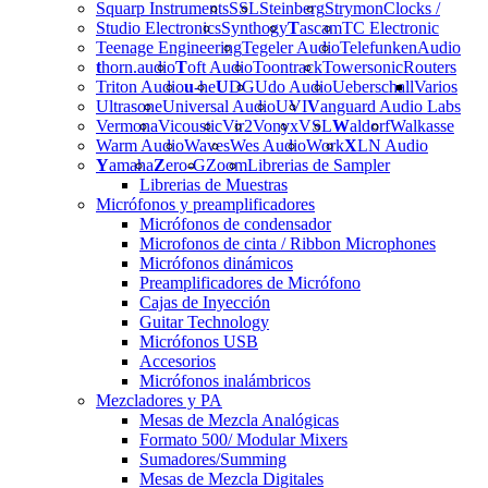
Squarp Instruments
SSL
Steinberg
Strymon
Clocks /
Studio Electronics
Synthogy
T
ascam
TC Electronic
Teenage Engineering
Tegeler Audio
Telefunken
Audio
t
horn.audio
T
oft Audio
Toontrack
Towersonic
Routers
Triton Audio
u
-he
U
DG
Udo Audio
Ueberschall
Varios
Ultrasone
Universal Audio
UVI
V
anguard Audio Labs
Vermona
Vicoustic
Vir2
Vonyx
VSL
W
aldorf
Walkasse
Warm Audio
Waves
Wes Audio
Work
X
LN Audio
Y
amaha
Z
ero-G
Zoom
Librerias de Sampler
Librerias de Muestras
Micrófonos y preamplificadores
Micrófonos de condensador
Microfonos de cinta / Ribbon Microphones
Micrófonos dinámicos
Preamplificadores de Micrófono
Cajas de Inyección
Guitar Technology
Micrófonos USB
Accesorios
Micrófonos inalámbricos
Mezcladores y PA
Mesas de Mezcla Analógicas
Formato 500/ Modular Mixers
Sumadores/Summing
Mesas de Mezcla Digitales