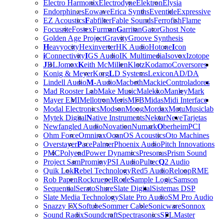
Electro Harmonix
Electrodyne
Elektron
Elysia
Endorphin.es
Eowave
Erica Synths
Eventide
Expressive
EZ Acoustics
F
abfilter
Fable Sounds
Ferrofish
Flame
Focusrite
Fostex
Furman
G
arritan
Gator
Ghost Note
Golden Age Project
Gravity
Groove Synthesis
H
eavyocity
Hexinverter
HK Audio
Hotone
I
con
i
Connectivity
I
GS Audio
IK Multimedia
Isovox
Izotope
J
BL
Jomox
K
eith McMillen
Klotz
Kodamo
Coversores
Konig & Meyer
Korg
L
D Systems
Lexicon
AD/DA
Lindell Audio
M
-Audio
Macbeth
Mackie
Controladores
Mad Rooster Lab
Make Music
Malekko
Manley
Mark
Mayer EMI
Mellotron
Meris
MFB
Midas
Midi Interface
Modal Electronics
Modson
Moog
Mordax
Motu
Musiclab
Mytek Digital
N
ative Instruments
Nektar
Neve
Tarjetas
Newfangled Audio
Novation
Numark
O
berheim
PCI
Ohm Force
Omnirax
Oqan
OS Acoustics
Oto Machines
Overstayer
P
ace
Palmer
Phoenix Audio
Pitch Innovations
PMC
Polyend
Power Dynamics
Presonus
Prism Sound
Project Sam
Prominy
PSI Audio
Pultec
Q
2 Audio
Quik Lok
R
ebel Technology
Red5 Audio
Reloop
RME
Rob Papen
Rockruepel
Rode
S
ample Logic
Samson
Sequential
Serato
Shure
Slate Digital
Sistemas DSP
Slate Media Technology
Slate Pro Audio
SM Pro Audio
Snazzy FX
Softube
Sommer Cable
Sonicware
Sonnox
Sound Radix
Soundcraft
Spectrasonics
SPL
Master