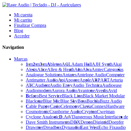
Mi cuenta
Mi carrito
Finalizar Compra
Blog
Acceder
Navigation
Marcas
1
m
2
m
3
m
A
bleton
ACL
Adam Hall
AJH Synth
Akai
Alesis
Alice
Allen & Heath
Alto
Alva
Amtec
Categorías
Analogue Solutions
Antares
Antelope Audio
Computer
Antimatter Audio
Api
Apogee
Apple
ARP
ART
Arturia
ATC
Audient
Audio Envy
Audio Technica
Audioease
Audiomodern
Aurora Audio
Avantone
Avedis
Avid
B
efaco
Best Service
Black Lion
Black Market Modular
Blackstar
Blue Mic
Blue Sky
Boss
Buchla
Buzz Audio
C
able Puppy
Casio
Celemony
Clavia
Connex
Hardware
Cosmotronic
Cranborne Audio
Crypton
Cwejman
Cyclone Analogic
D
.A.V
Dangerous Music
Interfaces de
Dave Smith Instruments
DBX
Denon
Digigrid
Doepfer
Drawmer
Dreadbox
Dynaudio
E
ast West
Echo Fix
audio