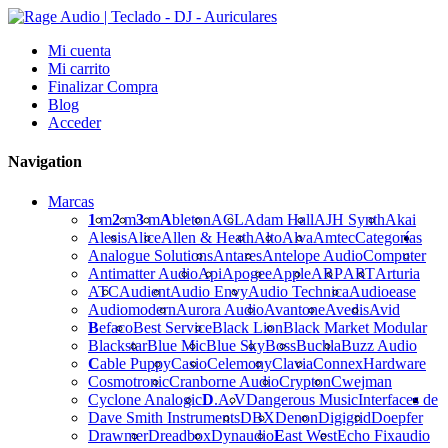
Mi cuenta
Mi carrito
Finalizar Compra
Blog
Acceder
Navigation
Marcas
1
m
2
m
3
m
A
bleton
ACL
Adam Hall
AJH Synth
Akai
Alesis
Alice
Allen & Heath
Alto
Alva
Amtec
Categorías
Analogue Solutions
Antares
Antelope Audio
Computer
Antimatter Audio
Api
Apogee
Apple
ARP
ART
Arturia
ATC
Audient
Audio Envy
Audio Technica
Audioease
Audiomodern
Aurora Audio
Avantone
Avedis
Avid
B
efaco
Best Service
Black Lion
Black Market Modular
Blackstar
Blue Mic
Blue Sky
Boss
Buchla
Buzz Audio
C
able Puppy
Casio
Celemony
Clavia
Connex
Hardware
Cosmotronic
Cranborne Audio
Crypton
Cwejman
Cyclone Analogic
D
.A.V
Dangerous Music
Interfaces de
Dave Smith Instruments
DBX
Denon
Digigrid
Doepfer
Drawmer
Dreadbox
Dynaudio
E
ast West
Echo Fix
audio