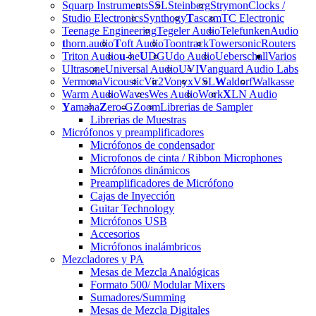
Squarp Instruments
SSL
Steinberg
Strymon
Clocks /
Studio Electronics
Synthogy
T
ascam
TC Electronic
Teenage Engineering
Tegeler Audio
Telefunken
Audio
t
horn.audio
T
oft Audio
Toontrack
Towersonic
Routers
Triton Audio
u
-he
U
DG
Udo Audio
Ueberschall
Varios
Ultrasone
Universal Audio
UVI
V
anguard Audio Labs
Vermona
Vicoustic
Vir2
Vonyx
VSL
W
aldorf
Walkasse
Warm Audio
Waves
Wes Audio
Work
X
LN Audio
Y
amaha
Z
ero-G
Zoom
Librerias de Sampler
Librerias de Muestras
Micrófonos y preamplificadores
Micrófonos de condensador
Microfonos de cinta / Ribbon Microphones
Micrófonos dinámicos
Preamplificadores de Micrófono
Cajas de Inyección
Guitar Technology
Micrófonos USB
Accesorios
Micrófonos inalámbricos
Mezcladores y PA
Mesas de Mezcla Analógicas
Formato 500/ Modular Mixers
Sumadores/Summing
Mesas de Mezcla Digitales