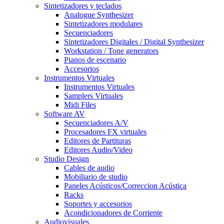
Sintetizadores y teclados
Analogue Synthesizer
Sintetizadores modulares
Secuenciadores
Sintetizadores Digitales / Digital Synthesizer
Workstation / Tone generators
Pianos de escenario
Accesorios
Instrumentos Virtuales
Instrumentos Virtuales
Samplers Virtuales
Midi Files
Software AV
Secuenciadores A/V
Procesadores FX virtuales
Editores de Partituras
Editores Audio/Video
Studio Design
Cables de audio
Mobiliario de studio
Paneles Acústicos/Correccion Acústica
Racks
Soportes y accesorios
Acondicionadores de Corriente
Audiovisuales