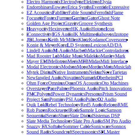
Electro Harmonix
Electrodyne
Elektron
Elysia
Endorphin.es
Eowave
Erica Synths
Eventide
Expressive
EZ Acoustics
F
abfilter
Fable Sounds
Ferrofish
Flame
Focusrite
Fostex
Furman
G
arritan
Gator
Ghost Note
Golden Age Project
Gravity
Groove Synthesis
H
eavyocity
Hexinverter
HK Audio
Hotone
I
con
i
Connectivity
I
GS Audio
IK Multimedia
Isovox
Izotope
J
BL
Jomox
K
eith McMillen
Klotz
Kodamo
Coversores
Konig & Meyer
Korg
L
D Systems
Lexicon
AD/DA
Lindell Audio
M
-Audio
Macbeth
Mackie
Controladores
Mad Rooster Lab
Make Music
Malekko
Manley
Mark
Mayer EMI
Mellotron
Meris
MFB
Midas
Midi Interface
Modal Electronics
Modson
Moog
Mordax
Motu
Musiclab
Mytek Digital
N
ative Instruments
Nektar
Neve
Tarjetas
Newfangled Audio
Novation
Numark
O
berheim
PCI
Ohm Force
Omnirax
Oqan
OS Acoustics
Oto Machines
Overstayer
P
ace
Palmer
Phoenix Audio
Pitch Innovations
PMC
Polyend
Power Dynamics
Presonus
Prism Sound
Project Sam
Prominy
PSI Audio
Pultec
Q
2 Audio
Quik Lok
R
ebel Technology
Red5 Audio
Reloop
RME
Rob Papen
Rockruepel
Rode
S
ample Logic
Samson
Sequential
Serato
Shure
Slate Digital
Sistemas DSP
Slate Media Technology
Slate Pro Audio
SM Pro Audio
Snazzy FX
Softube
Sommer Cable
Sonicware
Sonnox
Sound Radix
Soundcraft
Spectrasonics
SPL
Master