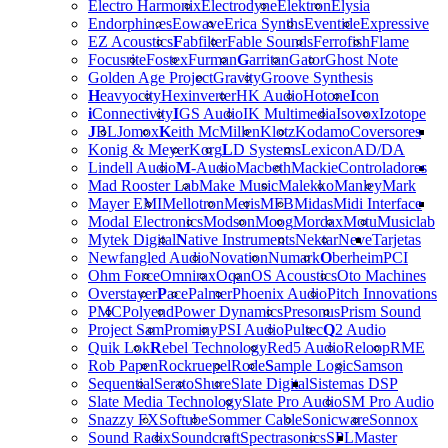
Electro Harmonix
Electrodyne
Elektron
Elysia
Endorphin.es
Eowave
Erica Synths
Eventide
Expressive
EZ Acoustics
F
abfilter
Fable Sounds
Ferrofish
Flame
Focusrite
Fostex
Furman
G
arritan
Gator
Ghost Note
Golden Age Project
Gravity
Groove Synthesis
H
eavyocity
Hexinverter
HK Audio
Hotone
I
con
i
Connectivity
I
GS Audio
IK Multimedia
Isovox
Izotope
J
BL
Jomox
K
eith McMillen
Klotz
Kodamo
Coversores
Konig & Meyer
Korg
L
D Systems
Lexicon
AD/DA
Lindell Audio
M
-Audio
Macbeth
Mackie
Controladores
Mad Rooster Lab
Make Music
Malekko
Manley
Mark
Mayer EMI
Mellotron
Meris
MFB
Midas
Midi Interface
Modal Electronics
Modson
Moog
Mordax
Motu
Musiclab
Mytek Digital
N
ative Instruments
Nektar
Neve
Tarjetas
Newfangled Audio
Novation
Numark
O
berheim
PCI
Ohm Force
Omnirax
Oqan
OS Acoustics
Oto Machines
Overstayer
P
ace
Palmer
Phoenix Audio
Pitch Innovations
PMC
Polyend
Power Dynamics
Presonus
Prism Sound
Project Sam
Prominy
PSI Audio
Pultec
Q
2 Audio
Quik Lok
R
ebel Technology
Red5 Audio
Reloop
RME
Rob Papen
Rockruepel
Rode
S
ample Logic
Samson
Sequential
Serato
Shure
Slate Digital
Sistemas DSP
Slate Media Technology
Slate Pro Audio
SM Pro Audio
Snazzy FX
Softube
Sommer Cable
Sonicware
Sonnox
Sound Radix
Soundcraft
Spectrasonics
SPL
Master