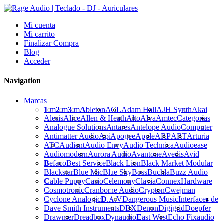
Mi cuenta
Mi carrito
Finalizar Compra
Blog
Acceder
Navigation
Marcas
1
m
2
m
3
m
A
bleton
ACL
Adam Hall
AJH Synth
Akai
Alesis
Alice
Allen & Heath
Alto
Alva
Amtec
Categorías
Analogue Solutions
Antares
Antelope Audio
Computer
Antimatter Audio
Api
Apogee
Apple
ARP
ART
Arturia
ATC
Audient
Audio Envy
Audio Technica
Audioease
Audiomodern
Aurora Audio
Avantone
Avedis
Avid
B
efaco
Best Service
Black Lion
Black Market Modular
Blackstar
Blue Mic
Blue Sky
Boss
Buchla
Buzz Audio
C
able Puppy
Casio
Celemony
Clavia
Connex
Hardware
Cosmotronic
Cranborne Audio
Crypton
Cwejman
Cyclone Analogic
D
.A.V
Dangerous Music
Interfaces de
Dave Smith Instruments
DBX
Denon
Digigrid
Doepfer
Drawmer
Dreadbox
Dynaudio
E
ast West
Echo Fix
audio