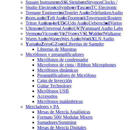
Squarp Instruments
SSL
Steinberg
Strymon
Clocks /
Studio Electronics
Synthogy
T
ascam
TC Electronic
Teenage Engineering
Tegeler Audio
Telefunken
Audio
t
horn.audio
T
oft Audio
Toontrack
Towersonic
Routers
Triton Audio
u
-he
U
DG
Udo Audio
Ueberschall
Varios
Ultrasone
Universal Audio
UVI
V
anguard Audio Labs
Vermona
Vicoustic
Vir2
Vonyx
VSL
W
aldorf
Walkasse
Warm Audio
Waves
Wes Audio
Work
X
LN Audio
Y
amaha
Z
ero-G
Zoom
Librerias de Sampler
Librerias de Muestras
Micrófonos y preamplificadores
Micrófonos de condensador
Microfonos de cinta / Ribbon Microphones
Micrófonos dinámicos
Preamplificadores de Micrófono
Cajas de Inyección
Guitar Technology
Micrófonos USB
Accesorios
Micrófonos inalámbricos
Mezcladores y PA
Mesas de Mezcla Analógicas
Formato 500/ Modular Mixers
Sumadores/Summing
Mesas de Mezcla Digitales