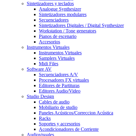
Sintetizadores y teclados
Analogue Synthesizer
Sintetizadores modulares
Secuenciadores
Sintetizadores Digitales / Digital Synthesizer
Workstation / Tone generators
Pianos de escenario
Accesorios
Instrumentos Virtuales
Instrumentos Virtuales
Samplers Virtuales
Midi Files
Software AV
Secuenciadores A/V
Procesadores FX virtuales
Editores de Partituras
Editores Audio/Video
Studio Design
Cables de audio
Mobiliario de studio
Paneles Acústicos/Correccion Acústica
Racks
Soportes y accesorios
Acondicionadores de Corriente
Audiovisuales