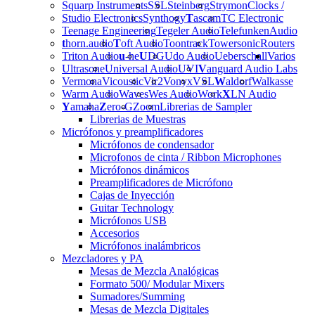
Squarp Instruments
SSL
Steinberg
Strymon
Clocks /
Studio Electronics
Synthogy
T
ascam
TC Electronic
Teenage Engineering
Tegeler Audio
Telefunken
Audio
t
horn.audio
T
oft Audio
Toontrack
Towersonic
Routers
Triton Audio
u
-he
U
DG
Udo Audio
Ueberschall
Varios
Ultrasone
Universal Audio
UVI
V
anguard Audio Labs
Vermona
Vicoustic
Vir2
Vonyx
VSL
W
aldorf
Walkasse
Warm Audio
Waves
Wes Audio
Work
X
LN Audio
Y
amaha
Z
ero-G
Zoom
Librerias de Sampler
Librerias de Muestras
Micrófonos y preamplificadores
Micrófonos de condensador
Microfonos de cinta / Ribbon Microphones
Micrófonos dinámicos
Preamplificadores de Micrófono
Cajas de Inyección
Guitar Technology
Micrófonos USB
Accesorios
Micrófonos inalámbricos
Mezcladores y PA
Mesas de Mezcla Analógicas
Formato 500/ Modular Mixers
Sumadores/Summing
Mesas de Mezcla Digitales