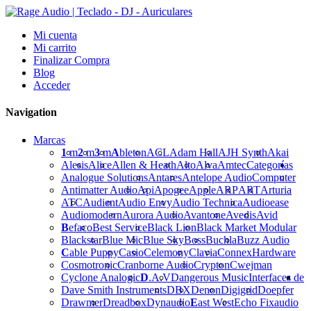
Mi cuenta
Mi carrito
Finalizar Compra
Blog
Acceder
Navigation
Marcas
1
m
2
m
3
m
A
bleton
ACL
Adam Hall
AJH Synth
Akai
Alesis
Alice
Allen & Heath
Alto
Alva
Amtec
Categorías
Analogue Solutions
Antares
Antelope Audio
Computer
Antimatter Audio
Api
Apogee
Apple
ARP
ART
Arturia
ATC
Audient
Audio Envy
Audio Technica
Audioease
Audiomodern
Aurora Audio
Avantone
Avedis
Avid
B
efaco
Best Service
Black Lion
Black Market Modular
Blackstar
Blue Mic
Blue Sky
Boss
Buchla
Buzz Audio
C
able Puppy
Casio
Celemony
Clavia
Connex
Hardware
Cosmotronic
Cranborne Audio
Crypton
Cwejman
Cyclone Analogic
D
.A.V
Dangerous Music
Interfaces de
Dave Smith Instruments
DBX
Denon
Digigrid
Doepfer
Drawmer
Dreadbox
Dynaudio
E
ast West
Echo Fix
audio