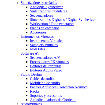
Sintetizadores y teclados
Analogue Synthesizer
Sintetizadores modulares
Secuenciadores
Sintetizadores Digitales / Digital Synthesizer
Workstation / Tone generators
Pianos de escenario
Accesorios
Instrumentos Virtuales
Instrumentos Virtuales
Samplers Virtuales
Midi Files
Software AV
Secuenciadores A/V
Procesadores FX virtuales
Editores de Partituras
Editores Audio/Video
Studio Design
Cables de audio
Mobiliario de studio
Paneles Acústicos/Correccion Acústica
Racks
Soportes y accesorios
Acondicionadores de Corriente
Audiovisuales