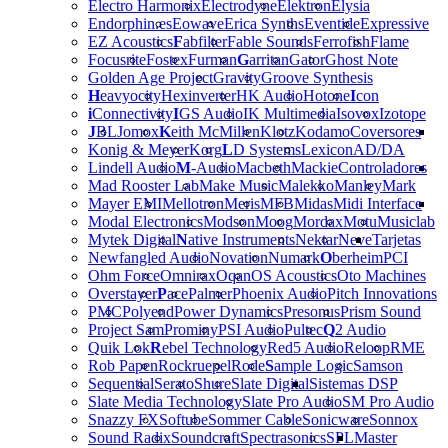
Electro Harmonix
Electrodyne
Elektron
Elysia
Endorphin.es
Eowave
Erica Synths
Eventide
Expressive
EZ Acoustics
F
abfilter
Fable Sounds
Ferrofish
Flame
Focusrite
Fostex
Furman
G
arritan
Gator
Ghost Note
Golden Age Project
Gravity
Groove Synthesis
H
eavyocity
Hexinverter
HK Audio
Hotone
I
con
i
Connectivity
I
GS Audio
IK Multimedia
Isovox
Izotope
J
BL
Jomox
K
eith McMillen
Klotz
Kodamo
Coversores
Konig & Meyer
Korg
L
D Systems
Lexicon
AD/DA
Lindell Audio
M
-Audio
Macbeth
Mackie
Controladores
Mad Rooster Lab
Make Music
Malekko
Manley
Mark
Mayer EMI
Mellotron
Meris
MFB
Midas
Midi Interface
Modal Electronics
Modson
Moog
Mordax
Motu
Musiclab
Mytek Digital
N
ative Instruments
Nektar
Neve
Tarjetas
Newfangled Audio
Novation
Numark
O
berheim
PCI
Ohm Force
Omnirax
Oqan
OS Acoustics
Oto Machines
Overstayer
P
ace
Palmer
Phoenix Audio
Pitch Innovations
PMC
Polyend
Power Dynamics
Presonus
Prism Sound
Project Sam
Prominy
PSI Audio
Pultec
Q
2 Audio
Quik Lok
R
ebel Technology
Red5 Audio
Reloop
RME
Rob Papen
Rockruepel
Rode
S
ample Logic
Samson
Sequential
Serato
Shure
Slate Digital
Sistemas DSP
Slate Media Technology
Slate Pro Audio
SM Pro Audio
Snazzy FX
Softube
Sommer Cable
Sonicware
Sonnox
Sound Radix
Soundcraft
Spectrasonics
SPL
Master