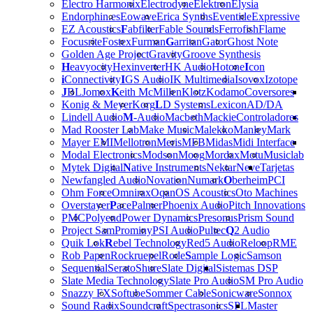
Electro Harmonix
Electrodyne
Elektron
Elysia
Endorphin.es
Eowave
Erica Synths
Eventide
Expressive
EZ Acoustics
F
abfilter
Fable Sounds
Ferrofish
Flame
Focusrite
Fostex
Furman
G
arritan
Gator
Ghost Note
Golden Age Project
Gravity
Groove Synthesis
H
eavyocity
Hexinverter
HK Audio
Hotone
I
con
i
Connectivity
I
GS Audio
IK Multimedia
Isovox
Izotope
J
BL
Jomox
K
eith McMillen
Klotz
Kodamo
Coversores
Konig & Meyer
Korg
L
D Systems
Lexicon
AD/DA
Lindell Audio
M
-Audio
Macbeth
Mackie
Controladores
Mad Rooster Lab
Make Music
Malekko
Manley
Mark
Mayer EMI
Mellotron
Meris
MFB
Midas
Midi Interface
Modal Electronics
Modson
Moog
Mordax
Motu
Musiclab
Mytek Digital
N
ative Instruments
Nektar
Neve
Tarjetas
Newfangled Audio
Novation
Numark
O
berheim
PCI
Ohm Force
Omnirax
Oqan
OS Acoustics
Oto Machines
Overstayer
P
ace
Palmer
Phoenix Audio
Pitch Innovations
PMC
Polyend
Power Dynamics
Presonus
Prism Sound
Project Sam
Prominy
PSI Audio
Pultec
Q
2 Audio
Quik Lok
R
ebel Technology
Red5 Audio
Reloop
RME
Rob Papen
Rockruepel
Rode
S
ample Logic
Samson
Sequential
Serato
Shure
Slate Digital
Sistemas DSP
Slate Media Technology
Slate Pro Audio
SM Pro Audio
Snazzy FX
Softube
Sommer Cable
Sonicware
Sonnox
Sound Radix
Soundcraft
Spectrasonics
SPL
Master