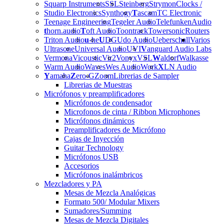
Squarp Instruments
SSL
Steinberg
Strymon
Clocks /
Studio Electronics
Synthogy
T
ascam
TC Electronic
Teenage Engineering
Tegeler Audio
Telefunken
Audio
t
horn.audio
T
oft Audio
Toontrack
Towersonic
Routers
Triton Audio
u
-he
U
DG
Udo Audio
Ueberschall
Varios
Ultrasone
Universal Audio
UVI
V
anguard Audio Labs
Vermona
Vicoustic
Vir2
Vonyx
VSL
W
aldorf
Walkasse
Warm Audio
Waves
Wes Audio
Work
X
LN Audio
Y
amaha
Z
ero-G
Zoom
Librerias de Sampler
Librerias de Muestras
Micrófonos y preamplificadores
Micrófonos de condensador
Microfonos de cinta / Ribbon Microphones
Micrófonos dinámicos
Preamplificadores de Micrófono
Cajas de Inyección
Guitar Technology
Micrófonos USB
Accesorios
Micrófonos inalámbricos
Mezcladores y PA
Mesas de Mezcla Analógicas
Formato 500/ Modular Mixers
Sumadores/Summing
Mesas de Mezcla Digitales