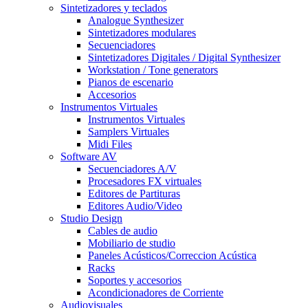
Sintetizadores y teclados
Analogue Synthesizer
Sintetizadores modulares
Secuenciadores
Sintetizadores Digitales / Digital Synthesizer
Workstation / Tone generators
Pianos de escenario
Accesorios
Instrumentos Virtuales
Instrumentos Virtuales
Samplers Virtuales
Midi Files
Software AV
Secuenciadores A/V
Procesadores FX virtuales
Editores de Partituras
Editores Audio/Video
Studio Design
Cables de audio
Mobiliario de studio
Paneles Acústicos/Correccion Acústica
Racks
Soportes y accesorios
Acondicionadores de Corriente
Audiovisuales