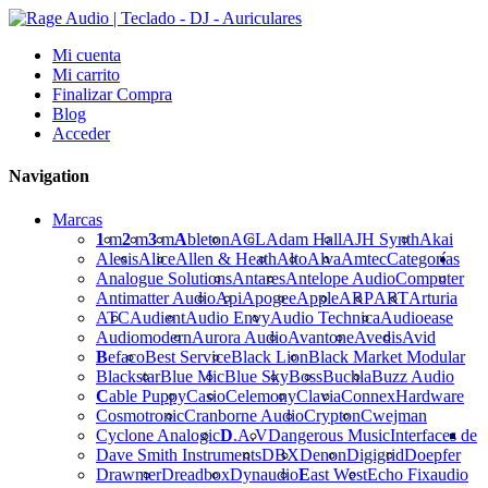
Mi cuenta
Mi carrito
Finalizar Compra
Blog
Acceder
Navigation
Marcas
1
m
2
m
3
m
A
bleton
ACL
Adam Hall
AJH Synth
Akai
Alesis
Alice
Allen & Heath
Alto
Alva
Amtec
Categorías
Analogue Solutions
Antares
Antelope Audio
Computer
Antimatter Audio
Api
Apogee
Apple
ARP
ART
Arturia
ATC
Audient
Audio Envy
Audio Technica
Audioease
Audiomodern
Aurora Audio
Avantone
Avedis
Avid
B
efaco
Best Service
Black Lion
Black Market Modular
Blackstar
Blue Mic
Blue Sky
Boss
Buchla
Buzz Audio
C
able Puppy
Casio
Celemony
Clavia
Connex
Hardware
Cosmotronic
Cranborne Audio
Crypton
Cwejman
Cyclone Analogic
D
.A.V
Dangerous Music
Interfaces de
Dave Smith Instruments
DBX
Denon
Digigrid
Doepfer
Drawmer
Dreadbox
Dynaudio
E
ast West
Echo Fix
audio