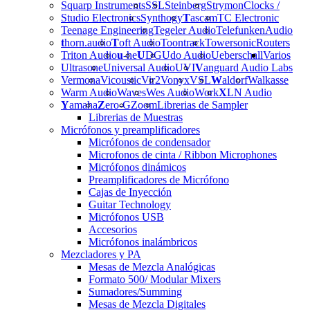
Squarp Instruments
SSL
Steinberg
Strymon
Clocks /
Studio Electronics
Synthogy
T
ascam
TC Electronic
Teenage Engineering
Tegeler Audio
Telefunken
Audio
t
horn.audio
T
oft Audio
Toontrack
Towersonic
Routers
Triton Audio
u
-he
U
DG
Udo Audio
Ueberschall
Varios
Ultrasone
Universal Audio
UVI
V
anguard Audio Labs
Vermona
Vicoustic
Vir2
Vonyx
VSL
W
aldorf
Walkasse
Warm Audio
Waves
Wes Audio
Work
X
LN Audio
Y
amaha
Z
ero-G
Zoom
Librerias de Sampler
Librerias de Muestras
Micrófonos y preamplificadores
Micrófonos de condensador
Microfonos de cinta / Ribbon Microphones
Micrófonos dinámicos
Preamplificadores de Micrófono
Cajas de Inyección
Guitar Technology
Micrófonos USB
Accesorios
Micrófonos inalámbricos
Mezcladores y PA
Mesas de Mezcla Analógicas
Formato 500/ Modular Mixers
Sumadores/Summing
Mesas de Mezcla Digitales