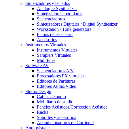
Sintetizadores y teclados
Analogue Synthesizer
Sintetizadores modulares
Secuenciadores
Sintetizadores Digitales / Digital Synthesizer
Workstation / Tone generators
Pianos de escenario
Accesorios
Instrumentos Virtuales
Instrumentos Virtuales
Samplers Virtuales
Midi Files
Software AV
Secuenciadores A/V
Procesadores FX virtuales
Editores de Partituras
Editores Audio/Video
Studio Design
Cables de audio
Mobiliario de studio
Paneles Acústicos/Correccion Acústica
Racks
Soportes y accesorios
Acondicionadores de Corriente
Audiovisuales