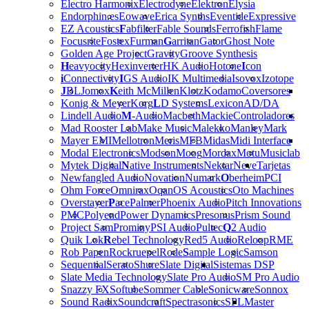
Electro Harmonix
Electrodyne
Elektron
Elysia
Endorphin.es
Eowave
Erica Synths
Eventide
Expressive
EZ Acoustics
F
abfilter
Fable Sounds
Ferrofish
Flame
Focusrite
Fostex
Furman
G
arritan
Gator
Ghost Note
Golden Age Project
Gravity
Groove Synthesis
H
eavyocity
Hexinverter
HK Audio
Hotone
I
con
i
Connectivity
I
GS Audio
IK Multimedia
Isovox
Izotope
J
BL
Jomox
K
eith McMillen
Klotz
Kodamo
Coversores
Konig & Meyer
Korg
L
D Systems
Lexicon
AD/DA
Lindell Audio
M
-Audio
Macbeth
Mackie
Controladores
Mad Rooster Lab
Make Music
Malekko
Manley
Mark
Mayer EMI
Mellotron
Meris
MFB
Midas
Midi Interface
Modal Electronics
Modson
Moog
Mordax
Motu
Musiclab
Mytek Digital
N
ative Instruments
Nektar
Neve
Tarjetas
Newfangled Audio
Novation
Numark
O
berheim
PCI
Ohm Force
Omnirax
Oqan
OS Acoustics
Oto Machines
Overstayer
P
ace
Palmer
Phoenix Audio
Pitch Innovations
PMC
Polyend
Power Dynamics
Presonus
Prism Sound
Project Sam
Prominy
PSI Audio
Pultec
Q
2 Audio
Quik Lok
R
ebel Technology
Red5 Audio
Reloop
RME
Rob Papen
Rockruepel
Rode
S
ample Logic
Samson
Sequential
Serato
Shure
Slate Digital
Sistemas DSP
Slate Media Technology
Slate Pro Audio
SM Pro Audio
Snazzy FX
Softube
Sommer Cable
Sonicware
Sonnox
Sound Radix
Soundcraft
Spectrasonics
SPL
Master