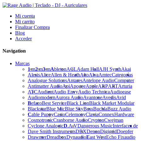
Mi cuenta
Mi carrito
Finalizar Compra
Blog
Acceder
Navigation
Marcas
1
m
2
m
3
m
A
bleton
ACL
Adam Hall
AJH Synth
Akai
Alesis
Alice
Allen & Heath
Alto
Alva
Amtec
Categorías
Analogue Solutions
Antares
Antelope Audio
Computer
Antimatter Audio
Api
Apogee
Apple
ARP
ART
Arturia
ATC
Audient
Audio Envy
Audio Technica
Audioease
Audiomodern
Aurora Audio
Avantone
Avedis
Avid
B
efaco
Best Service
Black Lion
Black Market Modular
Blackstar
Blue Mic
Blue Sky
Boss
Buchla
Buzz Audio
C
able Puppy
Casio
Celemony
Clavia
Connex
Hardware
Cosmotronic
Cranborne Audio
Crypton
Cwejman
Cyclone Analogic
D
.A.V
Dangerous Music
Interfaces de
Dave Smith Instruments
DBX
Denon
Digigrid
Doepfer
Drawmer
Dreadbox
Dynaudio
E
ast West
Echo Fix
audio