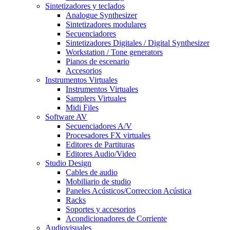
Sintetizadores y teclados
Analogue Synthesizer
Sintetizadores modulares
Secuenciadores
Sintetizadores Digitales / Digital Synthesizer
Workstation / Tone generators
Pianos de escenario
Accesorios
Instrumentos Virtuales
Instrumentos Virtuales
Samplers Virtuales
Midi Files
Software AV
Secuenciadores A/V
Procesadores FX virtuales
Editores de Partituras
Editores Audio/Video
Studio Design
Cables de audio
Mobiliario de studio
Paneles Acústicos/Correccion Acústica
Racks
Soportes y accesorios
Acondicionadores de Corriente
Audiovisuales