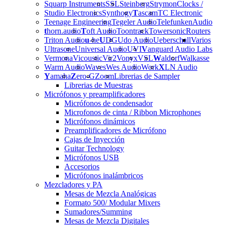
Squarp Instruments
SSL
Steinberg
Strymon
Clocks /
Studio Electronics
Synthogy
T
ascam
TC Electronic
Teenage Engineering
Tegeler Audio
Telefunken
Audio
t
horn.audio
T
oft Audio
Toontrack
Towersonic
Routers
Triton Audio
u
-he
U
DG
Udo Audio
Ueberschall
Varios
Ultrasone
Universal Audio
UVI
V
anguard Audio Labs
Vermona
Vicoustic
Vir2
Vonyx
VSL
W
aldorf
Walkasse
Warm Audio
Waves
Wes Audio
Work
X
LN Audio
Y
amaha
Z
ero-G
Zoom
Librerias de Sampler
Librerias de Muestras
Micrófonos y preamplificadores
Micrófonos de condensador
Microfonos de cinta / Ribbon Microphones
Micrófonos dinámicos
Preamplificadores de Micrófono
Cajas de Inyección
Guitar Technology
Micrófonos USB
Accesorios
Micrófonos inalámbricos
Mezcladores y PA
Mesas de Mezcla Analógicas
Formato 500/ Modular Mixers
Sumadores/Summing
Mesas de Mezcla Digitales