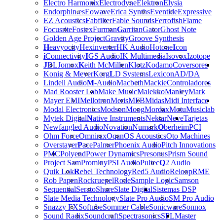
Electro Harmonix
Electrodyne
Elektron
Elysia
Endorphin.es
Eowave
Erica Synths
Eventide
Expressive
EZ Acoustics
F
abfilter
Fable Sounds
Ferrofish
Flame
Focusrite
Fostex
Furman
G
arritan
Gator
Ghost Note
Golden Age Project
Gravity
Groove Synthesis
H
eavyocity
Hexinverter
HK Audio
Hotone
I
con
i
Connectivity
I
GS Audio
IK Multimedia
Isovox
Izotope
J
BL
Jomox
K
eith McMillen
Klotz
Kodamo
Coversores
Konig & Meyer
Korg
L
D Systems
Lexicon
AD/DA
Lindell Audio
M
-Audio
Macbeth
Mackie
Controladores
Mad Rooster Lab
Make Music
Malekko
Manley
Mark
Mayer EMI
Mellotron
Meris
MFB
Midas
Midi Interface
Modal Electronics
Modson
Moog
Mordax
Motu
Musiclab
Mytek Digital
N
ative Instruments
Nektar
Neve
Tarjetas
Newfangled Audio
Novation
Numark
O
berheim
PCI
Ohm Force
Omnirax
Oqan
OS Acoustics
Oto Machines
Overstayer
P
ace
Palmer
Phoenix Audio
Pitch Innovations
PMC
Polyend
Power Dynamics
Presonus
Prism Sound
Project Sam
Prominy
PSI Audio
Pultec
Q
2 Audio
Quik Lok
R
ebel Technology
Red5 Audio
Reloop
RME
Rob Papen
Rockruepel
Rode
S
ample Logic
Samson
Sequential
Serato
Shure
Slate Digital
Sistemas DSP
Slate Media Technology
Slate Pro Audio
SM Pro Audio
Snazzy FX
Softube
Sommer Cable
Sonicware
Sonnox
Sound Radix
Soundcraft
Spectrasonics
SPL
Master