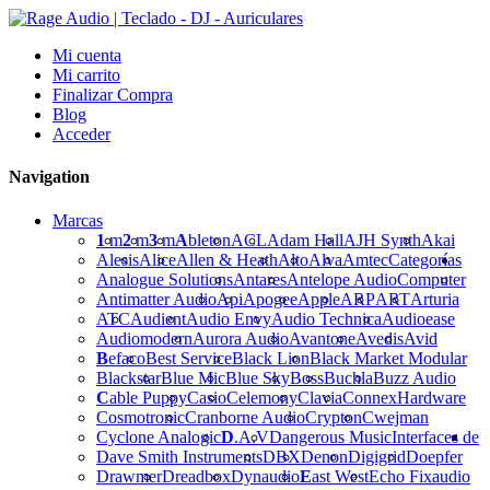
Mi cuenta
Mi carrito
Finalizar Compra
Blog
Acceder
Navigation
Marcas
1
m
2
m
3
m
A
bleton
ACL
Adam Hall
AJH Synth
Akai
Alesis
Alice
Allen & Heath
Alto
Alva
Amtec
Categorías
Analogue Solutions
Antares
Antelope Audio
Computer
Antimatter Audio
Api
Apogee
Apple
ARP
ART
Arturia
ATC
Audient
Audio Envy
Audio Technica
Audioease
Audiomodern
Aurora Audio
Avantone
Avedis
Avid
B
efaco
Best Service
Black Lion
Black Market Modular
Blackstar
Blue Mic
Blue Sky
Boss
Buchla
Buzz Audio
C
able Puppy
Casio
Celemony
Clavia
Connex
Hardware
Cosmotronic
Cranborne Audio
Crypton
Cwejman
Cyclone Analogic
D
.A.V
Dangerous Music
Interfaces de
Dave Smith Instruments
DBX
Denon
Digigrid
Doepfer
Drawmer
Dreadbox
Dynaudio
E
ast West
Echo Fix
audio