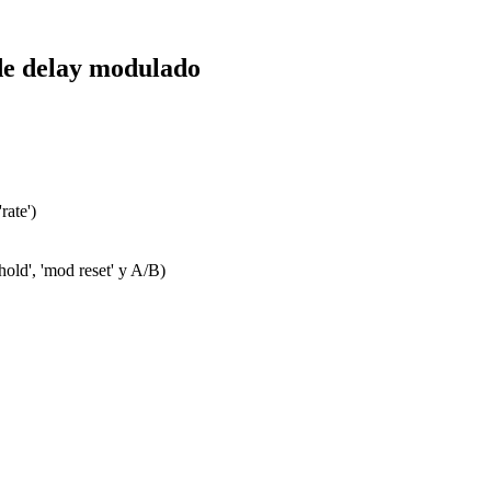
 de delay modulado
rate')
hold', 'mod reset' y A/B)