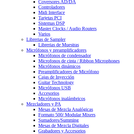
Coversores AD/DA
Controladores
Midi Interface
Tarjetas PCI
Sistemas DSP
Master Clocks / Audio Routers
Varios
Librerias de Sampler
Librerias de Muestras
Micrófonos y preamplificadores
Micrófonos de condensador
Microfonos de cinta / Ribbon Microphones
Micrófonos dinámicos
Preamplificadores de Micrófono
Cajas de Inyección
Guitar Technology
Micrófonos USB
Accesorios
Micrófonos inalámbricos
Mezcladores y PA
Mesas de Mezcla Analógicas
Formato 500/ Modular Mixers
Sumadores/Summing
Mesas de Mezcla Digitales
Grabadores y Accesorios