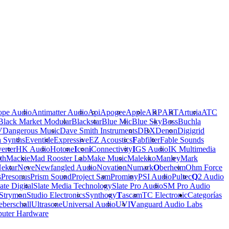
ope Audio
Antimatter Audio
Api
Apogee
Apple
ARP
ART
Arturia
ATC
Black Market Modular
Blackstar
Blue Mic
Blue Sky
Boss
Buchla
V
Dangerous Music
Dave Smith Instruments
DBX
Denon
Digigrid
a Synths
Eventide
Expressive
EZ Acoustics
F
abfilter
Fable Sounds
erter
HK Audio
Hotone
I
con
i
Connectivity
I
GS Audio
IK Multimedia
th
Mackie
Mad Rooster Lab
Make Music
Malekko
Manley
Mark
ektar
Neve
Newfangled Audio
Novation
Numark
O
berheim
Ohm Force
s
Presonus
Prism Sound
Project Sam
Prominy
PSI Audio
Pultec
Q
2 Audio
ate Digital
Slate Media Technology
Slate Pro Audio
SM Pro Audio
Strymon
Studio Electronics
Synthogy
T
ascam
TC Electronic
Categorías
berschall
Ultrasone
Universal Audio
UVI
V
anguard Audio Labs
uter Hardware