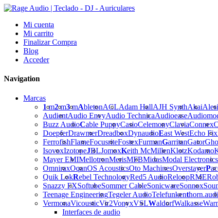
Mi cuenta
Mi carrito
Finalizar Compra
Blog
Acceder
Navigation
Marcas
1
m
2
m
3
m
A
bleton
ACL
Adam Hall
AJH Synth
Akai
Ales
Audient
Audio Envy
Audio Technica
Audioease
Audiomo
Buzz Audio
C
able Puppy
Casio
Celemony
Clavia
Connex
C
Doepfer
Drawmer
Dreadbox
Dynaudio
E
ast West
Echo Fix
Ferrofish
Flame
Focusrite
Fostex
Furman
G
arritan
Gator
Gho
Isovox
Izotope
J
BL
Jomox
K
eith McMillen
Klotz
Kodamo
K
Mayer EMI
Mellotron
Meris
MFB
Midas
Modal Electronics
Omnirax
Oqan
OS Acoustics
Oto Machines
Overstayer
P
ac
Quik Lok
R
ebel Technology
Red5 Audio
Reloop
RME
Ro
Snazzy FX
Softube
Sommer Cable
Sonicware
Sonnox
Sou
Teenage Engineering
Tegeler Audio
Telefunken
t
horn.aud
Vermona
Vicoustic
Vir2
Vonyx
VSL
W
aldorf
Walkasse
War
Interfaces de audio