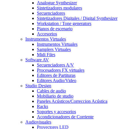
Analogue Synthesizer
Sintetizadores modulares
Secuenciadores
Sintetizadores Digitales / Digital Synthesizer
Workstation / Tone generators
Pianos de escenario
Accesorios
Instrumentos Virtuales
Instrumentos Virtuales
Samplers Virtuales
Midi Files
Software AV
Secuenciadores A/V
Procesadores FX virtuales
Editores de Partituras
Editores Audio/Video
Studio Design
Cables de audio
Mobiliario de studio
Paneles Acústicos/Correccion Acústica
Racks
Soportes y accesorios
Acondicionadores de Corriente
Audiovisuales
Proyectores LED