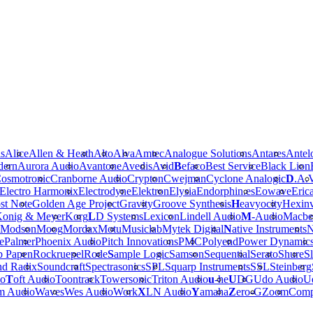
is
Alice
Allen & Heath
Alto
Alva
Amtec
Analogue Solutions
Antares
Antel
dern
Aurora Audio
Avantone
Avedis
Avid
B
efaco
Best Service
Black Lion
osmotronic
Cranborne Audio
Crypton
Cwejman
Cyclone Analogic
D
.A.
Electro Harmonix
Electrodyne
Elektron
Elysia
Endorphin.es
Eowave
Eric
st Note
Golden Age Project
Gravity
Groove Synthesis
H
eavyocity
Hexinv
onig & Meyer
Korg
L
D Systems
Lexicon
Lindell Audio
M
-Audio
Macbe
Modson
Moog
Mordax
Motu
Musiclab
Mytek Digital
N
ative Instruments
N
e
Palmer
Phoenix Audio
Pitch Innovations
PMC
Polyend
Power Dynamic
b Papen
Rockruepel
Rode
S
ample Logic
Samson
Sequential
Serato
Shure
Sl
nd Radix
Soundcraft
Spectrasonics
SPL
Squarp Instruments
SSL
Steinberg
io
T
oft Audio
Toontrack
Towersonic
Triton Audio
u
-he
U
DG
Udo Audio
Ue
m Audio
Waves
Wes Audio
Work
X
LN Audio
Y
amaha
Z
ero-G
Zoom
Comp