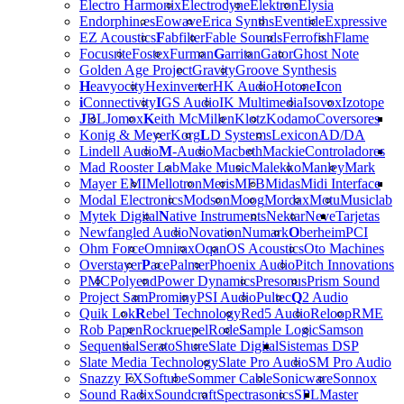
Electro Harmonix
Electrodyne
Elektron
Elysia
Endorphin.es
Eowave
Erica Synths
Eventide
Expressive
EZ Acoustics
F
abfilter
Fable Sounds
Ferrofish
Flame
Focusrite
Fostex
Furman
G
arritan
Gator
Ghost Note
Golden Age Project
Gravity
Groove Synthesis
H
eavyocity
Hexinverter
HK Audio
Hotone
I
con
i
Connectivity
I
GS Audio
IK Multimedia
Isovox
Izotope
J
BL
Jomox
K
eith McMillen
Klotz
Kodamo
Coversores
Konig & Meyer
Korg
L
D Systems
Lexicon
AD/DA
Lindell Audio
M
-Audio
Macbeth
Mackie
Controladores
Mad Rooster Lab
Make Music
Malekko
Manley
Mark
Mayer EMI
Mellotron
Meris
MFB
Midas
Midi Interface
Modal Electronics
Modson
Moog
Mordax
Motu
Musiclab
Mytek Digital
N
ative Instruments
Nektar
Neve
Tarjetas
Newfangled Audio
Novation
Numark
O
berheim
PCI
Ohm Force
Omnirax
Oqan
OS Acoustics
Oto Machines
Overstayer
P
ace
Palmer
Phoenix Audio
Pitch Innovations
PMC
Polyend
Power Dynamics
Presonus
Prism Sound
Project Sam
Prominy
PSI Audio
Pultec
Q
2 Audio
Quik Lok
R
ebel Technology
Red5 Audio
Reloop
RME
Rob Papen
Rockruepel
Rode
S
ample Logic
Samson
Sequential
Serato
Shure
Slate Digital
Sistemas DSP
Slate Media Technology
Slate Pro Audio
SM Pro Audio
Snazzy FX
Softube
Sommer Cable
Sonicware
Sonnox
Sound Radix
Soundcraft
Spectrasonics
SPL
Master