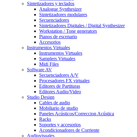
Sintetizadores y teclados
Analogue Synthesizer
Sintetizadores modulares
Secuenciadores
Sintetizadores Digitales / Digital Synthesizer
Workstation / Tone generators
Pianos de escenario
Accesorios
Instrumentos Virtuales
Instrumentos Virtuales
Samplers Virtuales
Midi Files
Software AV
Secuenciadores A/V
Procesadores FX virtuales
Editores de Partituras
Editores Audio/Video
Studio Design
Cables de audio
Mobiliario de studio
Paneles Acústicos/Correccion Acústica
Racks
Soportes y accesorios
Acondicionadores de Corriente
Audiovisuales