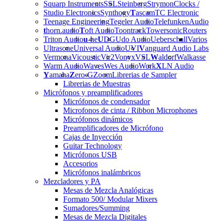
Squarp Instruments
SSL
Steinberg
Strymon
Clocks /
Studio Electronics
Synthogy
T
ascam
TC Electronic
Teenage Engineering
Tegeler Audio
Telefunken
Audio
t
horn.audio
T
oft Audio
Toontrack
Towersonic
Routers
Triton Audio
u
-he
U
DG
Udo Audio
Ueberschall
Varios
Ultrasone
Universal Audio
UVI
V
anguard Audio Labs
Vermona
Vicoustic
Vir2
Vonyx
VSL
W
aldorf
Walkasse
Warm Audio
Waves
Wes Audio
Work
X
LN Audio
Y
amaha
Z
ero-G
Zoom
Librerias de Sampler
Librerias de Muestras
Micrófonos y preamplificadores
Micrófonos de condensador
Microfonos de cinta / Ribbon Microphones
Micrófonos dinámicos
Preamplificadores de Micrófono
Cajas de Inyección
Guitar Technology
Micrófonos USB
Accesorios
Micrófonos inalámbricos
Mezcladores y PA
Mesas de Mezcla Analógicas
Formato 500/ Modular Mixers
Sumadores/Summing
Mesas de Mezcla Digitales