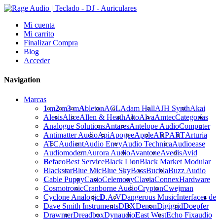
Mi cuenta
Mi carrito
Finalizar Compra
Blog
Acceder
Navigation
Marcas
1
m
2
m
3
m
A
bleton
ACL
Adam Hall
AJH Synth
Akai
Alesis
Alice
Allen & Heath
Alto
Alva
Amtec
Categorías
Analogue Solutions
Antares
Antelope Audio
Computer
Antimatter Audio
Api
Apogee
Apple
ARP
ART
Arturia
ATC
Audient
Audio Envy
Audio Technica
Audioease
Audiomodern
Aurora Audio
Avantone
Avedis
Avid
B
efaco
Best Service
Black Lion
Black Market Modular
Blackstar
Blue Mic
Blue Sky
Boss
Buchla
Buzz Audio
C
able Puppy
Casio
Celemony
Clavia
Connex
Hardware
Cosmotronic
Cranborne Audio
Crypton
Cwejman
Cyclone Analogic
D
.A.V
Dangerous Music
Interfaces de
Dave Smith Instruments
DBX
Denon
Digigrid
Doepfer
Drawmer
Dreadbox
Dynaudio
E
ast West
Echo Fix
audio