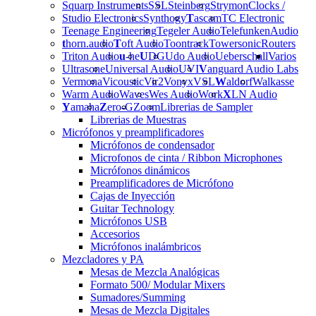
Squarp Instruments
SSL
Steinberg
Strymon
Clocks /
Studio Electronics
Synthogy
T
ascam
TC Electronic
Teenage Engineering
Tegeler Audio
Telefunken
Audio
t
horn.audio
T
oft Audio
Toontrack
Towersonic
Routers
Triton Audio
u
-he
U
DG
Udo Audio
Ueberschall
Varios
Ultrasone
Universal Audio
UVI
V
anguard Audio Labs
Vermona
Vicoustic
Vir2
Vonyx
VSL
W
aldorf
Walkasse
Warm Audio
Waves
Wes Audio
Work
X
LN Audio
Y
amaha
Z
ero-G
Zoom
Librerias de Sampler
Librerias de Muestras
Micrófonos y preamplificadores
Micrófonos de condensador
Microfonos de cinta / Ribbon Microphones
Micrófonos dinámicos
Preamplificadores de Micrófono
Cajas de Inyección
Guitar Technology
Micrófonos USB
Accesorios
Micrófonos inalámbricos
Mezcladores y PA
Mesas de Mezcla Analógicas
Formato 500/ Modular Mixers
Sumadores/Summing
Mesas de Mezcla Digitales