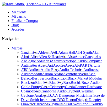
Mi cuenta
Mi carrito
Finalizar Compra
Blog
Acceder
Navigation
Marcas
1
m
2
m
3
m
A
bleton
ACL
Adam Hall
AJH Synth
Akai
Alesis
Alice
Allen & Heath
Alto
Alva
Amtec
Categorías
Analogue Solutions
Antares
Antelope Audio
Computer
Antimatter Audio
Api
Apogee
Apple
ARP
ART
Arturia
ATC
Audient
Audio Envy
Audio Technica
Audioease
Audiomodern
Aurora Audio
Avantone
Avedis
Avid
B
efaco
Best Service
Black Lion
Black Market Modular
Blackstar
Blue Mic
Blue Sky
Boss
Buchla
Buzz Audio
C
able Puppy
Casio
Celemony
Clavia
Connex
Hardware
Cosmotronic
Cranborne Audio
Crypton
Cwejman
Cyclone Analogic
D
.A.V
Dangerous Music
Interfaces de
Dave Smith Instruments
DBX
Denon
Digigrid
Doepfer
Drawmer
Dreadbox
Dynaudio
E
ast West
Echo Fix
audio