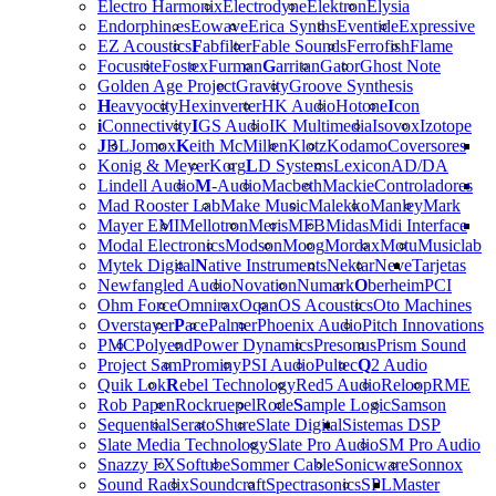
Electro Harmonix
Electrodyne
Elektron
Elysia
Endorphin.es
Eowave
Erica Synths
Eventide
Expressive
EZ Acoustics
F
abfilter
Fable Sounds
Ferrofish
Flame
Focusrite
Fostex
Furman
G
arritan
Gator
Ghost Note
Golden Age Project
Gravity
Groove Synthesis
H
eavyocity
Hexinverter
HK Audio
Hotone
I
con
i
Connectivity
I
GS Audio
IK Multimedia
Isovox
Izotope
J
BL
Jomox
K
eith McMillen
Klotz
Kodamo
Coversores
Konig & Meyer
Korg
L
D Systems
Lexicon
AD/DA
Lindell Audio
M
-Audio
Macbeth
Mackie
Controladores
Mad Rooster Lab
Make Music
Malekko
Manley
Mark
Mayer EMI
Mellotron
Meris
MFB
Midas
Midi Interface
Modal Electronics
Modson
Moog
Mordax
Motu
Musiclab
Mytek Digital
N
ative Instruments
Nektar
Neve
Tarjetas
Newfangled Audio
Novation
Numark
O
berheim
PCI
Ohm Force
Omnirax
Oqan
OS Acoustics
Oto Machines
Overstayer
P
ace
Palmer
Phoenix Audio
Pitch Innovations
PMC
Polyend
Power Dynamics
Presonus
Prism Sound
Project Sam
Prominy
PSI Audio
Pultec
Q
2 Audio
Quik Lok
R
ebel Technology
Red5 Audio
Reloop
RME
Rob Papen
Rockruepel
Rode
S
ample Logic
Samson
Sequential
Serato
Shure
Slate Digital
Sistemas DSP
Slate Media Technology
Slate Pro Audio
SM Pro Audio
Snazzy FX
Softube
Sommer Cable
Sonicware
Sonnox
Sound Radix
Soundcraft
Spectrasonics
SPL
Master