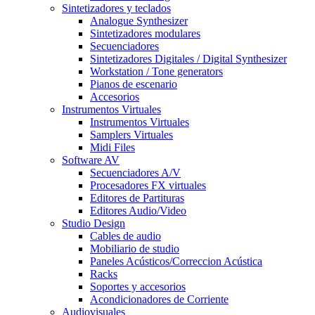
Sintetizadores y teclados
Analogue Synthesizer
Sintetizadores modulares
Secuenciadores
Sintetizadores Digitales / Digital Synthesizer
Workstation / Tone generators
Pianos de escenario
Accesorios
Instrumentos Virtuales
Instrumentos Virtuales
Samplers Virtuales
Midi Files
Software AV
Secuenciadores A/V
Procesadores FX virtuales
Editores de Partituras
Editores Audio/Video
Studio Design
Cables de audio
Mobiliario de studio
Paneles Acústicos/Correccion Acústica
Racks
Soportes y accesorios
Acondicionadores de Corriente
Audiovisuales