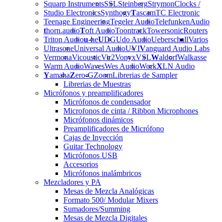
Squarp Instruments
SSL
Steinberg
Strymon
Clocks /
Studio Electronics
Synthogy
T
ascam
TC Electronic
Teenage Engineering
Tegeler Audio
Telefunken
Audio
t
horn.audio
T
oft Audio
Toontrack
Towersonic
Routers
Triton Audio
u
-he
U
DG
Udo Audio
Ueberschall
Varios
Ultrasone
Universal Audio
UVI
V
anguard Audio Labs
Vermona
Vicoustic
Vir2
Vonyx
VSL
W
aldorf
Walkasse
Warm Audio
Waves
Wes Audio
Work
X
LN Audio
Y
amaha
Z
ero-G
Zoom
Librerias de Sampler
Librerias de Muestras
Micrófonos y preamplificadores
Micrófonos de condensador
Microfonos de cinta / Ribbon Microphones
Micrófonos dinámicos
Preamplificadores de Micrófono
Cajas de Inyección
Guitar Technology
Micrófonos USB
Accesorios
Micrófonos inalámbricos
Mezcladores y PA
Mesas de Mezcla Analógicas
Formato 500/ Modular Mixers
Sumadores/Summing
Mesas de Mezcla Digitales