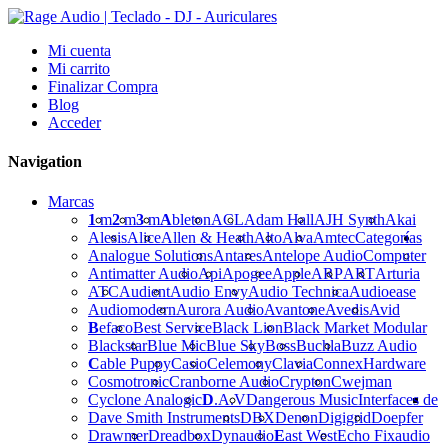
Mi cuenta
Mi carrito
Finalizar Compra
Blog
Acceder
Navigation
Marcas
1
m
2
m
3
m
A
bleton
ACL
Adam Hall
AJH Synth
Akai
Alesis
Alice
Allen & Heath
Alto
Alva
Amtec
Categorías
Analogue Solutions
Antares
Antelope Audio
Computer
Antimatter Audio
Api
Apogee
Apple
ARP
ART
Arturia
ATC
Audient
Audio Envy
Audio Technica
Audioease
Audiomodern
Aurora Audio
Avantone
Avedis
Avid
B
efaco
Best Service
Black Lion
Black Market Modular
Blackstar
Blue Mic
Blue Sky
Boss
Buchla
Buzz Audio
C
able Puppy
Casio
Celemony
Clavia
Connex
Hardware
Cosmotronic
Cranborne Audio
Crypton
Cwejman
Cyclone Analogic
D
.A.V
Dangerous Music
Interfaces de
Dave Smith Instruments
DBX
Denon
Digigrid
Doepfer
Drawmer
Dreadbox
Dynaudio
E
ast West
Echo Fix
audio