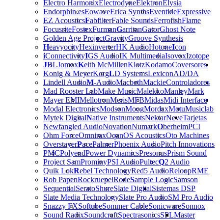
Electro Harmonix
Electrodyne
Elektron
Elysia
Endorphin.es
Eowave
Erica Synths
Eventide
Expressive
EZ Acoustics
F
abfilter
Fable Sounds
Ferrofish
Flame
Focusrite
Fostex
Furman
G
arritan
Gator
Ghost Note
Golden Age Project
Gravity
Groove Synthesis
H
eavyocity
Hexinverter
HK Audio
Hotone
I
con
i
Connectivity
I
GS Audio
IK Multimedia
Isovox
Izotope
J
BL
Jomox
K
eith McMillen
Klotz
Kodamo
Coversores
Konig & Meyer
Korg
L
D Systems
Lexicon
AD/DA
Lindell Audio
M
-Audio
Macbeth
Mackie
Controladores
Mad Rooster Lab
Make Music
Malekko
Manley
Mark
Mayer EMI
Mellotron
Meris
MFB
Midas
Midi Interface
Modal Electronics
Modson
Moog
Mordax
Motu
Musiclab
Mytek Digital
N
ative Instruments
Nektar
Neve
Tarjetas
Newfangled Audio
Novation
Numark
O
berheim
PCI
Ohm Force
Omnirax
Oqan
OS Acoustics
Oto Machines
Overstayer
P
ace
Palmer
Phoenix Audio
Pitch Innovations
PMC
Polyend
Power Dynamics
Presonus
Prism Sound
Project Sam
Prominy
PSI Audio
Pultec
Q
2 Audio
Quik Lok
R
ebel Technology
Red5 Audio
Reloop
RME
Rob Papen
Rockruepel
Rode
S
ample Logic
Samson
Sequential
Serato
Shure
Slate Digital
Sistemas DSP
Slate Media Technology
Slate Pro Audio
SM Pro Audio
Snazzy FX
Softube
Sommer Cable
Sonicware
Sonnox
Sound Radix
Soundcraft
Spectrasonics
SPL
Master