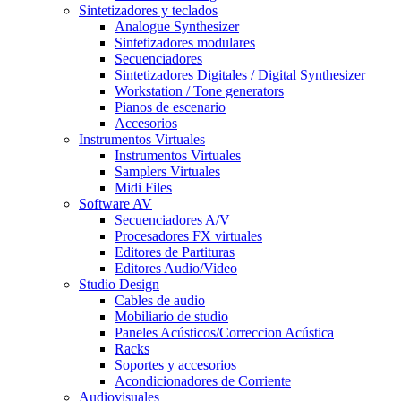
Sintetizadores y teclados
Analogue Synthesizer
Sintetizadores modulares
Secuenciadores
Sintetizadores Digitales / Digital Synthesizer
Workstation / Tone generators
Pianos de escenario
Accesorios
Instrumentos Virtuales
Instrumentos Virtuales
Samplers Virtuales
Midi Files
Software AV
Secuenciadores A/V
Procesadores FX virtuales
Editores de Partituras
Editores Audio/Video
Studio Design
Cables de audio
Mobiliario de studio
Paneles Acústicos/Correccion Acústica
Racks
Soportes y accesorios
Acondicionadores de Corriente
Audiovisuales