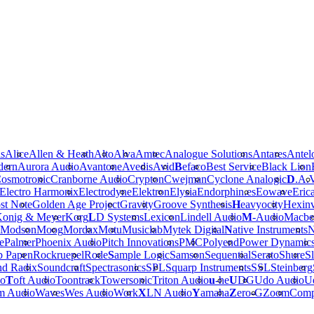
is
Alice
Allen & Heath
Alto
Alva
Amtec
Analogue Solutions
Antares
Antel
dern
Aurora Audio
Avantone
Avedis
Avid
B
efaco
Best Service
Black Lion
osmotronic
Cranborne Audio
Crypton
Cwejman
Cyclone Analogic
D
.A.
Electro Harmonix
Electrodyne
Elektron
Elysia
Endorphin.es
Eowave
Eric
st Note
Golden Age Project
Gravity
Groove Synthesis
H
eavyocity
Hexinv
onig & Meyer
Korg
L
D Systems
Lexicon
Lindell Audio
M
-Audio
Macbe
Modson
Moog
Mordax
Motu
Musiclab
Mytek Digital
N
ative Instruments
N
e
Palmer
Phoenix Audio
Pitch Innovations
PMC
Polyend
Power Dynamic
b Papen
Rockruepel
Rode
S
ample Logic
Samson
Sequential
Serato
Shure
Sl
nd Radix
Soundcraft
Spectrasonics
SPL
Squarp Instruments
SSL
Steinberg
io
T
oft Audio
Toontrack
Towersonic
Triton Audio
u
-he
U
DG
Udo Audio
Ue
m Audio
Waves
Wes Audio
Work
X
LN Audio
Y
amaha
Z
ero-G
Zoom
Comp