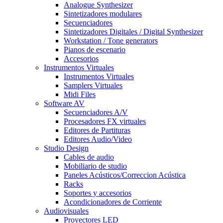
Analogue Synthesizer
Sintetizadores modulares
Secuenciadores
Sintetizadores Digitales / Digital Synthesizer
Workstation / Tone generators
Pianos de escenario
Accesorios
Instrumentos Virtuales
Instrumentos Virtuales
Samplers Virtuales
Midi Files
Software AV
Secuenciadores A/V
Procesadores FX virtuales
Editores de Partituras
Editores Audio/Video
Studio Design
Cables de audio
Mobiliario de studio
Paneles Acústicos/Correccion Acústica
Racks
Soportes y accesorios
Acondicionadores de Corriente
Audiovisuales
Proyectores LED