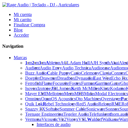
Mi cuenta
Mi carrito
Finalizar Compra
Blog
Acceder
Navigation
Marcas
1
m
2
m
3
m
A
bleton
ACL
Adam Hall
AJH Synth
Akai
Ales
Audient
Audio Envy
Audio Technica
Audioease
Audiomo
Buzz Audio
C
able Puppy
Casio
Celemony
Clavia
Connex
C
Doepfer
Drawmer
Dreadbox
Dynaudio
E
ast West
Echo Fix
Ferrofish
Flame
Focusrite
Fostex
Furman
G
arritan
Gator
Gho
Isovox
Izotope
J
BL
Jomox
K
eith McMillen
Klotz
Kodamo
K
Mayer EMI
Mellotron
Meris
MFB
Midas
Modal Electronics
Omnirax
Oqan
OS Acoustics
Oto Machines
Overstayer
P
ac
Quik Lok
R
ebel Technology
Red5 Audio
Reloop
RME
Ro
Snazzy FX
Softube
Sommer Cable
Sonicware
Sonnox
Sou
Teenage Engineering
Tegeler Audio
Telefunken
t
horn.aud
Vermona
Vicoustic
Vir2
Vonyx
VSL
W
aldorf
Walkasse
War
Interfaces de audio