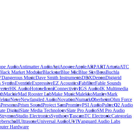
ope Audio
Antimatter Audio
Api
Apogee
Apple
ARP
ART
Arturia
ATC
Black Market Modular
Blackstar
Blue Mic
Blue Sky
Boss
Buchla
V
Dangerous Music
Dave Smith Instruments
DBX
Denon
Digigrid
a Synths
Eventide
Expressive
EZ Acoustics
F
abfilter
Fable Sounds
erter
HK Audio
Hotone
I
con
i
Connectivity
I
GS Audio
IK Multimedia
th
Mackie
Mad Rooster Lab
Make Music
Malekko
Manley
Mark
ektar
Neve
Newfangled Audio
Novation
Numark
O
berheim
Ohm Force
s
Presonus
Prism Sound
Project Sam
Prominy
PSI Audio
Pultec
Q
2 Audio
ate Digital
Slate Media Technology
Slate Pro Audio
SM Pro Audio
Strymon
Studio Electronics
Synthogy
T
ascam
TC Electronic
Categorías
berschall
Ultrasone
Universal Audio
UVI
V
anguard Audio Labs
uter Hardware