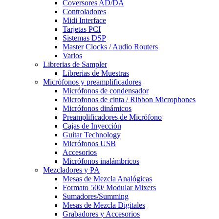
Coversores AD/DA
Controladores
Midi Interface
Tarjetas PCI
Sistemas DSP
Master Clocks / Audio Routers
Varios
Librerias de Sampler
Librerias de Muestras
Micrófonos y preamplificadores
Micrófonos de condensador
Microfonos de cinta / Ribbon Microphones
Micrófonos dinámicos
Preamplificadores de Micrófono
Cajas de Inyección
Guitar Technology
Micrófonos USB
Accesorios
Micrófonos inalámbricos
Mezcladores y PA
Mesas de Mezcla Analógicas
Formato 500/ Modular Mixers
Sumadores/Summing
Mesas de Mezcla Digitales
Grabadores y Accesorios