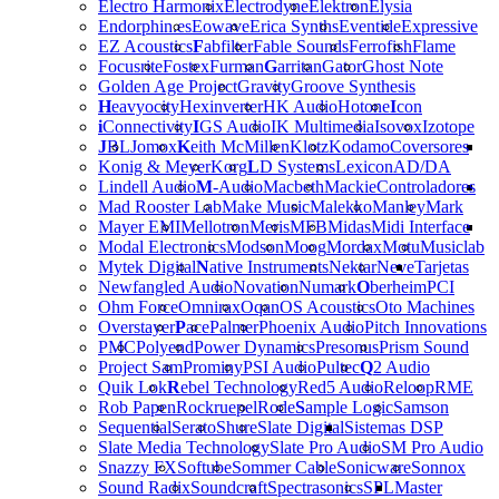
Electro Harmonix
Electrodyne
Elektron
Elysia
Endorphin.es
Eowave
Erica Synths
Eventide
Expressive
EZ Acoustics
F
abfilter
Fable Sounds
Ferrofish
Flame
Focusrite
Fostex
Furman
G
arritan
Gator
Ghost Note
Golden Age Project
Gravity
Groove Synthesis
H
eavyocity
Hexinverter
HK Audio
Hotone
I
con
i
Connectivity
I
GS Audio
IK Multimedia
Isovox
Izotope
J
BL
Jomox
K
eith McMillen
Klotz
Kodamo
Coversores
Konig & Meyer
Korg
L
D Systems
Lexicon
AD/DA
Lindell Audio
M
-Audio
Macbeth
Mackie
Controladores
Mad Rooster Lab
Make Music
Malekko
Manley
Mark
Mayer EMI
Mellotron
Meris
MFB
Midas
Midi Interface
Modal Electronics
Modson
Moog
Mordax
Motu
Musiclab
Mytek Digital
N
ative Instruments
Nektar
Neve
Tarjetas
Newfangled Audio
Novation
Numark
O
berheim
PCI
Ohm Force
Omnirax
Oqan
OS Acoustics
Oto Machines
Overstayer
P
ace
Palmer
Phoenix Audio
Pitch Innovations
PMC
Polyend
Power Dynamics
Presonus
Prism Sound
Project Sam
Prominy
PSI Audio
Pultec
Q
2 Audio
Quik Lok
R
ebel Technology
Red5 Audio
Reloop
RME
Rob Papen
Rockruepel
Rode
S
ample Logic
Samson
Sequential
Serato
Shure
Slate Digital
Sistemas DSP
Slate Media Technology
Slate Pro Audio
SM Pro Audio
Snazzy FX
Softube
Sommer Cable
Sonicware
Sonnox
Sound Radix
Soundcraft
Spectrasonics
SPL
Master