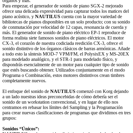
órganos y más.
Para empezar, el generador de sonido de piano SGX-2 mejorado
ofrece una delicada expresividad para capturar todos los matices del
piano acústico, y
NAUTILUS
cuenta con la mayor variedad de
bibliotecas de pianos disponibles en un solo producto; con su sonido
de conmutación por velocidad de 12 capas, resonancia de cuerda y
más. El generador de sonido de piano eléctrico EP-1 reproduce de
forma realista siete famosos sonidos de piano eléctricos. El motor
CX-3, el corazón de nuestra codiciada reedición CX-3, ofrece el
sonido distintivo de los órganos clásicos de barras armónicas. Añade
a todo esto la síntesis MOD-7 VPM/FM, el PolysixEX y MS-20EX
para modelado analógico, y el STR-1 para modelado físico, y
dispondrás esencialmente de un motor para cualquier tipo de sonido
que estés buscando obtener. Utilizados conjuntamente en el modo
Programa o Combinación, estos motores distintivos crean timbres
completamente nuevos.
El enfoque del sonido de
NAUTILUS
comenzó con Korg dejando
a un lado nuestras ideas preconcebidas de cómo debería ser el
sonido de un workstation convencional, y en lugar de ello nos
centramos en rebasar los límites del Sampling y la Programación
para crear nuevas clasificaciones de programas que dividimos en tres
grupos:
Sonidos “Únicos”: