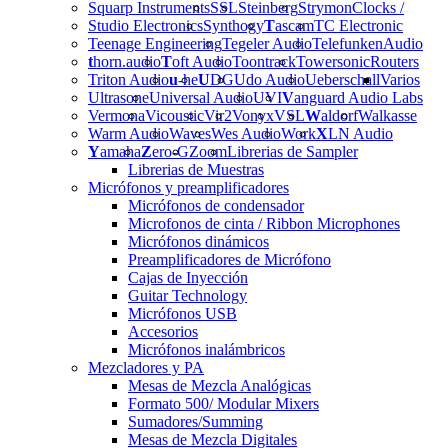
Squarp Instruments
SSL
Steinberg
Strymon
Clocks /
Studio Electronics
Synthogy
T
ascam
TC Electronic
Teenage Engineering
Tegeler Audio
Telefunken
Audio
t
horn.audio
T
oft Audio
Toontrack
Towersonic
Routers
Triton Audio
u
-he
U
DG
Udo Audio
Ueberschall
Varios
Ultrasone
Universal Audio
UVI
V
anguard Audio Labs
Vermona
Vicoustic
Vir2
Vonyx
VSL
W
aldorf
Walkasse
Warm Audio
Waves
Wes Audio
Work
X
LN Audio
Y
amaha
Z
ero-G
Zoom
Librerias de Sampler
Librerias de Muestras
Micrófonos y preamplificadores
Micrófonos de condensador
Microfonos de cinta / Ribbon Microphones
Micrófonos dinámicos
Preamplificadores de Micrófono
Cajas de Inyección
Guitar Technology
Micrófonos USB
Accesorios
Micrófonos inalámbricos
Mezcladores y PA
Mesas de Mezcla Analógicas
Formato 500/ Modular Mixers
Sumadores/Summing
Mesas de Mezcla Digitales