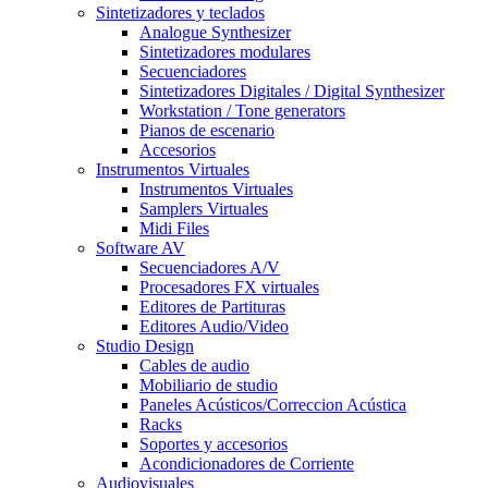
Sintetizadores y teclados
Analogue Synthesizer
Sintetizadores modulares
Secuenciadores
Sintetizadores Digitales / Digital Synthesizer
Workstation / Tone generators
Pianos de escenario
Accesorios
Instrumentos Virtuales
Instrumentos Virtuales
Samplers Virtuales
Midi Files
Software AV
Secuenciadores A/V
Procesadores FX virtuales
Editores de Partituras
Editores Audio/Video
Studio Design
Cables de audio
Mobiliario de studio
Paneles Acústicos/Correccion Acústica
Racks
Soportes y accesorios
Acondicionadores de Corriente
Audiovisuales