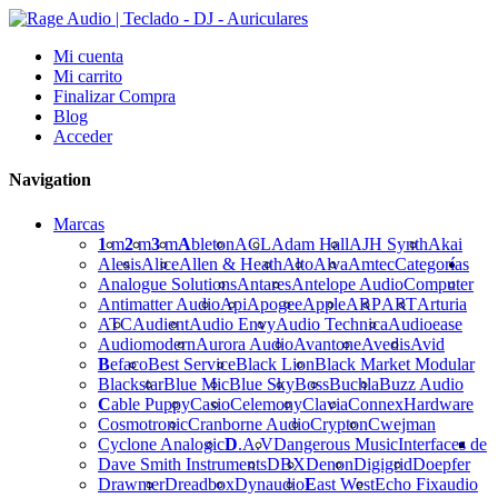
Mi cuenta
Mi carrito
Finalizar Compra
Blog
Acceder
Navigation
Marcas
1
m
2
m
3
m
A
bleton
ACL
Adam Hall
AJH Synth
Akai
Alesis
Alice
Allen & Heath
Alto
Alva
Amtec
Categorías
Analogue Solutions
Antares
Antelope Audio
Computer
Antimatter Audio
Api
Apogee
Apple
ARP
ART
Arturia
ATC
Audient
Audio Envy
Audio Technica
Audioease
Audiomodern
Aurora Audio
Avantone
Avedis
Avid
B
efaco
Best Service
Black Lion
Black Market Modular
Blackstar
Blue Mic
Blue Sky
Boss
Buchla
Buzz Audio
C
able Puppy
Casio
Celemony
Clavia
Connex
Hardware
Cosmotronic
Cranborne Audio
Crypton
Cwejman
Cyclone Analogic
D
.A.V
Dangerous Music
Interfaces de
Dave Smith Instruments
DBX
Denon
Digigrid
Doepfer
Drawmer
Dreadbox
Dynaudio
E
ast West
Echo Fix
audio