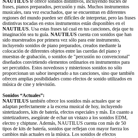
NAUTILUS
te ofrece sonidos distintivos, incluyendo bucles de
frases, pianos preparados, percusión y más. Muchos instrumentos
musicales, rara vez escuchados, que se encuentran en diferentes
regiones del mundo pueden ser difíciles de interpretar, pero las frases
distintivas tocadas en estos instrumentos están disponibles en el
NAUTILUS
. Usa estas frases tal cual en tus canciones, deja que tu
imaginación sea tu guía.
NAUTILUS
cuenta con sonidos que han
sido muestreados por primera vez sólo para este instrumento,
incluyendo sonidos de piano preparados, creados mediante la
colocación de diferentes objetos entre las cuerdas del piano y
muestras de grabación, o sonidos de "percusión no convencional"
diseñados convirtiendo elementos ordinarios en instrumentos para
ser percutidos. Estos novedosos y misteriosos sonidos no sólo
proporcionan un sabor inesperado a tus canciones, sino que también
ofrecen amplias posibilidades como efectos de sonido utilizados en
música de cine y televisión.
Sonidos “Actuales”:
NAUTILUS
también ofrece los sonidos más actuales que se
adaptan perfectamente a la escena musical de hoy, incluyendo
sintetizadores, kits de batería, efectos especiales y más. En cuanto a
sintetizadores, asegúrate de echar un vistazo a los sonidos EDM,
electro y chiptune. Además, NAUTILUS cuenta con más de 50
tipos de kits de batería, sonidos que reflejan con mayor fuerza los
cambios más actuales en la música. Los sonidos de efectos