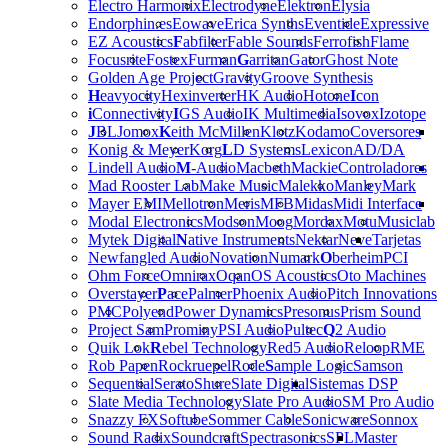
Electro Harmonix
Electrodyne
Elektron
Elysia
Endorphin.es
Eowave
Erica Synths
Eventide
Expressive
EZ Acoustics
F
abfilter
Fable Sounds
Ferrofish
Flame
Focusrite
Fostex
Furman
G
arritan
Gator
Ghost Note
Golden Age Project
Gravity
Groove Synthesis
H
eavyocity
Hexinverter
HK Audio
Hotone
I
con
i
Connectivity
I
GS Audio
IK Multimedia
Isovox
Izotope
J
BL
Jomox
K
eith McMillen
Klotz
Kodamo
Coversores
Konig & Meyer
Korg
L
D Systems
Lexicon
AD/DA
Lindell Audio
M
-Audio
Macbeth
Mackie
Controladores
Mad Rooster Lab
Make Music
Malekko
Manley
Mark
Mayer EMI
Mellotron
Meris
MFB
Midas
Midi Interface
Modal Electronics
Modson
Moog
Mordax
Motu
Musiclab
Mytek Digital
N
ative Instruments
Nektar
Neve
Tarjetas
Newfangled Audio
Novation
Numark
O
berheim
PCI
Ohm Force
Omnirax
Oqan
OS Acoustics
Oto Machines
Overstayer
P
ace
Palmer
Phoenix Audio
Pitch Innovations
PMC
Polyend
Power Dynamics
Presonus
Prism Sound
Project Sam
Prominy
PSI Audio
Pultec
Q
2 Audio
Quik Lok
R
ebel Technology
Red5 Audio
Reloop
RME
Rob Papen
Rockruepel
Rode
S
ample Logic
Samson
Sequential
Serato
Shure
Slate Digital
Sistemas DSP
Slate Media Technology
Slate Pro Audio
SM Pro Audio
Snazzy FX
Softube
Sommer Cable
Sonicware
Sonnox
Sound Radix
Soundcraft
Spectrasonics
SPL
Master