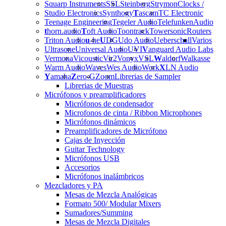
Squarp Instruments
SSL
Steinberg
Strymon
Clocks /
Studio Electronics
Synthogy
T
ascam
TC Electronic
Teenage Engineering
Tegeler Audio
Telefunken
Audio
t
horn.audio
T
oft Audio
Toontrack
Towersonic
Routers
Triton Audio
u
-he
U
DG
Udo Audio
Ueberschall
Varios
Ultrasone
Universal Audio
UVI
V
anguard Audio Labs
Vermona
Vicoustic
Vir2
Vonyx
VSL
W
aldorf
Walkasse
Warm Audio
Waves
Wes Audio
Work
X
LN Audio
Y
amaha
Z
ero-G
Zoom
Librerias de Sampler
Librerias de Muestras
Micrófonos y preamplificadores
Micrófonos de condensador
Microfonos de cinta / Ribbon Microphones
Micrófonos dinámicos
Preamplificadores de Micrófono
Cajas de Inyección
Guitar Technology
Micrófonos USB
Accesorios
Micrófonos inalámbricos
Mezcladores y PA
Mesas de Mezcla Analógicas
Formato 500/ Modular Mixers
Sumadores/Summing
Mesas de Mezcla Digitales