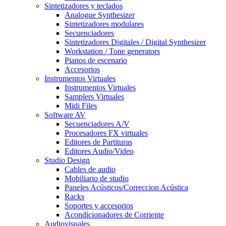
Sintetizadores y teclados
Analogue Synthesizer
Sintetizadores modulares
Secuenciadores
Sintetizadores Digitales / Digital Synthesizer
Workstation / Tone generators
Pianos de escenario
Accesorios
Instrumentos Virtuales
Instrumentos Virtuales
Samplers Virtuales
Midi Files
Software AV
Secuenciadores A/V
Procesadores FX virtuales
Editores de Partituras
Editores Audio/Video
Studio Design
Cables de audio
Mobiliario de studio
Paneles Acústicos/Correccion Acústica
Racks
Soportes y accesorios
Acondicionadores de Corriente
Audiovisuales