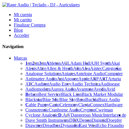
Mi cuenta
Mi carrito
Finalizar Compra
Blog
Acceder
Navigation
Marcas
1
m
2
m
3
m
A
bleton
ACL
Adam Hall
AJH Synth
Akai
Alesis
Alice
Allen & Heath
Alto
Alva
Amtec
Categorías
Analogue Solutions
Antares
Antelope Audio
Computer
Antimatter Audio
Api
Apogee
Apple
ARP
ART
Arturia
ATC
Audient
Audio Envy
Audio Technica
Audioease
Audiomodern
Aurora Audio
Avantone
Avedis
Avid
B
efaco
Best Service
Black Lion
Black Market Modular
Blackstar
Blue Mic
Blue Sky
Boss
Buchla
Buzz Audio
C
able Puppy
Casio
Celemony
Clavia
Connex
Hardware
Cosmotronic
Cranborne Audio
Crypton
Cwejman
Cyclone Analogic
D
.A.V
Dangerous Music
Interfaces de
Dave Smith Instruments
DBX
Denon
Digigrid
Doepfer
Drawmer
Dreadbox
Dynaudio
E
ast West
Echo Fix
audio