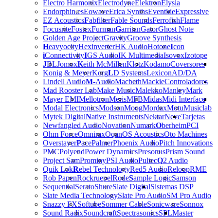
Electro Harmonix
Electrodyne
Elektron
Elysia
Endorphin.es
Eowave
Erica Synths
Eventide
Expressive
EZ Acoustics
F
abfilter
Fable Sounds
Ferrofish
Flame
Focusrite
Fostex
Furman
G
arritan
Gator
Ghost Note
Golden Age Project
Gravity
Groove Synthesis
H
eavyocity
Hexinverter
HK Audio
Hotone
I
con
i
Connectivity
I
GS Audio
IK Multimedia
Isovox
Izotope
J
BL
Jomox
K
eith McMillen
Klotz
Kodamo
Coversores
Konig & Meyer
Korg
L
D Systems
Lexicon
AD/DA
Lindell Audio
M
-Audio
Macbeth
Mackie
Controladores
Mad Rooster Lab
Make Music
Malekko
Manley
Mark
Mayer EMI
Mellotron
Meris
MFB
Midas
Midi Interface
Modal Electronics
Modson
Moog
Mordax
Motu
Musiclab
Mytek Digital
N
ative Instruments
Nektar
Neve
Tarjetas
Newfangled Audio
Novation
Numark
O
berheim
PCI
Ohm Force
Omnirax
Oqan
OS Acoustics
Oto Machines
Overstayer
P
ace
Palmer
Phoenix Audio
Pitch Innovations
PMC
Polyend
Power Dynamics
Presonus
Prism Sound
Project Sam
Prominy
PSI Audio
Pultec
Q
2 Audio
Quik Lok
R
ebel Technology
Red5 Audio
Reloop
RME
Rob Papen
Rockruepel
Rode
S
ample Logic
Samson
Sequential
Serato
Shure
Slate Digital
Sistemas DSP
Slate Media Technology
Slate Pro Audio
SM Pro Audio
Snazzy FX
Softube
Sommer Cable
Sonicware
Sonnox
Sound Radix
Soundcraft
Spectrasonics
SPL
Master