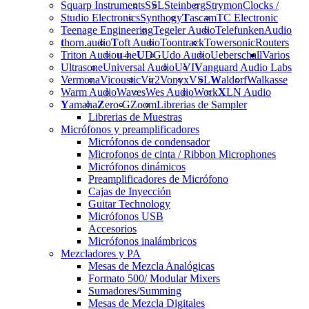
Squarp Instruments
SSL
Steinberg
Strymon
Clocks /
Studio Electronics
Synthogy
T
ascam
TC Electronic
Teenage Engineering
Tegeler Audio
Telefunken
Audio
t
horn.audio
T
oft Audio
Toontrack
Towersonic
Routers
Triton Audio
u
-he
U
DG
Udo Audio
Ueberschall
Varios
Ultrasone
Universal Audio
UVI
V
anguard Audio Labs
Vermona
Vicoustic
Vir2
Vonyx
VSL
W
aldorf
Walkasse
Warm Audio
Waves
Wes Audio
Work
X
LN Audio
Y
amaha
Z
ero-G
Zoom
Librerias de Sampler
Librerias de Muestras
Micrófonos y preamplificadores
Micrófonos de condensador
Microfonos de cinta / Ribbon Microphones
Micrófonos dinámicos
Preamplificadores de Micrófono
Cajas de Inyección
Guitar Technology
Micrófonos USB
Accesorios
Micrófonos inalámbricos
Mezcladores y PA
Mesas de Mezcla Analógicas
Formato 500/ Modular Mixers
Sumadores/Summing
Mesas de Mezcla Digitales