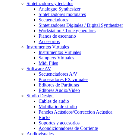
Sintetizadores y teclados
Analogue Synthesizer
Sintetizadores modulares
Secuenciadores
Sintetizadores Digitales / Digital Synthesizer
Workstation / Tone generators
Pianos de escenario
Accesorios
Instrumentos Virtuales
Instrumentos Virtuales
Samplers Virtuales
Midi Files
Software AV
Secuenciadores A/V
Procesadores FX virtuales
Editores de Partituras
Editores Audio/Video
Studio Design
Cables de audio
Mobiliario de studio
Paneles Acústicos/Correccion Acústica
Racks
Soportes y accesorios
Acondicionadores de Corriente
Audiovisuales