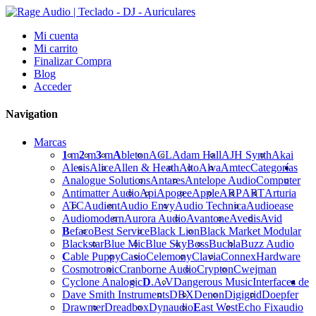
Mi cuenta
Mi carrito
Finalizar Compra
Blog
Acceder
Navigation
Marcas
1
m
2
m
3
m
A
bleton
ACL
Adam Hall
AJH Synth
Akai
Alesis
Alice
Allen & Heath
Alto
Alva
Amtec
Categorías
Analogue Solutions
Antares
Antelope Audio
Computer
Antimatter Audio
Api
Apogee
Apple
ARP
ART
Arturia
ATC
Audient
Audio Envy
Audio Technica
Audioease
Audiomodern
Aurora Audio
Avantone
Avedis
Avid
B
efaco
Best Service
Black Lion
Black Market Modular
Blackstar
Blue Mic
Blue Sky
Boss
Buchla
Buzz Audio
C
able Puppy
Casio
Celemony
Clavia
Connex
Hardware
Cosmotronic
Cranborne Audio
Crypton
Cwejman
Cyclone Analogic
D
.A.V
Dangerous Music
Interfaces de
Dave Smith Instruments
DBX
Denon
Digigrid
Doepfer
Drawmer
Dreadbox
Dynaudio
E
ast West
Echo Fix
audio