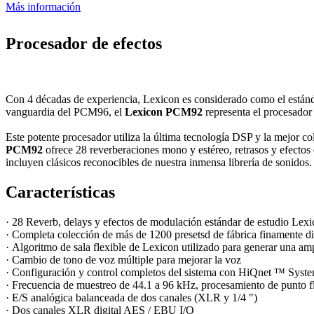
Más información
Procesador de efectos
Con 4 décadas de experiencia, Lexicon es considerado como el estánd
vanguardia del PCM96, el
Lexicon PCM92
representa el procesador
Este potente procesador utiliza la última tecnología DSP y la mejor c
PCM92
ofrece 28 reverberaciones mono y estéreo, retrasos y efectos
incluyen clásicos reconocibles de nuestra inmensa librería de sonidos.
Características
· 28 Reverb, delays y efectos de modulación estándar de estudio Lex
· Completa colección de más de 1200 presetsd de fábrica finamente dis
· Algoritmo de sala flexible de Lexicon utilizado para generar una am
· Cambio de tono de voz múltiple para mejorar la voz
· Configuración y control completos del sistema con HiQnet ™ Syst
· Frecuencia de muestreo de 44.1 a 96 kHz, procesamiento de punto fl
· E/S analógica balanceada de dos canales (XLR y 1/4 ")
· Dos canales XLR digital AES / EBU I/O