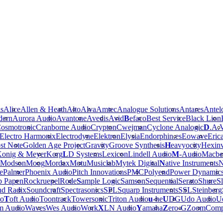
is
Alice
Allen & Heath
Alto
Alva
Amtec
Analogue Solutions
Antares
Antel
dern
Aurora Audio
Avantone
Avedis
Avid
B
efaco
Best Service
Black Lion
osmotronic
Cranborne Audio
Crypton
Cwejman
Cyclone Analogic
D
.A.
Electro Harmonix
Electrodyne
Elektron
Elysia
Endorphin.es
Eowave
Eric
st Note
Golden Age Project
Gravity
Groove Synthesis
H
eavyocity
Hexinv
onig & Meyer
Korg
L
D Systems
Lexicon
Lindell Audio
M
-Audio
Macbe
Modson
Moog
Mordax
Motu
Musiclab
Mytek Digital
N
ative Instruments
N
e
Palmer
Phoenix Audio
Pitch Innovations
PMC
Polyend
Power Dynamic
b Papen
Rockruepel
Rode
S
ample Logic
Samson
Sequential
Serato
Shure
Sl
nd Radix
Soundcraft
Spectrasonics
SPL
Squarp Instruments
SSL
Steinberg
io
T
oft Audio
Toontrack
Towersonic
Triton Audio
u
-he
U
DG
Udo Audio
Ue
m Audio
Waves
Wes Audio
Work
X
LN Audio
Y
amaha
Z
ero-G
Zoom
Comp