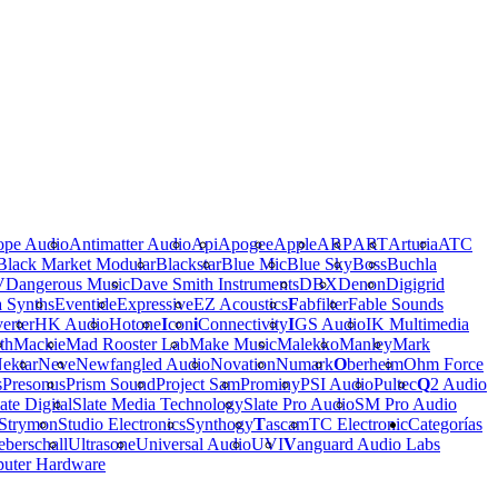
ope Audio
Antimatter Audio
Api
Apogee
Apple
ARP
ART
Arturia
ATC
Black Market Modular
Blackstar
Blue Mic
Blue Sky
Boss
Buchla
V
Dangerous Music
Dave Smith Instruments
DBX
Denon
Digigrid
a Synths
Eventide
Expressive
EZ Acoustics
F
abfilter
Fable Sounds
erter
HK Audio
Hotone
I
con
i
Connectivity
I
GS Audio
IK Multimedia
th
Mackie
Mad Rooster Lab
Make Music
Malekko
Manley
Mark
ektar
Neve
Newfangled Audio
Novation
Numark
O
berheim
Ohm Force
s
Presonus
Prism Sound
Project Sam
Prominy
PSI Audio
Pultec
Q
2 Audio
ate Digital
Slate Media Technology
Slate Pro Audio
SM Pro Audio
Strymon
Studio Electronics
Synthogy
T
ascam
TC Electronic
Categorías
berschall
Ultrasone
Universal Audio
UVI
V
anguard Audio Labs
uter Hardware