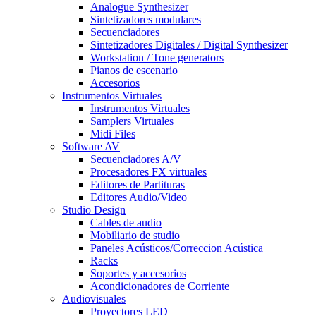
Analogue Synthesizer
Sintetizadores modulares
Secuenciadores
Sintetizadores Digitales / Digital Synthesizer
Workstation / Tone generators
Pianos de escenario
Accesorios
Instrumentos Virtuales
Instrumentos Virtuales
Samplers Virtuales
Midi Files
Software AV
Secuenciadores A/V
Procesadores FX virtuales
Editores de Partituras
Editores Audio/Video
Studio Design
Cables de audio
Mobiliario de studio
Paneles Acústicos/Correccion Acústica
Racks
Soportes y accesorios
Acondicionadores de Corriente
Audiovisuales
Proyectores LED