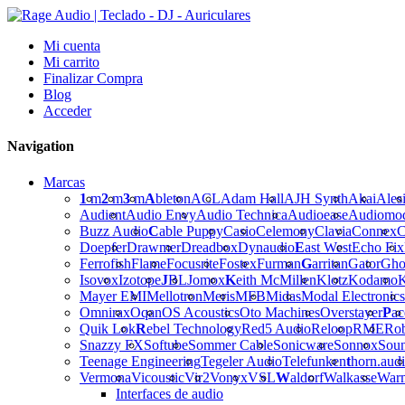
Mi cuenta
Mi carrito
Finalizar Compra
Blog
Acceder
Navigation
Marcas
1
m
2
m
3
m
A
bleton
ACL
Adam Hall
AJH Synth
Akai
Ales
Audient
Audio Envy
Audio Technica
Audioease
Audiomo
Buzz Audio
C
able Puppy
Casio
Celemony
Clavia
Connex
C
Doepfer
Drawmer
Dreadbox
Dynaudio
E
ast West
Echo Fix
Ferrofish
Flame
Focusrite
Fostex
Furman
G
arritan
Gator
Gho
Isovox
Izotope
J
BL
Jomox
K
eith McMillen
Klotz
Kodamo
K
Mayer EMI
Mellotron
Meris
MFB
Midas
Modal Electronics
Omnirax
Oqan
OS Acoustics
Oto Machines
Overstayer
P
ac
Quik Lok
R
ebel Technology
Red5 Audio
Reloop
RME
Ro
Snazzy FX
Softube
Sommer Cable
Sonicware
Sonnox
Sou
Teenage Engineering
Tegeler Audio
Telefunken
t
horn.aud
Vermona
Vicoustic
Vir2
Vonyx
VSL
W
aldorf
Walkasse
War
Interfaces de audio