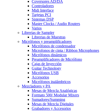
Coversores AD/DA
Controladores
Midi Interface
Tarjetas PCI
Sistemas DSP
Master Clocks / Audio Routers
Varios
Librerias de Sampler
Librerias de Muestras
Micrófonos y preamplificadores
Micrófonos de condensador
Microfonos de cinta / Ribbon Microphones
Micrófonos dinámicos
Preamplificadores de Micrófono
Cajas de Inyección
Guitar Technology
Micrófonos USB
Accesorios
Micrófonos inalámbricos
Mezcladores y PA
Mesas de Mezcla Analógicas
Formato 500/ Modular Mixers
Sumadores/Summing
Mesas de Mezcla Digitales
Grabadores y Accesorios