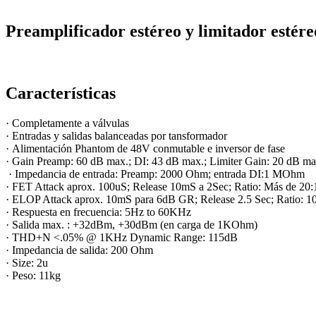
Preamplificador estéreo y limitador est
Características
· Completamente a válvulas
· Entradas y salidas balanceadas por tansformador
· Alimentación Phantom de 48V conmutable e inversor de fase
· Gain Preamp: 60 dB max.; DI: 43 dB max.; Limiter Gain: 20 dB ma
· Impedancia de entrada: Preamp: 2000 Ohm; entrada DI:1 MOhm
· FET Attack aprox. 100uS; Release 10mS a 2Sec; Ratio: Más de 20:
· ELOP Attack aprox. 10mS para 6dB GR; Release 2.5 Sec; Ratio: 1
· Respuesta en frecuencia: 5Hz to 60KHz
· Salida max. : +32dBm, +30dBm (en carga de 1KOhm)
· THD+N <.05% @ 1KHz Dynamic Range: 115dB
· Impedancia de salida: 200 Ohm
· Size: 2u
· Peso: 11kg