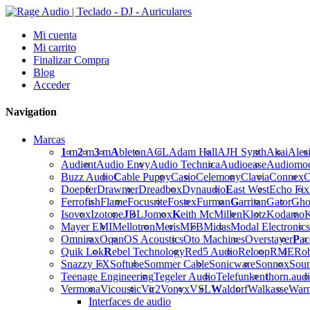
Mi cuenta
Mi carrito
Finalizar Compra
Blog
Acceder
Navigation
Marcas
1
m
2
m
3
m
A
bleton
ACL
Adam Hall
AJH Synth
Akai
Ales
Audient
Audio Envy
Audio Technica
Audioease
Audiomo
Buzz Audio
C
able Puppy
Casio
Celemony
Clavia
Connex
C
Doepfer
Drawmer
Dreadbox
Dynaudio
E
ast West
Echo Fix
Ferrofish
Flame
Focusrite
Fostex
Furman
G
arritan
Gator
Gho
Isovox
Izotope
J
BL
Jomox
K
eith McMillen
Klotz
Kodamo
K
Mayer EMI
Mellotron
Meris
MFB
Midas
Modal Electronics
Omnirax
Oqan
OS Acoustics
Oto Machines
Overstayer
P
ac
Quik Lok
R
ebel Technology
Red5 Audio
Reloop
RME
Ro
Snazzy FX
Softube
Sommer Cable
Sonicware
Sonnox
Sou
Teenage Engineering
Tegeler Audio
Telefunken
t
horn.aud
Vermona
Vicoustic
Vir2
Vonyx
VSL
W
aldorf
Walkasse
War
Interfaces de audio