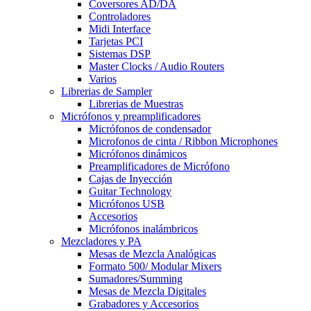
Coversores AD/DA
Controladores
Midi Interface
Tarjetas PCI
Sistemas DSP
Master Clocks / Audio Routers
Varios
Librerias de Sampler
Librerias de Muestras
Micrófonos y preamplificadores
Micrófonos de condensador
Microfonos de cinta / Ribbon Microphones
Micrófonos dinámicos
Preamplificadores de Micrófono
Cajas de Inyección
Guitar Technology
Micrófonos USB
Accesorios
Micrófonos inalámbricos
Mezcladores y PA
Mesas de Mezcla Analógicas
Formato 500/ Modular Mixers
Sumadores/Summing
Mesas de Mezcla Digitales
Grabadores y Accesorios