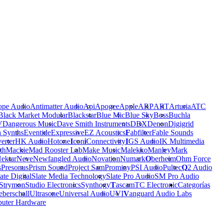
ope Audio
Antimatter Audio
Api
Apogee
Apple
ARP
ART
Arturia
ATC
Black Market Modular
Blackstar
Blue Mic
Blue Sky
Boss
Buchla
V
Dangerous Music
Dave Smith Instruments
DBX
Denon
Digigrid
a Synths
Eventide
Expressive
EZ Acoustics
F
abfilter
Fable Sounds
erter
HK Audio
Hotone
I
con
i
Connectivity
I
GS Audio
IK Multimedia
th
Mackie
Mad Rooster Lab
Make Music
Malekko
Manley
Mark
ektar
Neve
Newfangled Audio
Novation
Numark
O
berheim
Ohm Force
s
Presonus
Prism Sound
Project Sam
Prominy
PSI Audio
Pultec
Q
2 Audio
ate Digital
Slate Media Technology
Slate Pro Audio
SM Pro Audio
Strymon
Studio Electronics
Synthogy
T
ascam
TC Electronic
Categorías
berschall
Ultrasone
Universal Audio
UVI
V
anguard Audio Labs
uter Hardware