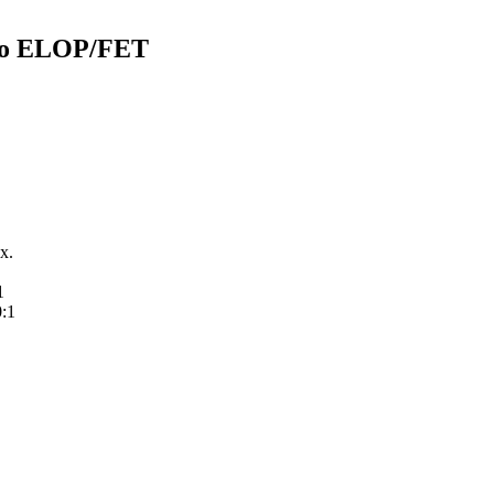
éreo ELOP/FET
x.
1
0:1