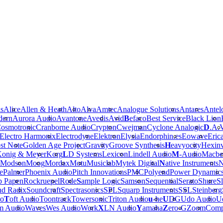
is
Alice
Allen & Heath
Alto
Alva
Amtec
Analogue Solutions
Antares
Antel
dern
Aurora Audio
Avantone
Avedis
Avid
B
efaco
Best Service
Black Lion
osmotronic
Cranborne Audio
Crypton
Cwejman
Cyclone Analogic
D
.A.
Electro Harmonix
Electrodyne
Elektron
Elysia
Endorphin.es
Eowave
Eric
st Note
Golden Age Project
Gravity
Groove Synthesis
H
eavyocity
Hexinv
onig & Meyer
Korg
L
D Systems
Lexicon
Lindell Audio
M
-Audio
Macbe
Modson
Moog
Mordax
Motu
Musiclab
Mytek Digital
N
ative Instruments
N
e
Palmer
Phoenix Audio
Pitch Innovations
PMC
Polyend
Power Dynamic
b Papen
Rockruepel
Rode
S
ample Logic
Samson
Sequential
Serato
Shure
Sl
nd Radix
Soundcraft
Spectrasonics
SPL
Squarp Instruments
SSL
Steinberg
io
T
oft Audio
Toontrack
Towersonic
Triton Audio
u
-he
U
DG
Udo Audio
Ue
m Audio
Waves
Wes Audio
Work
X
LN Audio
Y
amaha
Z
ero-G
Zoom
Comp