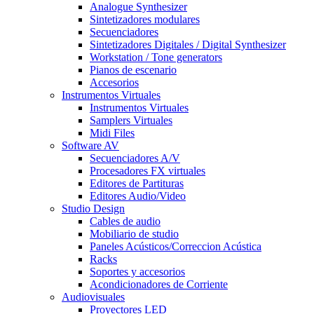
Analogue Synthesizer
Sintetizadores modulares
Secuenciadores
Sintetizadores Digitales / Digital Synthesizer
Workstation / Tone generators
Pianos de escenario
Accesorios
Instrumentos Virtuales
Instrumentos Virtuales
Samplers Virtuales
Midi Files
Software AV
Secuenciadores A/V
Procesadores FX virtuales
Editores de Partituras
Editores Audio/Video
Studio Design
Cables de audio
Mobiliario de studio
Paneles Acústicos/Correccion Acústica
Racks
Soportes y accesorios
Acondicionadores de Corriente
Audiovisuales
Proyectores LED