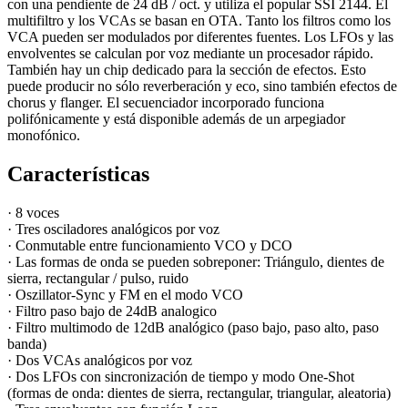
con una pendiente de 24 dB / oct. y utiliza el popular SSI 2144. El
multifiltro y los VCAs se basan en OTA. Tanto los filtros como los
VCA pueden ser modulados por diferentes fuentes. Los LFOs y las
envolventes se calculan por voz mediante un procesador rápido.
También hay un chip dedicado para la sección de efectos. Esto
puede producir no sólo reverberación y eco, sino también efectos de
chorus y flanger. El secuenciador incorporado funciona
polifónicamente y está disponible además de un arpegiador
monofónico.
Características
·
8 voces
· Tres osciladores analógicos por voz
· Conmutable entre funcionamiento VCO y DCO
· Las formas de onda se pueden sobreponer: Triángulo, dientes de
sierra, rectangular / pulso, ruido
· Oszillator-Sync y FM en el modo VCO
· Filtro paso bajo de 24dB analogico
· Filtro multimodo de 12dB analógico (paso bajo, paso alto, paso
banda)
· Dos VCAs analógicos por voz
· Dos LFOs con sincronización de tiempo y modo One-Shot
(formas de onda: dientes de sierra, rectangular, triangular, aleatoria)