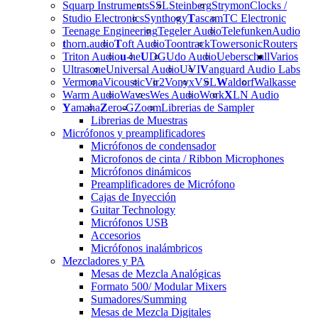
Squarp Instruments
SSL
Steinberg
Strymon
Clocks /
Studio Electronics
Synthogy
T
ascam
TC Electronic
Teenage Engineering
Tegeler Audio
Telefunken
Audio
t
horn.audio
T
oft Audio
Toontrack
Towersonic
Routers
Triton Audio
u
-he
U
DG
Udo Audio
Ueberschall
Varios
Ultrasone
Universal Audio
UVI
V
anguard Audio Labs
Vermona
Vicoustic
Vir2
Vonyx
VSL
W
aldorf
Walkasse
Warm Audio
Waves
Wes Audio
Work
X
LN Audio
Y
amaha
Z
ero-G
Zoom
Librerias de Sampler
Librerias de Muestras
Micrófonos y preamplificadores
Micrófonos de condensador
Microfonos de cinta / Ribbon Microphones
Micrófonos dinámicos
Preamplificadores de Micrófono
Cajas de Inyección
Guitar Technology
Micrófonos USB
Accesorios
Micrófonos inalámbricos
Mezcladores y PA
Mesas de Mezcla Analógicas
Formato 500/ Modular Mixers
Sumadores/Summing
Mesas de Mezcla Digitales