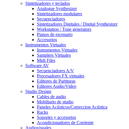
Sintetizadores y teclados
Analogue Synthesizer
Sintetizadores modulares
Secuenciadores
Sintetizadores Digitales / Digital Synthesizer
Workstation / Tone generators
Pianos de escenario
Accesorios
Instrumentos Virtuales
Instrumentos Virtuales
Samplers Virtuales
Midi Files
Software AV
Secuenciadores A/V
Procesadores FX virtuales
Editores de Partituras
Editores Audio/Video
Studio Design
Cables de audio
Mobiliario de studio
Paneles Acústicos/Correccion Acústica
Racks
Soportes y accesorios
Acondicionadores de Corriente
Audiovisuales