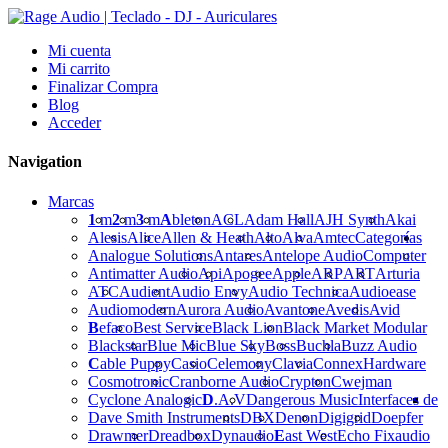
Mi cuenta
Mi carrito
Finalizar Compra
Blog
Acceder
Navigation
Marcas
1
m
2
m
3
m
A
bleton
ACL
Adam Hall
AJH Synth
Akai
Alesis
Alice
Allen & Heath
Alto
Alva
Amtec
Categorías
Analogue Solutions
Antares
Antelope Audio
Computer
Antimatter Audio
Api
Apogee
Apple
ARP
ART
Arturia
ATC
Audient
Audio Envy
Audio Technica
Audioease
Audiomodern
Aurora Audio
Avantone
Avedis
Avid
B
efaco
Best Service
Black Lion
Black Market Modular
Blackstar
Blue Mic
Blue Sky
Boss
Buchla
Buzz Audio
C
able Puppy
Casio
Celemony
Clavia
Connex
Hardware
Cosmotronic
Cranborne Audio
Crypton
Cwejman
Cyclone Analogic
D
.A.V
Dangerous Music
Interfaces de
Dave Smith Instruments
DBX
Denon
Digigrid
Doepfer
Drawmer
Dreadbox
Dynaudio
E
ast West
Echo Fix
audio