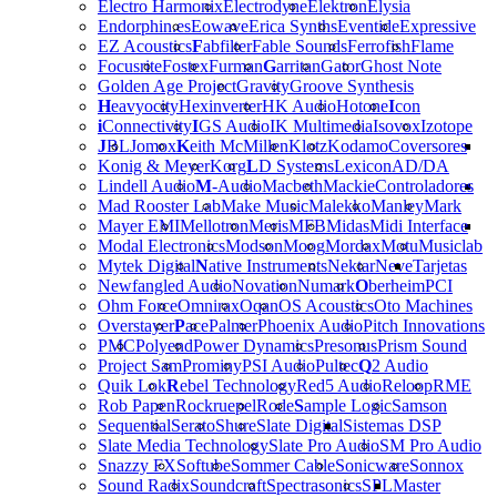
Electro Harmonix
Electrodyne
Elektron
Elysia
Endorphin.es
Eowave
Erica Synths
Eventide
Expressive
EZ Acoustics
F
abfilter
Fable Sounds
Ferrofish
Flame
Focusrite
Fostex
Furman
G
arritan
Gator
Ghost Note
Golden Age Project
Gravity
Groove Synthesis
H
eavyocity
Hexinverter
HK Audio
Hotone
I
con
i
Connectivity
I
GS Audio
IK Multimedia
Isovox
Izotope
J
BL
Jomox
K
eith McMillen
Klotz
Kodamo
Coversores
Konig & Meyer
Korg
L
D Systems
Lexicon
AD/DA
Lindell Audio
M
-Audio
Macbeth
Mackie
Controladores
Mad Rooster Lab
Make Music
Malekko
Manley
Mark
Mayer EMI
Mellotron
Meris
MFB
Midas
Midi Interface
Modal Electronics
Modson
Moog
Mordax
Motu
Musiclab
Mytek Digital
N
ative Instruments
Nektar
Neve
Tarjetas
Newfangled Audio
Novation
Numark
O
berheim
PCI
Ohm Force
Omnirax
Oqan
OS Acoustics
Oto Machines
Overstayer
P
ace
Palmer
Phoenix Audio
Pitch Innovations
PMC
Polyend
Power Dynamics
Presonus
Prism Sound
Project Sam
Prominy
PSI Audio
Pultec
Q
2 Audio
Quik Lok
R
ebel Technology
Red5 Audio
Reloop
RME
Rob Papen
Rockruepel
Rode
S
ample Logic
Samson
Sequential
Serato
Shure
Slate Digital
Sistemas DSP
Slate Media Technology
Slate Pro Audio
SM Pro Audio
Snazzy FX
Softube
Sommer Cable
Sonicware
Sonnox
Sound Radix
Soundcraft
Spectrasonics
SPL
Master