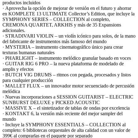
productos incluidos
· Aprovecha la opción de mejorar de versión en el futuro y ahorrar
en KOMPLETE 13 ULTIMATE Collector’s Edition, que incluye la
SYMPHONY SERIES – COLLECTION al completo,
CREMONA QUARTET, ARKHIS y más de 35 Expansions
adicionales.
· STRADIVARI VIOLIN – un violín icónico para solos, de la mano
del fabricante de instrumentos más famoso del mundo
· MYSTERIA – instrumento cinematográfico único para crear
texturas humanas naturales
· PHARLIGHT – instrumento melódico granular basado en voces
· GUITAR RIG 6 PRO – la nueva plataforma de modelado de
amplis y efectos
· BUTCH VIG DRUMS – ritmos con pegada, procesados y listos
para cualquier producción
· MALLET FLUX – un innovador motor secuenciado de percusión
melódica
· Nuevas incorporaciones a SESSION GUITARIST – ELECTRIC
SUNBURST DELUXE y PICKED ACOUSTIC
· MASSIVE X – el sintetizador de tablas de ondas por excelencia
· KONTAKT 6, la versión más reciente del mejor sampler del
mundo
· Incluye la SYMPHONY ESSENTIALS – COLLECTION al
completo: 6 bibliotecas orquestales de alta calidad con un valor de
399€ al comprarlas en el paquete por separado