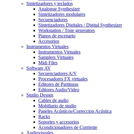
Sintetizadores y teclados
Analogue Synthesizer
Sintetizadores modulares
Secuenciadores
Sintetizadores Digitales / Digital Synthesizer
Workstation / Tone generators
Pianos de escenario
Accesorios
Instrumentos Virtuales
Instrumentos Virtuales
Samplers Virtuales
Midi Files
Software AV
Secuenciadores A/V
Procesadores FX virtuales
Editores de Partituras
Editores Audio/Video
Studio Design
Cables de audio
Mobiliario de studio
Paneles Acústicos/Correccion Acústica
Racks
Soportes y accesorios
Acondicionadores de Corriente
Audiovisuales