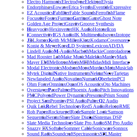
Electro Harmonix
Electrodyne
Elektron
Elysia
Endorphin.es
Eowave
Erica Synths
Eventide
Expressive
EZ Acoustics
F
abfilter
Fable Sounds
Ferrofish
Flame
Focusrite
Fostex
Furman
G
arritan
Gator
Ghost Note
Golden Age Project
Gravity
Groove Synthesis
H
eavyocity
Hexinverter
HK Audio
Hotone
I
con
i
Connectivity
I
GS Audio
IK Multimedia
Isovox
Izotope
J
BL
Jomox
K
eith McMillen
Klotz
Kodamo
Coversores
Konig & Meyer
Korg
L
D Systems
Lexicon
AD/DA
Lindell Audio
M
-Audio
Macbeth
Mackie
Controladores
Mad Rooster Lab
Make Music
Malekko
Manley
Mark
Mayer EMI
Mellotron
Meris
MFB
Midas
Midi Interface
Modal Electronics
Modson
Moog
Mordax
Motu
Musiclab
Mytek Digital
N
ative Instruments
Nektar
Neve
Tarjetas
Newfangled Audio
Novation
Numark
O
berheim
PCI
Ohm Force
Omnirax
Oqan
OS Acoustics
Oto Machines
Overstayer
P
ace
Palmer
Phoenix Audio
Pitch Innovations
PMC
Polyend
Power Dynamics
Presonus
Prism Sound
Project Sam
Prominy
PSI Audio
Pultec
Q
2 Audio
Quik Lok
R
ebel Technology
Red5 Audio
Reloop
RME
Rob Papen
Rockruepel
Rode
S
ample Logic
Samson
Sequential
Serato
Shure
Slate Digital
Sistemas DSP
Slate Media Technology
Slate Pro Audio
SM Pro Audio
Snazzy FX
Softube
Sommer Cable
Sonicware
Sonnox
Sound Radix
Soundcraft
Spectrasonics
SPL
Master