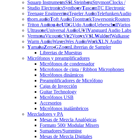
Squarp Instruments
SSL
Steinberg
Strymon
Clocks /
Studio Electronics
Synthogy
T
ascam
TC Electronic
Teenage Engineering
Tegeler Audio
Telefunken
Audio
t
horn.audio
T
oft Audio
Toontrack
Towersonic
Routers
Triton Audio
u
-he
U
DG
Udo Audio
Ueberschall
Varios
Ultrasone
Universal Audio
UVI
V
anguard Audio Labs
Vermona
Vicoustic
Vir2
Vonyx
VSL
W
aldorf
Walkasse
Warm Audio
Waves
Wes Audio
Work
X
LN Audio
Y
amaha
Z
ero-G
Zoom
Librerias de Sampler
Librerias de Muestras
Micrófonos y preamplificadores
Micrófonos de condensador
Microfonos de cinta / Ribbon Microphones
Micrófonos dinámicos
Preamplificadores de Micrófono
Cajas de Inyección
Guitar Technology
Micrófonos USB
Accesorios
Micrófonos inalámbricos
Mezcladores y PA
Mesas de Mezcla Analógicas
Formato 500/ Modular Mixers
Sumadores/Summing
Mesas de Mezcla Digitales