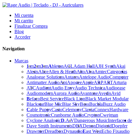
Mi cuenta
Mi carrito
Finalizar Compra
Blog
Acceder
Navigation
Marcas
1
m
2
m
3
m
A
bleton
ACL
Adam Hall
AJH Synth
Akai
Alesis
Alice
Allen & Heath
Alto
Alva
Amtec
Categorías
Analogue Solutions
Antares
Antelope Audio
Computer
Antimatter Audio
Api
Apogee
Apple
ARP
ART
Arturia
ATC
Audient
Audio Envy
Audio Technica
Audioease
Audiomodern
Aurora Audio
Avantone
Avedis
Avid
B
efaco
Best Service
Black Lion
Black Market Modular
Blackstar
Blue Mic
Blue Sky
Boss
Buchla
Buzz Audio
C
able Puppy
Casio
Celemony
Clavia
Connex
Hardware
Cosmotronic
Cranborne Audio
Crypton
Cwejman
Cyclone Analogic
D
.A.V
Dangerous Music
Interfaces de
Dave Smith Instruments
DBX
Denon
Digigrid
Doepfer
Drawmer
Dreadbox
Dynaudio
E
ast West
Echo Fix
audio