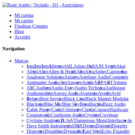
Mi cuenta
Mi carrito
Finalizar Compra
Blog
Acceder
Navigation
Marcas
1
m
2
m
3
m
A
bleton
ACL
Adam Hall
AJH Synth
Akai
Alesis
Alice
Allen & Heath
Alto
Alva
Amtec
Categorías
Analogue Solutions
Antares
Antelope Audio
Computer
Antimatter Audio
Api
Apogee
Apple
ARP
ART
Arturia
ATC
Audient
Audio Envy
Audio Technica
Audioease
Audiomodern
Aurora Audio
Avantone
Avedis
Avid
B
efaco
Best Service
Black Lion
Black Market Modular
Blackstar
Blue Mic
Blue Sky
Boss
Buchla
Buzz Audio
C
able Puppy
Casio
Celemony
Clavia
Connex
Hardware
Cosmotronic
Cranborne Audio
Crypton
Cwejman
Cyclone Analogic
D
.A.V
Dangerous Music
Interfaces de
Dave Smith Instruments
DBX
Denon
Digigrid
Doepfer
Drawmer
Dreadbox
Dynaudio
E
ast West
Echo Fix
audio