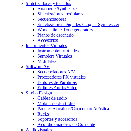
Sintetizadores y teclados
Analogue Synthesizer
Sintetizadores modulares
Secuenciadores
Sintetizadores Digitales / Digital Synthesizer
Workstation / Tone generators
Pianos de escenario
Accesorios
Instrumentos Virtuales
Instrumentos Virtuales
Samplers Virtuales
Midi Files
Software AV
Secuenciadores A/V
Procesadores FX virtuales
Editores de Partituras
Editores Audio/Video
Studio Design
Cables de audio
Mobiliario de studio
Paneles Acústicos/Correccion Acústica
Racks
Soportes y accesorios
Acondicionadores de Corriente
Audiovisuales