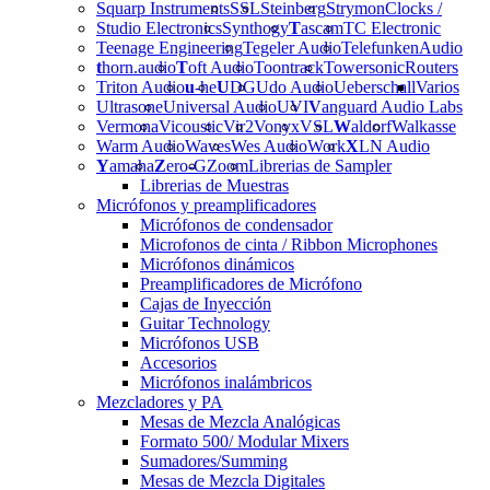
Squarp Instruments
SSL
Steinberg
Strymon
Clocks /
Studio Electronics
Synthogy
T
ascam
TC Electronic
Teenage Engineering
Tegeler Audio
Telefunken
Audio
t
horn.audio
T
oft Audio
Toontrack
Towersonic
Routers
Triton Audio
u
-he
U
DG
Udo Audio
Ueberschall
Varios
Ultrasone
Universal Audio
UVI
V
anguard Audio Labs
Vermona
Vicoustic
Vir2
Vonyx
VSL
W
aldorf
Walkasse
Warm Audio
Waves
Wes Audio
Work
X
LN Audio
Y
amaha
Z
ero-G
Zoom
Librerias de Sampler
Librerias de Muestras
Micrófonos y preamplificadores
Micrófonos de condensador
Microfonos de cinta / Ribbon Microphones
Micrófonos dinámicos
Preamplificadores de Micrófono
Cajas de Inyección
Guitar Technology
Micrófonos USB
Accesorios
Micrófonos inalámbricos
Mezcladores y PA
Mesas de Mezcla Analógicas
Formato 500/ Modular Mixers
Sumadores/Summing
Mesas de Mezcla Digitales