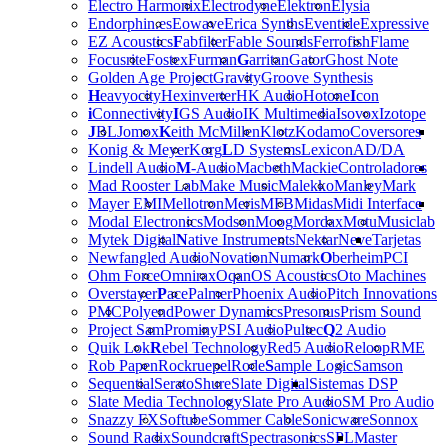
Electro Harmonix
Electrodyne
Elektron
Elysia
Endorphin.es
Eowave
Erica Synths
Eventide
Expressive
EZ Acoustics
F
abfilter
Fable Sounds
Ferrofish
Flame
Focusrite
Fostex
Furman
G
arritan
Gator
Ghost Note
Golden Age Project
Gravity
Groove Synthesis
H
eavyocity
Hexinverter
HK Audio
Hotone
I
con
i
Connectivity
I
GS Audio
IK Multimedia
Isovox
Izotope
J
BL
Jomox
K
eith McMillen
Klotz
Kodamo
Coversores
Konig & Meyer
Korg
L
D Systems
Lexicon
AD/DA
Lindell Audio
M
-Audio
Macbeth
Mackie
Controladores
Mad Rooster Lab
Make Music
Malekko
Manley
Mark
Mayer EMI
Mellotron
Meris
MFB
Midas
Midi Interface
Modal Electronics
Modson
Moog
Mordax
Motu
Musiclab
Mytek Digital
N
ative Instruments
Nektar
Neve
Tarjetas
Newfangled Audio
Novation
Numark
O
berheim
PCI
Ohm Force
Omnirax
Oqan
OS Acoustics
Oto Machines
Overstayer
P
ace
Palmer
Phoenix Audio
Pitch Innovations
PMC
Polyend
Power Dynamics
Presonus
Prism Sound
Project Sam
Prominy
PSI Audio
Pultec
Q
2 Audio
Quik Lok
R
ebel Technology
Red5 Audio
Reloop
RME
Rob Papen
Rockruepel
Rode
S
ample Logic
Samson
Sequential
Serato
Shure
Slate Digital
Sistemas DSP
Slate Media Technology
Slate Pro Audio
SM Pro Audio
Snazzy FX
Softube
Sommer Cable
Sonicware
Sonnox
Sound Radix
Soundcraft
Spectrasonics
SPL
Master