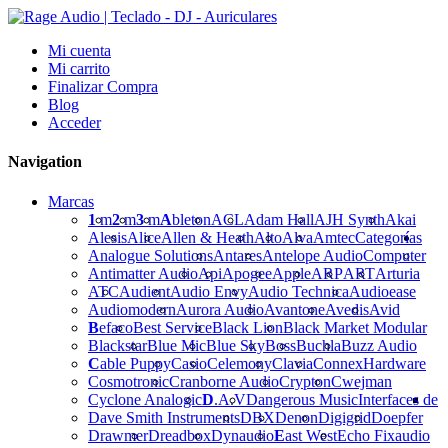
Mi cuenta
Mi carrito
Finalizar Compra
Blog
Acceder
Navigation
Marcas
1
m
2
m
3
m
A
bleton
ACL
Adam Hall
AJH Synth
Akai
Alesis
Alice
Allen & Heath
Alto
Alva
Amtec
Categorías
Analogue Solutions
Antares
Antelope Audio
Computer
Antimatter Audio
Api
Apogee
Apple
ARP
ART
Arturia
ATC
Audient
Audio Envy
Audio Technica
Audioease
Audiomodern
Aurora Audio
Avantone
Avedis
Avid
B
efaco
Best Service
Black Lion
Black Market Modular
Blackstar
Blue Mic
Blue Sky
Boss
Buchla
Buzz Audio
C
able Puppy
Casio
Celemony
Clavia
Connex
Hardware
Cosmotronic
Cranborne Audio
Crypton
Cwejman
Cyclone Analogic
D
.A.V
Dangerous Music
Interfaces de
Dave Smith Instruments
DBX
Denon
Digigrid
Doepfer
Drawmer
Dreadbox
Dynaudio
E
ast West
Echo Fix
audio