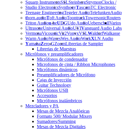
Squarp Instruments
SSL
Steinberg
Strymon
Clocks /
Studio Electronics
Synthogy
T
ascam
TC Electronic
Teenage Engineering
Tegeler Audio
Telefunken
Audio
t
horn.audio
T
oft Audio
Toontrack
Towersonic
Routers
Triton Audio
u
-he
U
DG
Udo Audio
Ueberschall
Varios
Ultrasone
Universal Audio
UVI
V
anguard Audio Labs
Vermona
Vicoustic
Vir2
Vonyx
VSL
W
aldorf
Walkasse
Warm Audio
Waves
Wes Audio
Work
X
LN Audio
Y
amaha
Z
ero-G
Zoom
Librerias de Sampler
Librerias de Muestras
Micrófonos y preamplificadores
Micrófonos de condensador
Microfonos de cinta / Ribbon Microphones
Micrófonos dinámicos
Preamplificadores de Micrófono
Cajas de Inyección
Guitar Technology
Micrófonos USB
Accesorios
Micrófonos inalámbricos
Mezcladores y PA
Mesas de Mezcla Analógicas
Formato 500/ Modular Mixers
Sumadores/Summing
Mesas de Mezcla Digitales