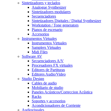
Sintetizadores y teclados
Analogue Synthesizer
Sintetizadores modulares
Secuenciadores
Sintetizadores Digitales / Digital Synthesizer
Workstation / Tone generators
Pianos de escenario
Accesorios
Instrumentos Virtuales
Instrumentos Virtuales
Samplers Virtuales
Midi Files
Software AV
Secuenciadores A/V
Procesadores FX virtuales
Editores de Partituras
Editores Audio/Video
Studio Design
Cables de audio
Mobiliario de studio
Paneles Acústicos/Correccion Acústica
Racks
Soportes y accesorios
Acondicionadores de Corriente
Audiovisuales