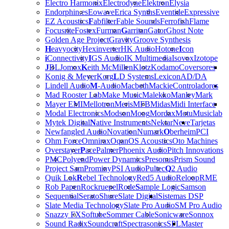
Electro Harmonix
Electrodyne
Elektron
Elysia
Endorphin.es
Eowave
Erica Synths
Eventide
Expressive
EZ Acoustics
F
abfilter
Fable Sounds
Ferrofish
Flame
Focusrite
Fostex
Furman
G
arritan
Gator
Ghost Note
Golden Age Project
Gravity
Groove Synthesis
H
eavyocity
Hexinverter
HK Audio
Hotone
I
con
i
Connectivity
I
GS Audio
IK Multimedia
Isovox
Izotope
J
BL
Jomox
K
eith McMillen
Klotz
Kodamo
Coversores
Konig & Meyer
Korg
L
D Systems
Lexicon
AD/DA
Lindell Audio
M
-Audio
Macbeth
Mackie
Controladores
Mad Rooster Lab
Make Music
Malekko
Manley
Mark
Mayer EMI
Mellotron
Meris
MFB
Midas
Midi Interface
Modal Electronics
Modson
Moog
Mordax
Motu
Musiclab
Mytek Digital
N
ative Instruments
Nektar
Neve
Tarjetas
Newfangled Audio
Novation
Numark
O
berheim
PCI
Ohm Force
Omnirax
Oqan
OS Acoustics
Oto Machines
Overstayer
P
ace
Palmer
Phoenix Audio
Pitch Innovations
PMC
Polyend
Power Dynamics
Presonus
Prism Sound
Project Sam
Prominy
PSI Audio
Pultec
Q
2 Audio
Quik Lok
R
ebel Technology
Red5 Audio
Reloop
RME
Rob Papen
Rockruepel
Rode
S
ample Logic
Samson
Sequential
Serato
Shure
Slate Digital
Sistemas DSP
Slate Media Technology
Slate Pro Audio
SM Pro Audio
Snazzy FX
Softube
Sommer Cable
Sonicware
Sonnox
Sound Radix
Soundcraft
Spectrasonics
SPL
Master