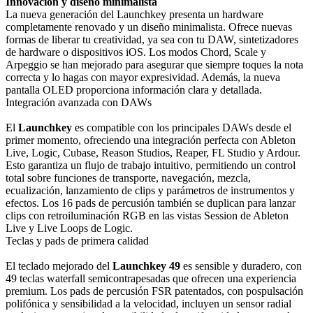
Innovación y diseño minimalista
La nueva generación del Launchkey presenta un hardware
completamente renovado y un diseño minimalista. Ofrece nuevas
formas de liberar tu creatividad, ya sea con tu DAW, sintetizadores
de hardware o dispositivos iOS. Los modos Chord, Scale y
Arpeggio se han mejorado para asegurar que siempre toques la nota
correcta y lo hagas con mayor expresividad. Además, la nueva
pantalla OLED proporciona información clara y detallada.
Integración avanzada con DAWs
El
Launchkey
es compatible con los principales DAWs desde el
primer momento, ofreciendo una integración perfecta con Ableton
Live, Logic, Cubase, Reason Studios, Reaper, FL Studio y Ardour.
Esto garantiza un flujo de trabajo intuitivo, permitiendo un control
total sobre funciones de transporte, navegación, mezcla,
ecualización, lanzamiento de clips y parámetros de instrumentos y
efectos. Los 16 pads de percusión también se duplican para lanzar
clips con retroiluminación RGB en las vistas Session de Ableton
Live y Live Loops de Logic.
Teclas y pads de primera calidad
El teclado mejorado del
Launchkey 49
es sensible y duradero, con
49 teclas waterfall semicontrapesadas que ofrecen una experiencia
premium. Los pads de percusión FSR patentados, con pospulsación
polifónica y sensibilidad a la velocidad, incluyen un sensor radial