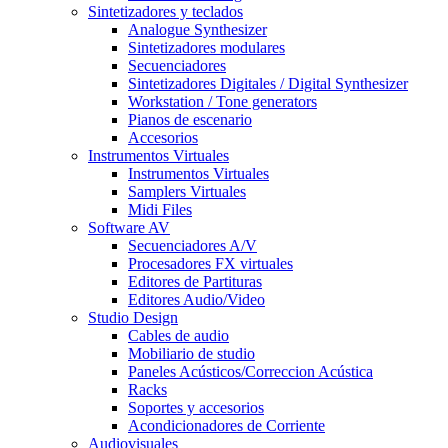
Sintetizadores y teclados
Analogue Synthesizer
Sintetizadores modulares
Secuenciadores
Sintetizadores Digitales / Digital Synthesizer
Workstation / Tone generators
Pianos de escenario
Accesorios
Instrumentos Virtuales
Instrumentos Virtuales
Samplers Virtuales
Midi Files
Software AV
Secuenciadores A/V
Procesadores FX virtuales
Editores de Partituras
Editores Audio/Video
Studio Design
Cables de audio
Mobiliario de studio
Paneles Acústicos/Correccion Acústica
Racks
Soportes y accesorios
Acondicionadores de Corriente
Audiovisuales