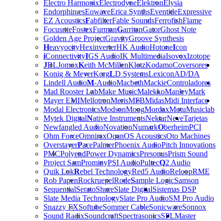
Electro Harmonix
Electrodyne
Elektron
Elysia
Endorphin.es
Eowave
Erica Synths
Eventide
Expressive
EZ Acoustics
F
abfilter
Fable Sounds
Ferrofish
Flame
Focusrite
Fostex
Furman
G
arritan
Gator
Ghost Note
Golden Age Project
Gravity
Groove Synthesis
H
eavyocity
Hexinverter
HK Audio
Hotone
I
con
i
Connectivity
I
GS Audio
IK Multimedia
Isovox
Izotope
J
BL
Jomox
K
eith McMillen
Klotz
Kodamo
Coversores
Konig & Meyer
Korg
L
D Systems
Lexicon
AD/DA
Lindell Audio
M
-Audio
Macbeth
Mackie
Controladores
Mad Rooster Lab
Make Music
Malekko
Manley
Mark
Mayer EMI
Mellotron
Meris
MFB
Midas
Midi Interface
Modal Electronics
Modson
Moog
Mordax
Motu
Musiclab
Mytek Digital
N
ative Instruments
Nektar
Neve
Tarjetas
Newfangled Audio
Novation
Numark
O
berheim
PCI
Ohm Force
Omnirax
Oqan
OS Acoustics
Oto Machines
Overstayer
P
ace
Palmer
Phoenix Audio
Pitch Innovations
PMC
Polyend
Power Dynamics
Presonus
Prism Sound
Project Sam
Prominy
PSI Audio
Pultec
Q
2 Audio
Quik Lok
R
ebel Technology
Red5 Audio
Reloop
RME
Rob Papen
Rockruepel
Rode
S
ample Logic
Samson
Sequential
Serato
Shure
Slate Digital
Sistemas DSP
Slate Media Technology
Slate Pro Audio
SM Pro Audio
Snazzy FX
Softube
Sommer Cable
Sonicware
Sonnox
Sound Radix
Soundcraft
Spectrasonics
SPL
Master