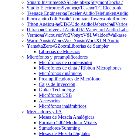
Squarp Instruments
SSL
Steinberg
Strymon
Clocks /
Studio Electronics
Synthogy
T
ascam
TC Electronic
Teenage Engineering
Tegeler Audio
Telefunken
Audio
t
horn.audio
T
oft Audio
Toontrack
Towersonic
Routers
Triton Audio
u
-he
U
DG
Udo Audio
Ueberschall
Varios
Ultrasone
Universal Audio
UVI
V
anguard Audio Labs
Vermona
Vicoustic
Vir2
Vonyx
VSL
W
aldorf
Walkasse
Warm Audio
Waves
Wes Audio
Work
X
LN Audio
Y
amaha
Z
ero-G
Zoom
Librerias de Sampler
Librerias de Muestras
Micrófonos y preamplificadores
Micrófonos de condensador
Microfonos de cinta / Ribbon Microphones
Micrófonos dinámicos
Preamplificadores de Micrófono
Cajas de Inyección
Guitar Technology
Micrófonos USB
Accesorios
Micrófonos inalámbricos
Mezcladores y PA
Mesas de Mezcla Analógicas
Formato 500/ Modular Mixers
Sumadores/Summing
Mesas de Mezcla Digitales