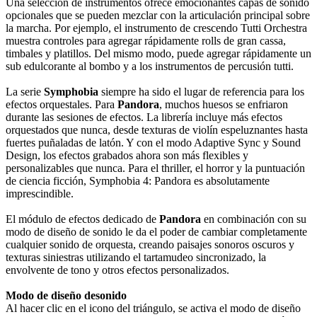
Una selección de instrumentos ofrece emocionantes capas de sonido
opcionales que se pueden mezclar con la articulación principal sobre
la marcha. Por ejemplo, el instrumento de crescendo Tutti Orchestra
muestra controles para agregar rápidamente rolls de gran cassa,
timbales y platillos. Del mismo modo, puede agregar rápidamente un
sub edulcorante al bombo y a los instrumentos de percusión tutti.
La serie
Symphobia
siempre ha sido el lugar de referencia para los
efectos orquestales. Para
Pandora
, muchos huesos se enfriaron
durante las sesiones de efectos. La librería incluye más efectos
orquestados que nunca, desde texturas de violín espeluznantes hasta
fuertes puñaladas de latón. Y con el modo Adaptive Sync y Sound
Design, los efectos grabados ahora son más flexibles y
personalizables que nunca. Para el thriller, el horror y la puntuación
de ciencia ficción, Symphobia 4: Pandora es absolutamente
imprescindible.
El módulo de efectos dedicado de
Pandora
en combinación con su
modo de diseño de sonido le da el poder de cambiar completamente
cualquier sonido de orquesta, creando paisajes sonoros oscuros y
texturas siniestras utilizando el tartamudeo sincronizado, la
envolvente de tono y otros efectos personalizados.
Modo de diseño desonido
Al hacer clic en el icono del triángulo, se activa el modo de diseño