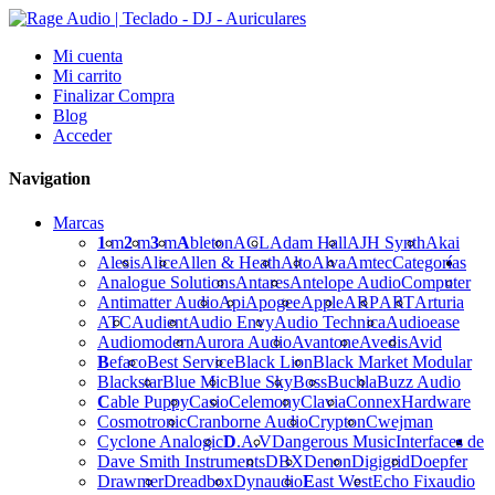
Mi cuenta
Mi carrito
Finalizar Compra
Blog
Acceder
Navigation
Marcas
1
m
2
m
3
m
A
bleton
ACL
Adam Hall
AJH Synth
Akai
Alesis
Alice
Allen & Heath
Alto
Alva
Amtec
Categorías
Analogue Solutions
Antares
Antelope Audio
Computer
Antimatter Audio
Api
Apogee
Apple
ARP
ART
Arturia
ATC
Audient
Audio Envy
Audio Technica
Audioease
Audiomodern
Aurora Audio
Avantone
Avedis
Avid
B
efaco
Best Service
Black Lion
Black Market Modular
Blackstar
Blue Mic
Blue Sky
Boss
Buchla
Buzz Audio
C
able Puppy
Casio
Celemony
Clavia
Connex
Hardware
Cosmotronic
Cranborne Audio
Crypton
Cwejman
Cyclone Analogic
D
.A.V
Dangerous Music
Interfaces de
Dave Smith Instruments
DBX
Denon
Digigrid
Doepfer
Drawmer
Dreadbox
Dynaudio
E
ast West
Echo Fix
audio