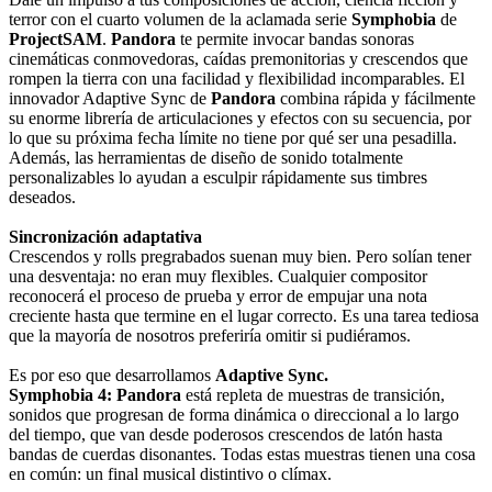
terror con el cuarto volumen de la aclamada serie
Symphobia
de
ProjectSAM
.
Pandora
te permite invocar bandas sonoras
cinemáticas conmovedoras, caídas premonitorias y crescendos que
rompen la tierra con una facilidad y flexibilidad incomparables. El
innovador Adaptive Sync de
Pandora
combina rápida y fácilmente
su enorme librería de articulaciones y efectos con su secuencia, por
lo que su próxima fecha límite no tiene por qué ser una pesadilla.
Además, las herramientas de diseño de sonido totalmente
personalizables lo ayudan a esculpir rápidamente sus timbres
deseados.
Sincronización adaptativa
Crescendos y rolls pregrabados suenan muy bien. Pero solían tener
una desventaja: no eran muy flexibles. Cualquier compositor
reconocerá el proceso de prueba y error de empujar una nota
creciente hasta que termine en el lugar correcto. Es una tarea tediosa
que la mayoría de nosotros preferiría omitir si pudiéramos.
Es por eso que desarrollamos
Adaptive Sync.
Symphobia 4: Pandora
está repleta de muestras de transición,
sonidos que progresan de forma dinámica o direccional a lo largo
del tiempo, que van desde poderosos crescendos de latón hasta
bandas de cuerdas disonantes. Todas estas muestras tienen una cosa
en común: un final musical distintivo o clímax.